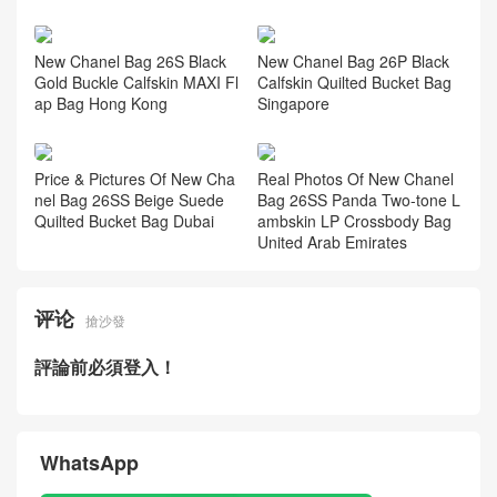
New Chanel Bag 26S Black
New Chanel Bag 26P Black
Gold Buckle Calfskin MAXI Fl
Calfskin Quilted Bucket Bag
ap Bag Hong Kong
Singapore
Price & Pictures Of New Cha
Real Photos Of New Chanel
nel Bag 26SS Beige Suede
Bag 26SS Panda Two-tone L
Quilted Bucket Bag Dubai
ambskin LP Crossbody Bag
United Arab Emirates
评论
搶沙發
評論前必須登入！
WhatsApp