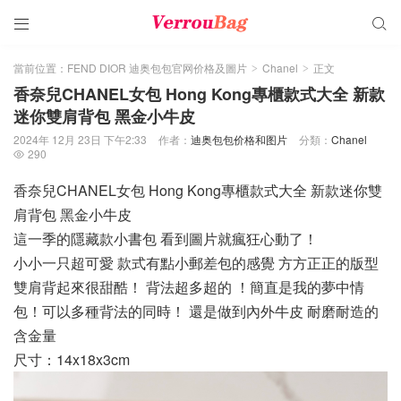


當前位置：
FEND DIOR 迪奥包包官网价格及圖片
Chanel
正文
>
>
香奈兒CHANEL女包 Hong Kong專櫃款式大全 新款
迷你雙肩背包 黑金小牛皮
2024年 12月 23日 下午2:33
作者：
迪奥包包价格和图片
分類：
Chanel
290

香奈兒CHANEL女包 Hong Kong專櫃款式大全 新款迷你雙
肩背包 黑金小牛皮
這一季的隱藏款小書包 看到圖片就瘋狂心動了！
小小一只超可愛 款式有點小郵差包的感覺 方方正正的版型
雙肩背起來很甜酷！ 背法超多超的 ！簡直是我的夢中情
包！可以多種背法的同時！ 還是做到內外牛皮 耐磨耐造的
含金量
尺寸：14x18x3cm