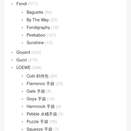
Fendi
(577)
Baguette
(50)
By The Way
(23)
Fendigraphy
(18)
Peekaboo
(107)
Sunshine
(10)
Goyard
(523)
Gucci
(270)
LOEWE
(349)
Cubi 斜挎包
(20)
Flamenco 手袋
(23)
Gate 手袋
(8)
Goya 手袋
(14)
Hammock 手袋
(4)
Pebble 水桶手袋
(3)
Puzzle 手袋
(35)
Squeeze 手袋
(7)