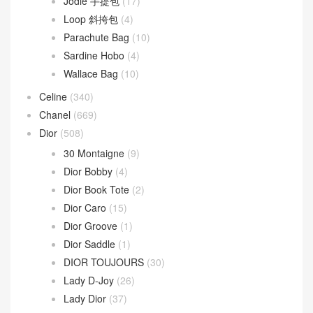
Jodie 手提包
(17)
Loop 斜挎包
(4)
Parachute Bag
(10)
Sardine Hobo
(4)
Wallace Bag
(10)
Celine
(340)
Chanel
(669)
Dior
(508)
30 Montaigne
(9)
Dior Bobby
(4)
Dior Book Tote
(2)
Dior Caro
(15)
Dior Groove
(1)
Dior Saddle
(1)
DIOR TOUJOURS
(30)
Lady D-Joy
(26)
Lady Dior
(37)