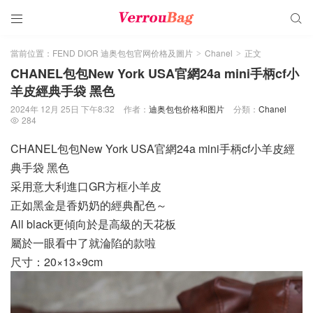


當前位置：
FEND DIOR 迪奥包包官网价格及圖片
Chanel
正文
>
>
CHANEL包包New York USA官網24a mini手柄cf小
羊皮經典手袋 黑色
2024年 12月 25日 下午8:32
作者：
迪奥包包价格和图片
分類：
Chanel
284

CHANEL包包New York USA官網24a mini手柄cf小羊皮經
典手袋 黑色
采用意大利進口GR方框小羊皮
正如黑金是香奶奶的經典配色～
All black更傾向於是高級的天花板
屬於一眼看中了就淪陷的款啦
尺寸：20×13×9cm