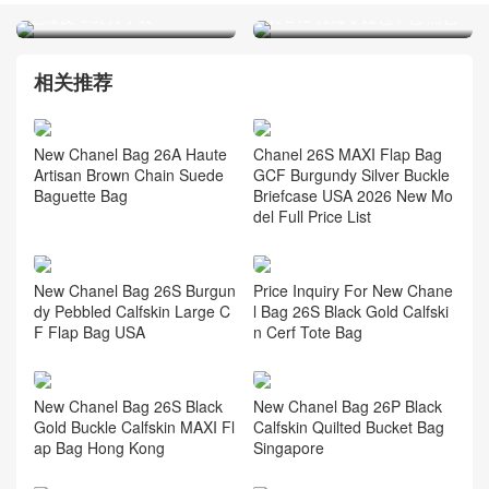
表 24s 拉鏈零錢包卡包 黑色
相关推荐
New Chanel Bag 26A Haute
Chanel 26S MAXI Flap Bag
Artisan Brown Chain Suede
GCF Burgundy Silver Buckle
Baguette Bag
Briefcase USA 2026 New Mo
del Full Price List
New Chanel Bag 26S Burgun
Price Inquiry For New Chane
dy Pebbled Calfskin Large C
l Bag 26S Black Gold Calfski
F Flap Bag USA
n Cerf Tote Bag
New Chanel Bag 26S Black
New Chanel Bag 26P Black
Gold Buckle Calfskin MAXI Fl
Calfskin Quilted Bucket Bag
ap Bag Hong Kong
Singapore