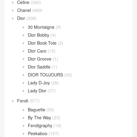
Celine
(340)
Chanel
(669)
Dior
(508)
30 Montaigne
(9)
Dior Bobby
(4)
Dior Book Tote
(2)
Dior Caro
(15)
Dior Groove
(1)
Dior Saddle
(1)
DIOR TOUJOURS
(30)
Lady D-Joy
(26)
Lady Dior
(37)
Fendi
(577)
Baguette
(50)
By The Way
(23)
Fendigraphy
(18)
Peekaboo
(107)