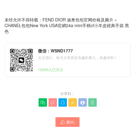
未经允许不得转载：
FEND DIOR 迪奥包包官网价格及圖片
»
CHANEL包包New York USA官網24a mini手柄cf小羊皮經典手袋 黑
色
微信：WSND1777
关注我们，每天分享更多有趣的事儿，有趣有料！
12000人已关注
分享到：






贊(
0
)
CHANEL包包2024最新款式

官網售價 24k迷你手提包黑
CHANEL包包新款價格一覽
色漆皮 cf經典手袋