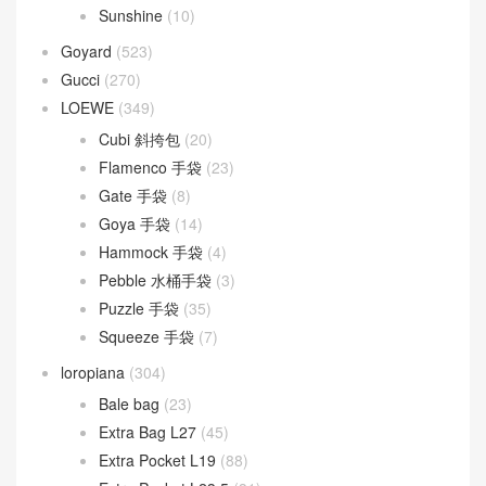
Sunshine
(10)
Goyard
(523)
Gucci
(270)
LOEWE
(349)
Cubi 斜挎包
(20)
Flamenco 手袋
(23)
Gate 手袋
(8)
Goya 手袋
(14)
Hammock 手袋
(4)
Pebble 水桶手袋
(3)
Puzzle 手袋
(35)
Squeeze 手袋
(7)
loropiana
(304)
Bale bag
(23)
Extra Bag L27
(45)
Extra Pocket L19
(88)