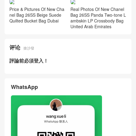
Price & Pictures Of New Cha
Real Photos Of New Chanel
nel Bag 26SS Beige Suede
Bag 26SS Panda Two-tone L
Quilted Bucket Bag Dubai
ambskin LP Crossbody Bag
United Arab Emirates
评论
搶沙發
評論前必須登入！
WhatsApp