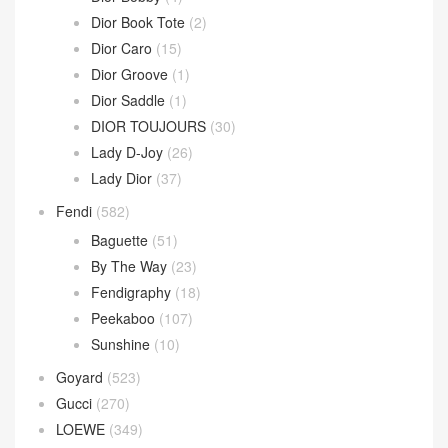
Dior Book Tote
(2)
Dior Caro
(15)
Dior Groove
(1)
Dior Saddle
(1)
DIOR TOUJOURS
(30)
Lady D-Joy
(26)
Lady Dior
(37)
Fendi
(582)
Baguette
(51)
By The Way
(23)
Fendigraphy
(18)
Peekaboo
(107)
Sunshine
(10)
Goyard
(523)
Gucci
(270)
LOEWE
(349)