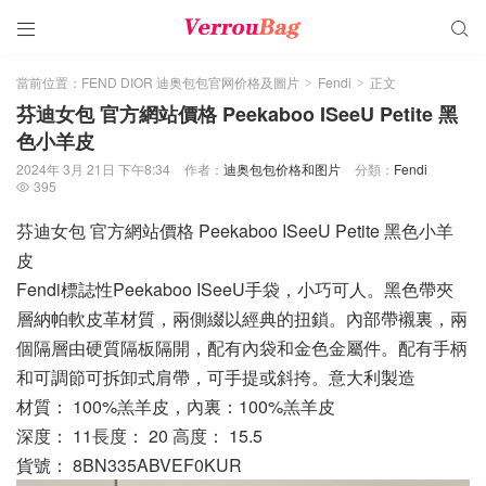


當前位置：
FEND DIOR 迪奥包包官网价格及圖片
Fendi
正文
>
>
芬迪女包 官方網站價格 Peekaboo ISeeU Petite 黑
色小羊皮
2024年 3月 21日 下午8:34
作者：
迪奥包包价格和图片
分類：
Fendi
395

芬迪女包 官方網站價格 Peekaboo ISeeU Petite 黑色小羊
皮
Fendi標誌性Peekaboo ISeeU手袋，小巧可人。黑色帶夾
層納帕軟皮革材質，兩側綴以經典的扭鎖。內部帶襯裏，兩
個隔層由硬質隔板隔開，配有內袋和金色金屬件。配有手柄
和可調節可拆卸式肩帶，可手提或斜挎。意大利製造
材質： 100%羔羊皮，內裏：100%羔羊皮
深度： 11長度： 20 高度： 15.5
貨號： 8BN335ABVEF0KUR