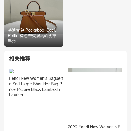
芬迪女包 Peekaboo ISeeU
Petite 棕色帶夾層納帕皮革
手袋
相关推荐
Fendi New Women's Baguett
e Soft Large Shoulder Bag P
rice Picture Black Lambskin
Leather
2026 Fendi New Women's B