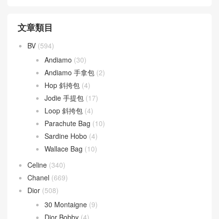
文章類目
BV
(594)
Andiamo
(30)
Andiamo 手拿包
(2)
Hop 斜挎包
(4)
Jodie 手提包
(17)
Loop 斜挎包
(4)
Parachute Bag
(10)
Sardine Hobo
(4)
Wallace Bag
(10)
Celine
(340)
Chanel
(669)
Dior
(508)
30 Montaigne
(9)
Dior Bobby
(4)