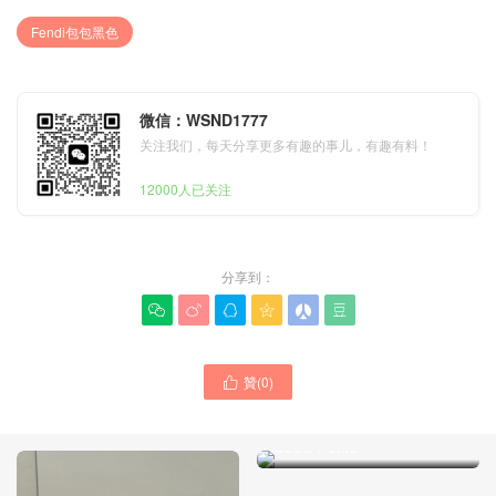
Fendi包包黑色
微信：WSND1777
关注我们，每天分享更多有趣的事儿，有趣有料！
12000人已关注
分享到：






贊(
0
)

Fendi包包 臺灣官方網站價
格及圖片大全 Peekaboo
ISeeU Petite