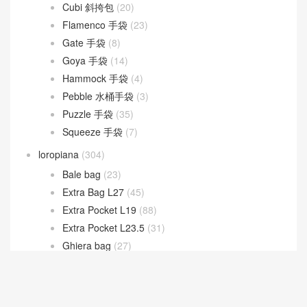
Cubi 斜挎包
(20)
Flamenco 手袋
(23)
Gate 手袋
(8)
Goya 手袋
(14)
Hammock 手袋
(4)
Pebble 水桶手袋
(3)
Puzzle 手袋
(35)
Squeeze 手袋
(7)
loropiana
(304)
Bale bag
(23)
Extra Bag L27
(45)
Extra Pocket L19
(88)
Extra Pocket L23.5
(31)
Ghiera bag
(27)
LV
(538)
New 2026 Collection
(181)
Prada
(252)