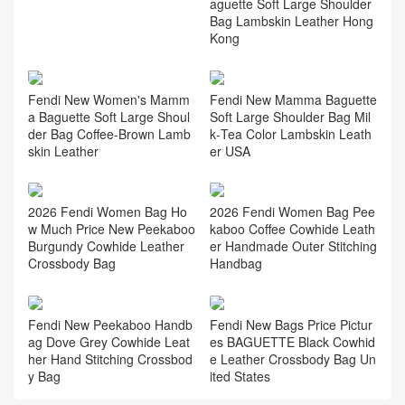
aguette Soft Large Shoulder
Bag Lambskin Leather Hong
Kong
Fendi New Mamma Baguette
Fendi New Women's Mamm
Soft Large Shoulder Bag Mil
a Baguette Soft Large Shoul
k‑Tea Color Lambskin Leath
der Bag Coffee‑Brown Lamb
er USA
skin Leather
2026 Fendi Women Bag Ho
2026 Fendi Women Bag Pee
w Much Price New Peekaboo
kaboo Coffee Cowhide Leath
Burgundy Cowhide Leather
er Handmade Outer Stitching
Crossbody Bag
Handbag
Fendi New Peekaboo Handb
Fendi New Bags Price Pictur
ag Dove Grey Cowhide Leat
es BAGUETTE Black Cowhid
her Hand Stitching Crossbod
e Leather Crossbody Bag Un
y Bag
ited States