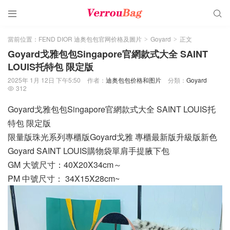


當前位置：
FEND DIOR 迪奥包包官网价格及圖片
Goyard
正文
>
>
Goyard戈雅包包Singapore官網款式大全 SAINT
LOUIS托特包 限定版
2025年 1月 12日 下午5:50
作者：
迪奥包包价格和图片
分類：
Goyard
312

Goyard戈雅包包Singapore官網款式大全 SAINT LOUIS托
特包 限定版
限量版珠光系列專櫃版Goyard戈雅 專櫃最新版升級版新色
Goyard SAINT LOUIS購物袋單肩手提腋下包
GM 大號尺寸：40X20X34cm～
PM 中號尺寸： 34X15X28cm~