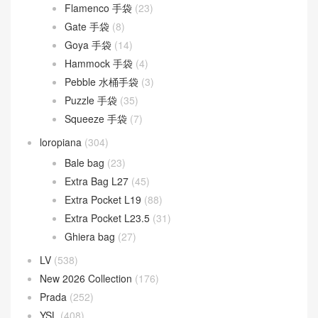
Flamenco 手袋
(23)
Gate 手袋
(8)
Goya 手袋
(14)
Hammock 手袋
(4)
Pebble 水桶手袋
(3)
Puzzle 手袋
(35)
Squeeze 手袋
(7)
loropiana
(304)
Bale bag
(23)
Extra Bag L27
(45)
Extra Pocket L19
(88)
Extra Pocket L23.5
(31)
Ghiera bag
(27)
LV
(538)
New 2026 Collection
(176)
Prada
(252)
YSL
(408)