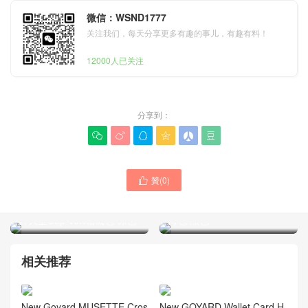
微信：WSND1777
关注我们，每天分享更多有趣的事儿，有趣有料！
12000人已关注
分享到：






贊(
0
)

Goyard戈雅包包官網新款
Goyard戈雅包包官網價格圖
MINAUDIERE迷你箱型包斜
片大全Cap Vert相機包 棕色
挎包 黑色
相关推荐
New Goyard MUSETTE Cros
New GOYARD Wallet Card H