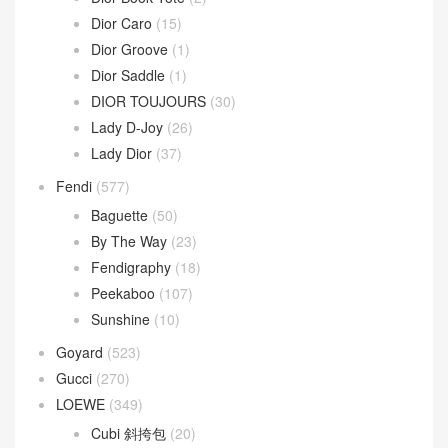
Dior Caro
(15)
Dior Groove
(1)
Dior Saddle
(1)
DIOR TOUJOURS
(30)
Lady D-Joy
(26)
Lady Dior
(37)
Fendi
(577)
Baguette
(50)
By The Way
(23)
Fendigraphy
(18)
Peekaboo
(107)
Sunshine
(10)
Goyard
(523)
Gucci
(270)
LOEWE
(349)
Cubi 斜挎包
(20)