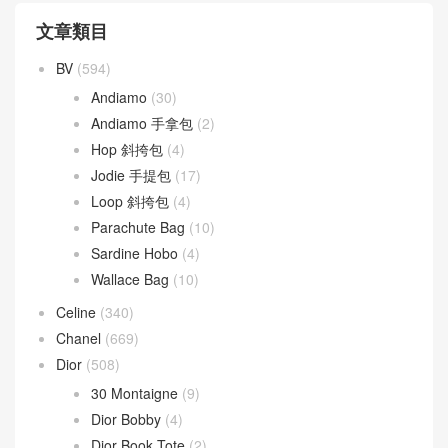
文章類目
BV
(594)
Andiamo
(30)
Andiamo 手拿包
(2)
Hop 斜挎包
(4)
Jodie 手提包
(17)
Loop 斜挎包
(4)
Parachute Bag
(10)
Sardine Hobo
(4)
Wallace Bag
(10)
Celine
(340)
Chanel
(669)
Dior
(508)
30 Montaigne
(9)
Dior Bobby
(4)
Dior Book Tote
(2)