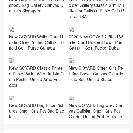
sbody Bag Gallery Canvas C
older Gallery Classic Slim Mu
alfskin Singapore
lti-color Calfskin Bifold Coin P
urse USA
New GOYARD Wallet Card H
2026 New GOYARD Bifold W
older Grey Printed Calfskin B
allet Card Holder Brown Print
ifold Coin Purse Canada
Calfskin Coin Pocket Dubai
New GOYARD Classic Printe
New GOYARD Chien Gris Pe
d Bifold Wallet With Built-In C
t Bag Brown Canvas Calfskin
oin Pocket United Arab Emir
Tote Bag United States
ates
New GOYARD Bag Price Pict
New GOYARD Bag Grey Can
ures Chien Gris Pet Bag Blac
vas Calfskin Chien Gris Pet
k
Carrier United Arab Emirates