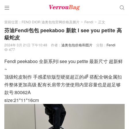


當前位置：
FEND DIOR 迪奥包包官网价格及圖片
Fendi
正文
>
>
芬迪Fendi包包 peekaboo 新款 I see you petite 高
級蛇皮
2024年 3月 21日 下午10:48
作者：
迪奥包包价格和图片
分類：
Fendi
477

Fendi peekaboo 全新系列I see you petite 最新尺寸 超新鲜
~
顶级蛇皮制作 手感柔软版型硬挺超正的🌈 搭配全钢金属扣
件整体更加高级 配有长肩带方便使用内里容量也是超足够
款号:80062A
size:21*11*16cm