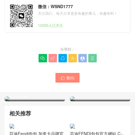
微信：WSND1777
关注我们，每天分享更多有趣的事儿，有趣有料！
12000人已关注
分享到：






贊(
0
)

Celine女包 思琳品牌包多少
芬迪包包官方網站 772s
錢 新版波士頓經典老花單肩
Baguette 法棍包 經典FF
包
LOGO標誌
相关推荐
芬迪Fendi包包 加拿大品牌官
芬迪FENDI包包官方網站 C』