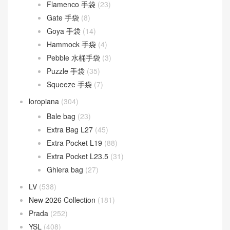
Flamenco 手袋
(23)
Gate 手袋
(8)
Goya 手袋
(14)
Hammock 手袋
(4)
Pebble 水桶手袋
(3)
Puzzle 手袋
(35)
Squeeze 手袋
(7)
loropiana
(304)
Bale bag
(23)
Extra Bag L27
(45)
Extra Pocket L19
(88)
Extra Pocket L23.5
(31)
Ghiera bag
(27)
LV
(538)
New 2026 Collection
(181)
Prada
(252)
YSL
(408)