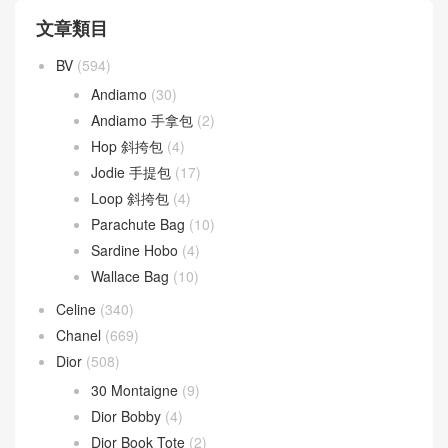
文章類目
BV
(594)
Andiamo
(30)
Andiamo 手拿包
(2)
Hop 斜挎包
(4)
Jodie 手提包
(17)
Loop 斜挎包
(4)
Parachute Bag
(10)
Sardine Hobo
(4)
Wallace Bag
(10)
Celine
(340)
Chanel
(669)
Dior
(508)
30 Montaigne
(9)
Dior Bobby
(4)
Dior Book Tote
(2)