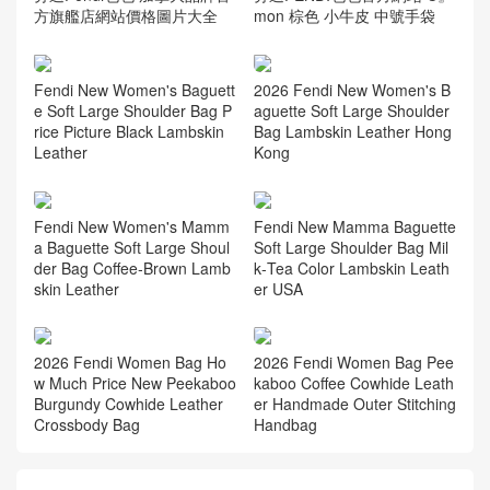
方旗艦店網站價格圖片大全
mon 棕色 小牛皮 中號手袋
Fendi New Women's Baguett
2026 Fendi New Women's B
e Soft Large Shoulder Bag P
aguette Soft Large Shoulder
rice Picture Black Lambskin
Bag Lambskin Leather Hong
Leather
Kong
Fendi New Women's Mamm
Fendi New Mamma Baguette
a Baguette Soft Large Shoul
Soft Large Shoulder Bag Mil
der Bag Coffee‑Brown Lamb
k‑Tea Color Lambskin Leath
skin Leather
er USA
2026 Fendi Women Bag Ho
2026 Fendi Women Bag Pee
w Much Price New Peekaboo
kaboo Coffee Cowhide Leath
Burgundy Cowhide Leather
er Handmade Outer Stitching
Crossbody Bag
Handbag