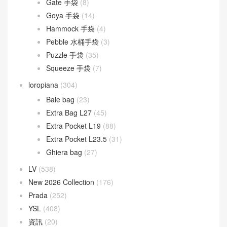
Gate 手袋
(8)
Goya 手袋
(14)
Hammock 手袋
(4)
Pebble 水桶手袋
(3)
Puzzle 手袋
(35)
Squeeze 手袋
(7)
loropiana
(304)
Bale bag
(23)
Extra Bag L27
(45)
Extra Pocket L19
(88)
Extra Pocket L23.5
(31)
Ghiera bag
(27)
LV
(538)
New 2026 Collection
(176)
Prada
(252)
YSL
(408)
資訊
(20)