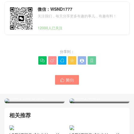
微信：WSND1777
关注我们，每天分享更多有趣的事儿，有趣有料！
12000人已关注
分享到：






贊(
0
)

LOEWE男士包包 Thailand
LOEWE男包Vietnam官網新
官網新款 迷你粒面牛皮革
款 超小號藍色粒面牛皮革
Military 郵差包 黑色
Military 單肩包
相关推荐