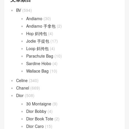
BV
(594)
Andiamo
(30)
Andiamo 手拿包
(2)
Hop 斜挎包
(4)
Jodie 手提包
(17)
Loop 斜挎包
(4)
Parachute Bag
(10)
Sardine Hobo
(4)
Wallace Bag
(10)
Celine
(340)
Chanel
(669)
Dior
(508)
30 Montaigne
(9)
Dior Bobby
(4)
Dior Book Tote
(2)
Dior Caro
(15)