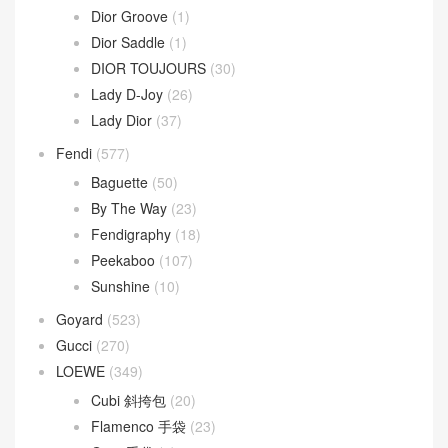
Dior Groove
(1)
Dior Saddle
(1)
DIOR TOUJOURS
(30)
Lady D-Joy
(26)
Lady Dior
(37)
Fendi
(577)
Baguette
(50)
By The Way
(23)
Fendigraphy
(18)
Peekaboo
(107)
Sunshine
(10)
Goyard
(523)
Gucci
(270)
LOEWE
(349)
Cubi 斜挎包
(20)
Flamenco 手袋
(23)