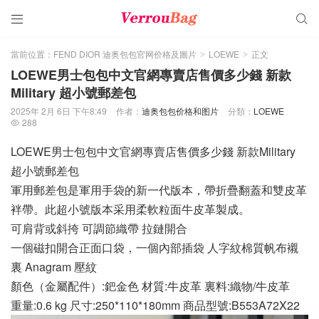


當前位置：
FEND DIOR 迪奥包包官网价格及圖片
LOEWE
正文
>
>
LOEWE男士包包中文官網專賣店售價多少錢 新款
Military 超小號郵差包
2025年 2月 6日 下午8:49
作者：
迪奥包包价格和图片
分類：
LOEWE
288

LOEWE男士包包中文官網專賣店售價多少錢 新款Military
超小號郵差包
軍用郵差包是軍用手袋的新一代版本，帶折疊翻蓋和雙皮革
袢帶。此超小號版本采用柔軟粒面牛皮革製成。
可肩背或斜挎 可調節織帶 拉鏈開合
一個磁扣開合正面口袋，一個內部插袋 人字紋棉質帆布襯
裏 Anagram 壓紋
顏色（金屬配件）:鈀金色 材質:牛皮革 裏料:織物/牛皮革
重量:0.6 kg 尺寸:250*110*180mm 商品型號:B553A72X22