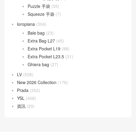
Puzzle 手袋
(35)
Squeeze 手袋
(7)
loropiana
(304)
Bale bag
(23)
Extra Bag L27
(45)
Extra Pocket L19
(88)
Extra Pocket L23.5
(31)
Ghiera bag
(27)
LV
(538)
New 2026 Collection
(176)
Prada
(252)
YSL
(408)
資訊
(20)
30天熱門文章
7天熱門文章
Bottega Veneta 官網
CELINE思琳包包價格