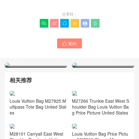
分享到：






LOUIS VUITTON包包
贊(
0
)
Singapore官網售價M83227

LV路易威登包包排行榜 官網
NOÉ PURSE LV CHARMS
M83091 WALLET ON
肩背包
CHAIN IVY 手袋
相关推荐
Louis Vuitton Bag M27825 M
M27266 Trunkie East West S
ultipass Tote Bag United Stat
houlder Bag Louis Vuitton Ba
es
g Price Picture United States
M28101 Carryall East West
Louis Vuitton Bag Price Pictu
Shoulder Bag Louis Vuitton
re M27509 Classic Monogra