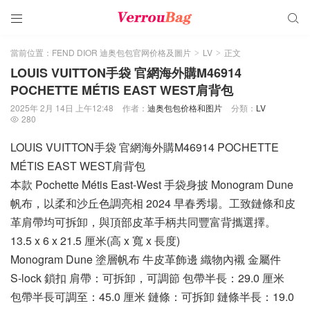


當前位置：
FEND DIOR 迪奥包包官网价格及圖片
LV
正文
>
>
LOUIS VUITTON手袋 官網海外購M46914
POCHETTE MÉTIS EAST WEST肩背包
2025年 2月 14日 上午12:48
作者：
迪奥包包价格和图片
分類：
LV
280

LOUIS VUITTON手袋 官網海外購M46914 POCHETTE
MÉTIS EAST WEST肩背包
本款 Pochette Métis East-West 手袋身披 Monogram Dune
帆布，以柔和沙丘色調亮相 2024 早春秀場。工致鏈條和皮
革肩帶均可拆卸，與頂部皮革手柄共同豐富背攜選擇。
13.5 x 6 x 21.5 厘米(高 x 寬 x 長度)
Monogram Dune 塗層帆布 牛皮革飾邊 織物內襯 金屬件
S-lock 鎖扣 肩帶：可拆卸，可調節 包帶半長：29.0 厘米
包帶半長可調至：45.0 厘米 鏈條：可拆卸 鏈條半長：19.0