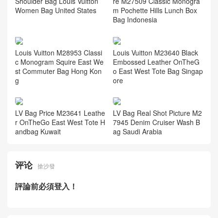
Women Bag United States
m Pochette Hills Lunch Box
Bag Indonesia
Louis Vuitton M28953 Classi
Louis Vuitton M23640 Black
c Monogram Squire East We
Embossed Leather OnTheG
st Commuter Bag Hong Kon
o East West Tote Bag Singap
g
ore
LV Bag Price M23641 Leathe
LV Bag Real Shot Picture M2
r OnTheGo East West Tote H
7945 Denim Cruiser Wash B
andbag Kuwait
ag Saudi Arabia
评论
搶沙發
評論前必須登入！