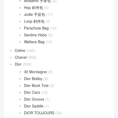
Hop 斜挎包
(4)
Jodie 手提包
(17)
Loop 斜挎包
(4)
Parachute Bag
(10)
Sardine Hobo
(4)
Wallace Bag
(10)
Celine
(340)
Chanel
(669)
Dior
(508)
30 Montaigne
(9)
Dior Bobby
(4)
Dior Book Tote
(2)
Dior Caro
(15)
Dior Groove
(1)
Dior Saddle
(1)
DIOR TOUJOURS
(30)
Lady D-Joy
(26)