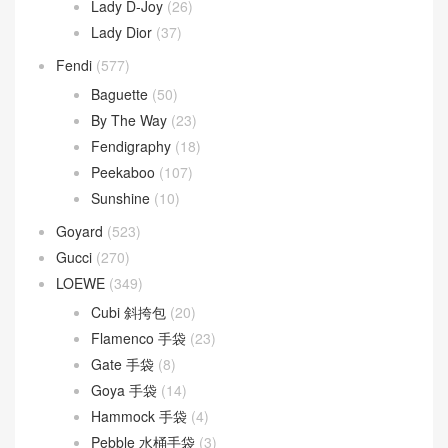
Lady Dior
(37)
Fendi
(577)
Baguette
(50)
By The Way
(23)
Fendigraphy
(18)
Peekaboo
(107)
Sunshine
(10)
Goyard
(523)
Gucci
(270)
LOEWE
(349)
Cubi 斜挎包
(20)
Flamenco 手袋
(23)
Gate 手袋
(8)
Goya 手袋
(14)
Hammock 手袋
(4)
Pebble 水桶手袋
(3)