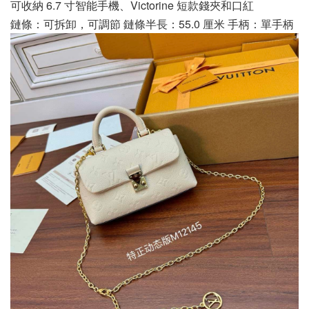
可收納 6.7 寸智能手機、Victorine 短款錢夾和口紅
鏈條：可拆卸，可調節 鏈條半長：55.0 厘米 手柄：單手柄