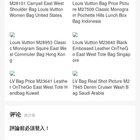
M28101 Carryall East West
Louis Vuitton Bag Price Pictu
Shoulder Bag Louis Vuitton
re M27509 Classic Monogra
Women Bag United States
m Pochette Hills Lunch Box
Bag Indonesia
Louis Vuitton M28953 Classi
Louis Vuitton M23640 Black
c Monogram Squire East We
Embossed Leather OnTheG
st Commuter Bag Hong Kon
o East West Tote Bag Singap
g
ore
LV Bag Price M23641 Leathe
LV Bag Real Shot Picture M2
r OnTheGo East West Tote H
7945 Denim Cruiser Wash B
andbag Kuwait
ag Saudi Arabia
评论
搶沙發
評論前必須登入！