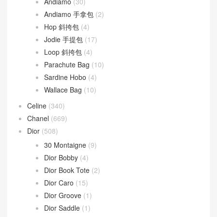
Andiamo
(30)
Andiamo 手拿包
(2)
Hop 斜挎包
(4)
Jodie 手提包
(17)
Loop 斜挎包
(4)
Parachute Bag
(10)
Sardine Hobo
(4)
Wallace Bag
(10)
Celine
(340)
Chanel
(669)
Dior
(508)
30 Montaigne
(9)
Dior Bobby
(4)
Dior Book Tote
(2)
Dior Caro
(15)
Dior Groove
(1)
Dior Saddle
(1)