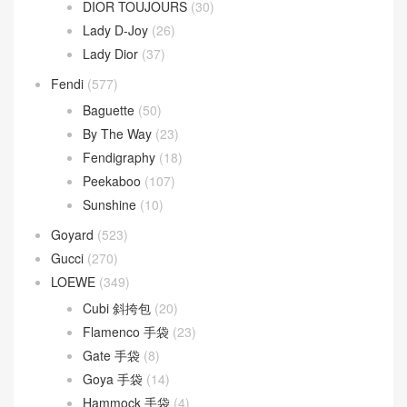
DIOR TOUJOURS
(30)
Lady D-Joy
(26)
Lady Dior
(37)
Fendi
(577)
Baguette
(50)
By The Way
(23)
Fendigraphy
(18)
Peekaboo
(107)
Sunshine
(10)
Goyard
(523)
Gucci
(270)
LOEWE
(349)
Cubi 斜挎包
(20)
Flamenco 手袋
(23)
Gate 手袋
(8)
Goya 手袋
(14)
Hammock 手袋
(4)