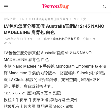


當前位置：
FEND DIOR 迪奥包包官网价格及圖片
LV
正文
>
>
LV包包怎麽分辨真假 Australia官網M12145 NANO
MADELEINE 肩背包 白色
2025年 2月 14日 下午10:46
作者：
迪奥包包价格和图片
分類：
LV
297

LV包包怎麽分辨真假 Australia官網M12145 NANO
MADELEINE 肩背包 白色
本款 Nano Madeleine 手袋以 Monogram Empreinte 皮革演
繹 Madeleine 手袋的袖珍版本，搭配經典 S-lock 鎖扣和點
綴 LV Circle 標識的可拆卸鏈條。充裕空間可容納日常所
需，手提、肩背或斜挎皆宜。
12.5 x 6 x 21 厘米(高 x 寬 x 長度)
軟粒面牛皮革 牛皮革飾邊 織物內襯 金屬件
貼袋配有卡片夾層 風琴隔層 S-lock 鎖扣