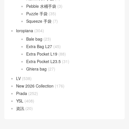
Pebble 水桶手袋
(3)
Puzzle 手袋
(35)
Squeeze 手袋
(7)
loropiana
(304)
Bale bag
(23)
Extra Bag L27
(45)
Extra Pocket L19
(88)
Extra Pocket L23.5
(31)
Ghiera bag
(27)
LV
(538)
New 2026 Collection
(176)
Prada
(252)
YSL
(408)
資訊
(20)