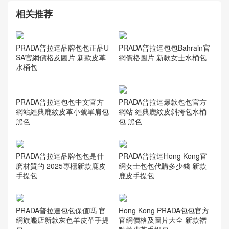
相关推荐
PRADA普拉達品牌包包正品U
PRADA普拉達包包Bahrain官
SA官網價格及圖片 新款皮革
網價格圖片 新款女士水桶包
水桶包
PRADA普拉達爆款包包官方
網站 經典鹿紋皮斜挎包水桶
包 黑色
PRADA普拉達包包中文官方
網站經典鹿紋皮革小號單肩包
黑色