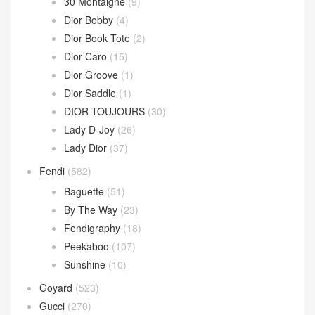
Parachute Bag
(10)
Sardine Hobo
(4)
Wallace Bag
(10)
Celine
(340)
Chanel
(669)
Dior
(508)
30 Montaigne
(9)
Dior Bobby
(4)
Dior Book Tote
(2)
Dior Caro
(15)
Dior Groove
(1)
Dior Saddle
(1)
DIOR TOUJOURS
(30)
Lady D-Joy
(26)
Lady Dior
(37)
Fendi
(582)
Baguette
(51)