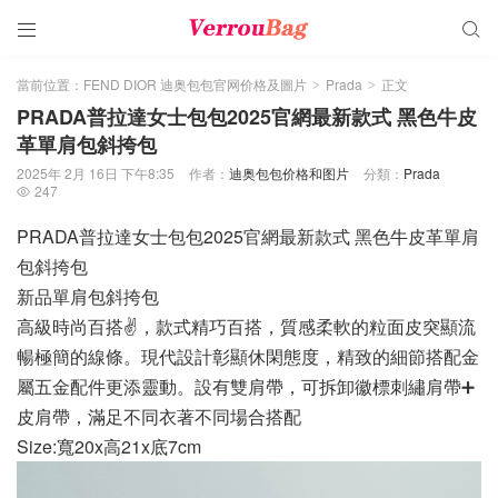


當前位置：
FEND DIOR 迪奥包包官网价格及圖片
Prada
正文
>
>
PRADA普拉達女士包包2025官網最新款式 黑色牛皮
革單肩包斜挎包
2025年 2月 16日 下午8:35
作者：
迪奥包包价格和图片
分類：
Prada
247

PRADA普拉達女士包包2025官網最新款式 黑色牛皮革單肩
包斜挎包
新品單肩包斜挎包
高級時尚百搭✌，款式精巧百搭，質感柔軟的粒面皮突顯流
暢極簡的線條。現代設計彰顯休閑態度，精致的細節搭配金
屬五金配件更添靈動。設有雙肩帶，可拆卸徽標刺繡肩帶➕
皮肩帶，滿足不同衣著不同場合搭配
Size:寬20x高21x底7cm