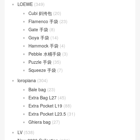
By The Way
(23)
Fendigraphy
(18)
Peekaboo
(107)
Sunshine
(10)
Goyard
(523)
Gucci
(270)
LOEWE
(349)
Cubi 斜挎包
(20)
Flamenco 手袋
(23)
Gate 手袋
(8)
Goya 手袋
(14)
Hammock 手袋
(4)
Pebble 水桶手袋
(3)
Puzzle 手袋
(35)
Squeeze 手袋
(7)
loropiana
(304)