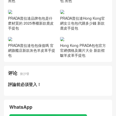
黑色
包 黑色
PRADA普拉達品牌包包是什
PRADA普拉達Hong Kong官
麽材質的 2025專櫃新款鹿皮
網女士包包代購多少錢 新款
手提包
鹿皮手提包
PRADA普拉達包包保值嗎 官
Hong Kong PRADA包包官方
網旗艦店新款灰色羊皮革手提
官網價格及圖片大全 新款褶
包
皺羊皮革手提包
评论
搶沙發
評論前必須登入！
WhatsApp