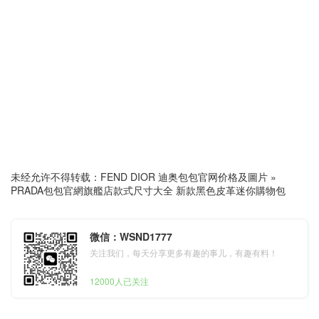
未经允许不得转载：
FEND DIOR 迪奥包包官网价格及圖片
»
PRADA包包官網旗艦店款式尺寸大全 新款黑色皮革迷你購物包
微信：WSND1777
关注我们，每天分享更多有趣的事儿，有趣有料！
12000人已关注