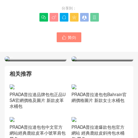
分享到：






贊(
0
)

PRADA包包屬於什麽檔次 官
PRADA包包中文官网最新款
網新款托特包皮革迷你購物
式大全 皮革迷你包抽绳水桶
包
包
相关推荐
PRADA普拉達品牌包包正品U
PRADA普拉達包包Bahrain官
SA官網價格及圖片 新款皮革
網價格圖片 新款女士水桶包
水桶包
PRADA普拉達包包中文官方
PRADA普拉達爆款包包官方
網站經典鹿紋皮革小號單肩包
網站 經典鹿紋皮斜挎包水桶