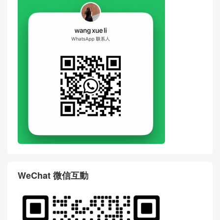
WeChat 微信互動