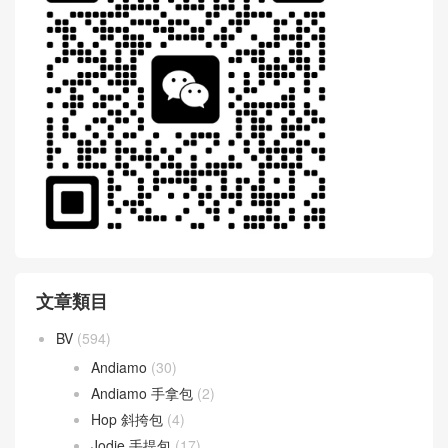
文章類目
BV
(594)
Andiamo
(30)
Andiamo 手拿包
(2)
Hop 斜挎包
(4)
Jodie 手提包
(17)