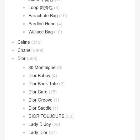
Loop 斜挎包
(4)
Parachute Bag
(10)
Sardine Hobo
(4)
Wallace Bag
(10)
Celine
(340)
Chanel
(669)
Dior
(508)
30 Montaigne
(9)
Dior Bobby
(4)
Dior Book Tote
(2)
Dior Caro
(15)
Dior Groove
(1)
Dior Saddle
(1)
DIOR TOUJOURS
(30)
Lady D-Joy
(26)
Lady Dior
(37)