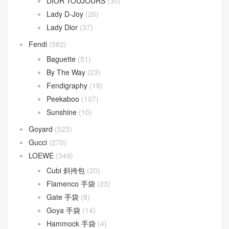
DIOR TOUJOURS
(30)
Lady D-Joy
(26)
Lady Dior
(37)
Fendi
(582)
Baguette
(51)
By The Way
(23)
Fendigraphy
(18)
Peekaboo
(107)
Sunshine
(10)
Goyard
(523)
Gucci
(270)
LOEWE
(349)
Cubi 斜挎包
(20)
Flamenco 手袋
(23)
Gate 手袋
(8)
Goya 手袋
(14)
Hammock 手袋
(4)