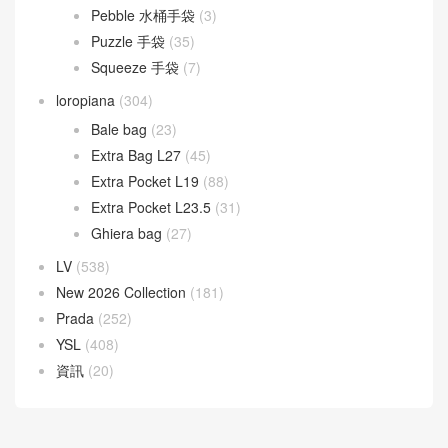
Pebble 水桶手袋
(3)
Puzzle 手袋
(35)
Squeeze 手袋
(7)
loropiana
(304)
Bale bag
(23)
Extra Bag L27
(45)
Extra Pocket L19
(88)
Extra Pocket L23.5
(31)
Ghiera bag
(27)
LV
(538)
New 2026 Collection
(181)
Prada
(252)
YSL
(408)
資訊
(20)