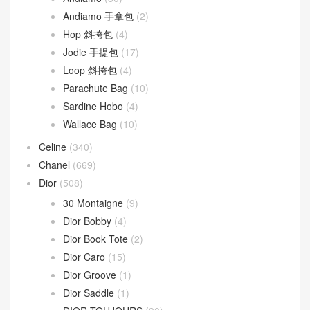
Andiamo 手拿包
(2)
Hop 斜挎包
(4)
Jodie 手提包
(17)
Loop 斜挎包
(4)
Parachute Bag
(10)
Sardine Hobo
(4)
Wallace Bag
(10)
Celine
(340)
Chanel
(669)
Dior
(508)
30 Montaigne
(9)
Dior Bobby
(4)
Dior Book Tote
(2)
Dior Caro
(15)
Dior Groove
(1)
Dior Saddle
(1)