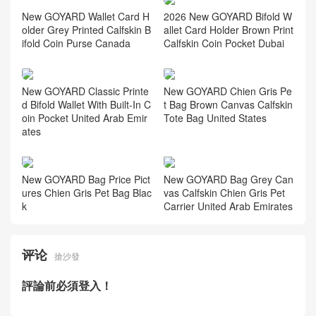
New GOYARD Wallet Card H
2026 New GOYARD Bifold W
older Grey Printed Calfskin B
allet Card Holder Brown Print
ifold Coin Purse Canada
Calfskin Coin Pocket Dubai
New GOYARD Classic Printe
New GOYARD Chien Gris Pe
d Bifold Wallet With Built-In C
t Bag Brown Canvas Calfskin
oin Pocket United Arab Emir
Tote Bag United States
ates
New GOYARD Bag Price Pict
New GOYARD Bag Grey Can
ures Chien Gris Pet Bag Blac
vas Calfskin Chien Gris Pet
k
Carrier United Arab Emirates
评论
搶沙發
評論前必須登入！