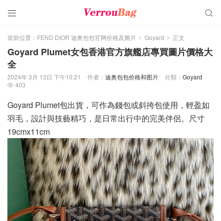


當前位置：
FEND DIOR 迪奥包包官网价格及圖片
Goyard
正文
>
>
Goyard Plumet女包香港官方旗艦店專買圖片價格大
全
2024年 3月 13日 下午10:21
作者：
迪奥包包价格和图片
分類：
Goyard
403

Goyard Plumet包出貨，可作為錢包或斜挎包使用，輕盈如
羽毛，設計與技藝精巧，是日常出行中的完美伴侶。尺寸
19cmx11cm