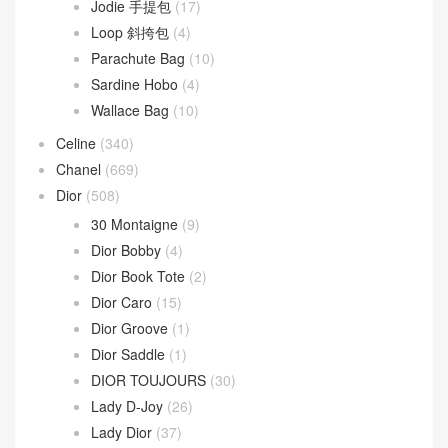
Jodie 手提包
(17)
Loop 斜挎包
(4)
Parachute Bag
(10)
Sardine Hobo
(4)
Wallace Bag
(10)
Celine
(340)
Chanel
(669)
Dior
(508)
30 Montaigne
(9)
Dior Bobby
(4)
Dior Book Tote
(2)
Dior Caro
(15)
Dior Groove
(1)
Dior Saddle
(1)
DIOR TOUJOURS
(30)
Lady D-Joy
(26)
Lady Dior
(37)