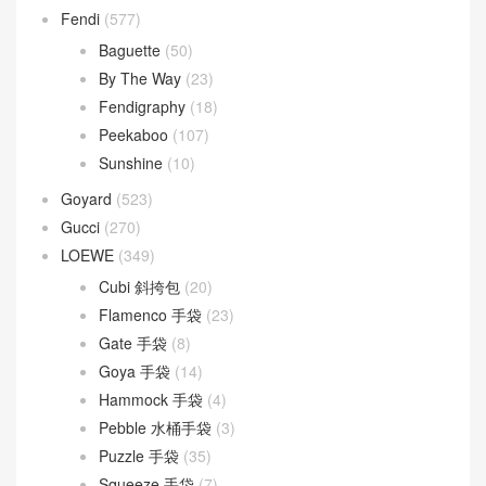
Fendi
(577)
Baguette
(50)
By The Way
(23)
Fendigraphy
(18)
Peekaboo
(107)
Sunshine
(10)
Goyard
(523)
Gucci
(270)
LOEWE
(349)
Cubi 斜挎包
(20)
Flamenco 手袋
(23)
Gate 手袋
(8)
Goya 手袋
(14)
Hammock 手袋
(4)
Pebble 水桶手袋
(3)
Puzzle 手袋
(35)
Squeeze 手袋
(7)