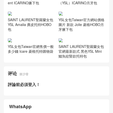
ent ICARINO腋下包
（YSL）ICARINO月牙包
SAINT LAURENT聖羅蘭女包
YSL女包Taiwan官方網站價格
YSL Amalia 麂皮托特HOBO
圖片 新款 Jolie 菱格HOBO月
包
牙腋下包
YSL女包Taiwan官網售價一般
SAINT LAURENT聖羅蘭女包
多少錢 Icare 菱格托特購物袋
官網最新款式 黑色YSL Mini
鱷魚紋豎款托特包
评论
搶沙發
評論前必須登入！
WhatsApp