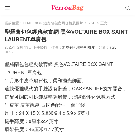


當前位置：
FEND DIOR 迪奥包包官网价格及圖片
YSL
正文
>
>
聖羅蘭包包經典款官網 黑色VOLTAIRE BOX SAINT
LAURENT單肩包
2025年 2月 19日 下午9:49
作者：
迪奥包包价格和图片
分類：
YSL
270

聖羅蘭包包經典款官網 黑色VOLTAIRE BOX SAINT
LAURENT單肩包
半月形牛皮革肩背包，柔和拋光飾面。
這款優雅現代的手袋設有翻蓋，CASSANDRE旋扣開合，
搭配可調節可拆卸旋轉鉤肩帶，演繹個性化佩戴方式。
牛皮革 皮革襯裏 古銅色配件 一個平袋
尺寸：24 X 15 X 5厘米/9.4 x 5.9 x 2英寸
提手高度：6厘米/2.4英寸
肩帶長度：45厘米/17.7英寸