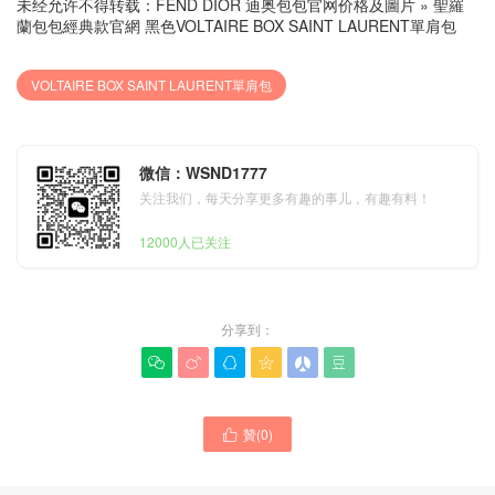
未经允许不得转载：
FEND DIOR 迪奥包包官网价格及圖片
»
聖羅
蘭包包經典款官網 黑色VOLTAIRE BOX SAINT LAURENT單肩包
VOLTAIRE BOX SAINT LAURENT單肩包
微信：WSND1777
关注我们，每天分享更多有趣的事儿，有趣有料！
12000人已关注
分享到：






聖羅蘭女包Malaysia官網售
贊(
0
)

價多少錢 新款VOLTAIRE
BOX SAINT LAURENT肩背