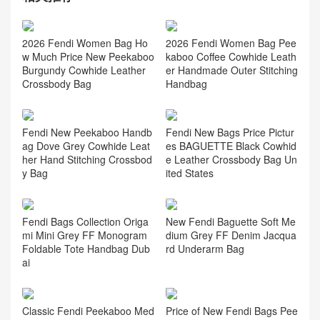
2026 Fendi Women Bag Ho
2026 Fendi Women Bag Pee
w Much Price New Peekaboo
kaboo Coffee Cowhide Leath
Burgundy Cowhide Leather
er Handmade Outer Stitching
Crossbody Bag
Handbag
Fendi New Peekaboo Handb
Fendi New Bags Price Pictur
ag Dove Grey Cowhide Leat
es BAGUETTE Black Cowhid
her Hand Stitching Crossbod
e Leather Crossbody Bag Un
y Bag
ited States
Fendi Bags Collection Origa
New Fendi Baguette Soft Me
mi Mini Grey FF Monogram
dium Grey FF Denim Jacqua
Foldable Tote Handbag Dub
rd Underarm Bag
ai
Classic Fendi Peekaboo Med
Price of New Fendi Bags Pee