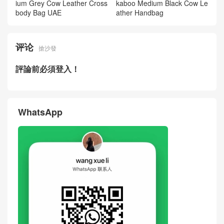
ium Grey Cow Leather Cross
kaboo Medium Black Cow Le
body Bag UAE
ather Handbag
评论
搶沙發
評論前必須登入！
WhatsApp