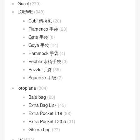
Gucci
(270)
LOEWE
(349)
Cubi 斜挎包
(20)
Flamenco 手袋
(23)
Gate 手袋
(8)
Goya 手袋
(14)
Hammock 手袋
(4)
Pebble 水桶手袋
(3)
Puzzle 手袋
(35)
Squeeze 手袋
(7)
loropiana
(304)
Bale bag
(23)
Extra Bag L27
(45)
Extra Pocket L19
(88)
Extra Pocket L23.5
(31)
Ghiera bag
(27)
LV
(538)