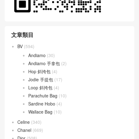
文章類目
BV
(594)
Andiamo
(30)
Andiamo 手拿包
(2)
Hop 斜挎包
(4)
Jodie 手提包
(17)
Loop 斜挎包
(4)
Parachute Bag
(10)
Sardine Hobo
(4)
Wallace Bag
(10)
Celine
(340)
Chanel
(669)
Dior
(508)