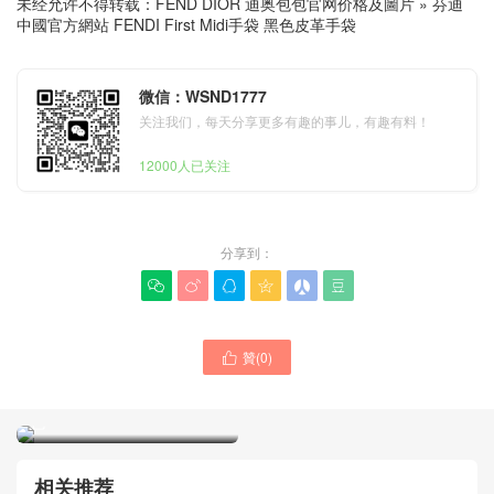
未经允许不得转载：
FEND DIOR 迪奥包包官网价格及圖片
»
芬迪
中國官方網站 FENDI First Midi手袋 黑色皮革手袋
微信：WSND1777
关注我们，每天分享更多有趣的事儿，有趣有料！
12000人已关注
分享到：






贊(
0
)

芬迪包包官網旗艦店價格
芬迪中國官方網站 fendi
FENDI First Midi手袋 棕色
Iconic Baguette迷你手袋 黑
皮革手袋
色
相关推荐