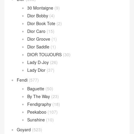
30 Montaigne
(9)
Dior Bobby
(4)
Dior Book Tote
(2)
Dior Caro
(15)
Dior Groove
(1)
Dior Saddle
(1)
DIOR TOUJOURS
(30)
Lady D-Joy
(26)
Lady Dior
(37)
Fendi
(577)
Baguette
(50)
By The Way
(23)
Fendigraphy
(18)
Peekaboo
(107)
Sunshine
(10)
Goyard
(523)