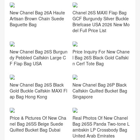
New Chanel Bag 26A Haute
Chanel 26S MAXI Flap Bag
Artisan Brown Chain Suede
GCF Burgundy Silver Buckle
Baguette Bag
Briefcase USA 2026 New Mo
del Full Price List
New Chanel Bag 26S Burgun
Price Inquiry For New Chane
dy Pebbled Calfskin Large C
l Bag 26S Black Gold Calfski
F Flap Bag USA
n Cerf Tote Bag
New Chanel Bag 26S Black
New Chanel Bag 26P Black
Gold Buckle Calfskin MAXI Fl
Calfskin Quilted Bucket Bag
ap Bag Hong Kong
Singapore
Price & Pictures Of New Cha
Real Photos Of New Chanel
nel Bag 26SS Beige Suede
Bag 26SS Panda Two-tone L
Quilted Bucket Bag Dubai
ambskin LP Crossbody Bag
United Arab Emirates