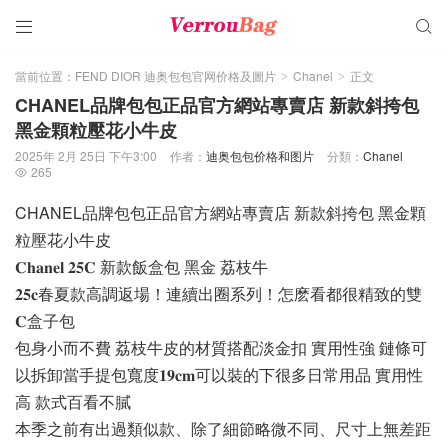


當前位置：
FEND DIOR 迪奥包包官网价格及圖片
Chanel
正文
>
>
CHANEL品牌包包正品官方網站專賣店 新款斜挎包
黑金顆粒壓花小牛皮
2025年 2月 25日 下午3:00
作者：
迪奥包包价格和图片
分類：
Chanel
265

CHANEL品牌包包正品官方網站專賣店 新款斜挎包 黑金顆
粒壓花小牛皮
𝐂𝐡𝐚𝐧𝐞𝐥 𝟐𝟓𝐂 新款飯盒包 黑金 荔枝牛
𝟐𝟓𝐜春夏款高調返場！連續出圈系列！怎麽看都很精致的雙
𝐂盒子包
包身小而不費 荔枝牛皮的材質搭配淡金扣 實用性強 鏈條可
以拆卸當手提包寬度𝟏𝟗𝐜𝐦可以裝的下很多日常用品 實用性
高 款式百看不膩
本季之前有出過類似款、除了細節略微不同、尺寸上無差距