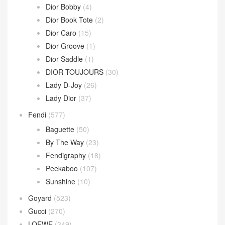
Dior Bobby
(4)
Dior Book Tote
(2)
Dior Caro
(15)
Dior Groove
(1)
Dior Saddle
(1)
DIOR TOUJOURS
(30)
Lady D-Joy
(26)
Lady Dior
(37)
Fendi
(577)
Baguette
(50)
By The Way
(23)
Fendigraphy
(18)
Peekaboo
(107)
Sunshine
(10)
Goyard
(523)
Gucci
(270)
LOEWE
(349)