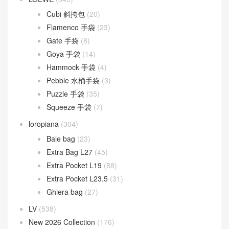
Cubi 斜挎包
(20)
Flamenco 手袋
(23)
Gate 手袋
(8)
Goya 手袋
(14)
Hammock 手袋
(4)
Pebble 水桶手袋
(3)
Puzzle 手袋
(35)
Squeeze 手袋
(7)
loropiana
(304)
Bale bag
(23)
Extra Bag L27
(45)
Extra Pocket L19
(88)
Extra Pocket L23.5
(31)
Ghiera bag
(27)
LV
(538)
New 2026 Collection
(176)