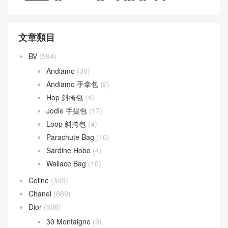
文章類目
BV
(594)
Andiamo
(30)
Andiamo 手拿包
(2)
Hop 斜挎包
(4)
Jodie 手提包
(17)
Loop 斜挎包
(4)
Parachute Bag
(10)
Sardine Hobo
(4)
Wallace Bag
(10)
Celine
(340)
Chanel
(669)
Dior
(508)
30 Montaigne
(9)