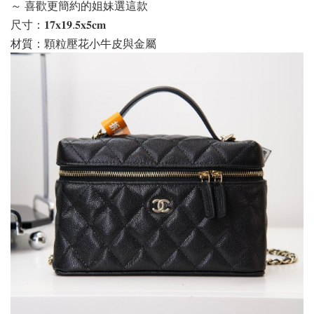
～ 喜歡更簡約的姐妹選這款
尺寸：𝟏𝟕𝐱𝟏𝟗.𝟓𝐱𝟓𝐜𝐦
材質：顆粒壓花小牛皮與金屬