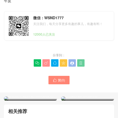
牛皮
微信：WSND1777
关注我们，每天分享更多有趣的事儿，有趣有料！
12000人已关注
分享到：






贊(
0
)

CHANEL2025新款手袋
CHANEL新款22 小號手袋黑
United Arab Emirates官網
金顆粒壓花小牛皮 CHANEL
價格圖片 超大號hobo嬉皮包
包包款式及價格網站
相关推荐