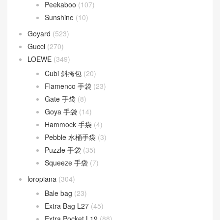
Lady D-Joy
(26)
Lady Dior
(37)
Fendi
(582)
Baguette
(51)
By The Way
(23)
Fendigraphy
(18)
Peekaboo
(107)
Sunshine
(10)
Goyard
(523)
Gucci
(270)
LOEWE
(349)
Cubi 斜挎包
(20)
Flamenco 手袋
(23)
Gate 手袋
(8)
Goya 手袋
(14)
Hammock 手袋
(4)
Pebble 水桶手袋
(3)