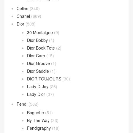
Andiamo 手拿包
(2)
Hop 斜挎包
(4)
Jodie 手提包
(17)
Loop 斜挎包
(4)
Parachute Bag
(10)
Sardine Hobo
(4)
Wallace Bag
(10)
Celine
(340)
Chanel
(669)
Dior
(508)
30 Montaigne
(9)
Dior Bobby
(4)
Dior Book Tote
(2)
Dior Caro
(15)
Dior Groove
(1)
Dior Saddle
(1)
DIOR TOUJOURS
(30)