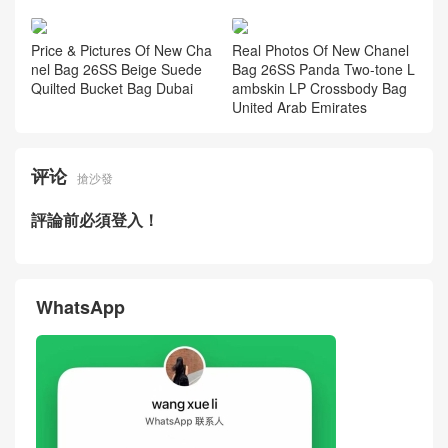
New Chanel Bag 26S Burgun
dy Pebbled Calfskin Large C
F Flap Bag USA
New Chanel Bag 26S Black
New Chanel Bag 26P Black
Gold Buckle Calfskin MAXI Fl
Calfskin Quilted Bucket Bag
ap Bag Hong Kong
Singapore
Price & Pictures Of New Cha
Real Photos Of New Chanel
nel Bag 26SS Beige Suede
Bag 26SS Panda Two-tone L
Quilted Bucket Bag Dubai
ambskin LP Crossbody Bag
United Arab Emirates
评论
搶沙發
評論前必須登入！