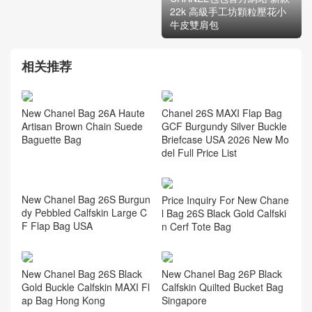
22k 高級手工坊顆粒壓花小
牛皮雙肩包
相关推荐
New Chanel Bag 26A Haute
Chanel 26S MAXI Flap Bag
Artisan Brown Chain Suede
GCF Burgundy Silver Buckle
Baguette Bag
Briefcase USA 2026 New Mo
del Full Price List
Price Inquiry For New Chane
l Bag 26S Black Gold Calfski
n Cerf Tote Bag