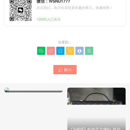
微信：WSND1777
关注我们，每天分享更多有趣的事儿，有趣有料！
12000人已关注
分享到：






贊(
0
)

CHANEL香奈兒包包Britain
官網售價多少錢 新款小羊皮
黑金雙肩包
CHANEL包包官方網站 新款