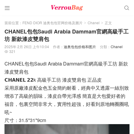


當前位置：
FEND DIOR 迪奥包包官网价格及圖片
Chanel
正文
>
>
CHANEL包包Saudi Arabia Dammam官網高級手工
坊 新款漆皮雙肩包
2025年 2月 26日 上午10:04
作者：
迪奥包包价格和图片
分類：
Chanel
321

CHANEL包包Saudi Arabia Dammam官網高級手工坊 新款
漆皮雙肩包
𝗖𝗛𝗔𝗡𝗘𝗟 𝟮𝟮k 高級手工坊 漆皮雙肩包 正品皮
采用原廠漆皮配金色五金簡約耐看，經典中又透露一絲別致
增添了高級的韻味，漆皮自帶光澤感 簡直是大包愛好者的
福音，包裏空間非常大，實用性超強，好看到原地轉圈圈吼
吼~
尺寸：31.5*31*9cm