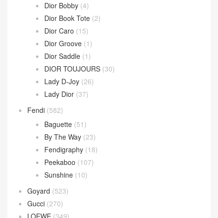
Sardine Hobo
(4)
Wallace Bag
(10)
Celine
(340)
Chanel
(669)
Dior
(508)
30 Montaigne
(9)
Dior Bobby
(4)
Dior Book Tote
(2)
Dior Caro
(15)
Dior Groove
(1)
Dior Saddle
(1)
DIOR TOUJOURS
(30)
Lady D-Joy
(26)
Lady Dior
(37)
Fendi
(582)
Baguette
(51)
By The Way
(23)