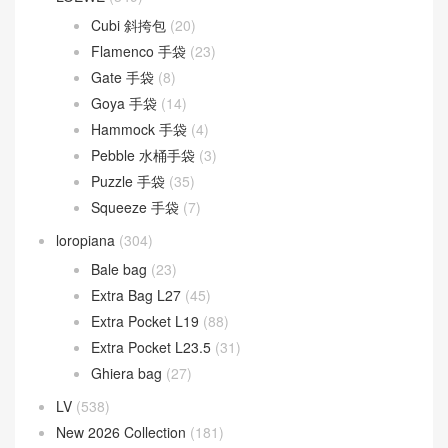
Fendigraphy
(18)
Peekaboo
(107)
Sunshine
(10)
Goyard
(523)
Gucci
(270)
LOEWE
(349)
Cubi 斜挎包
(20)
Flamenco 手袋
(23)
Gate 手袋
(8)
Goya 手袋
(14)
Hammock 手袋
(4)
Pebble 水桶手袋
(3)
Puzzle 手袋
(35)
Squeeze 手袋
(7)
loropiana
(304)
Bale bag
(23)