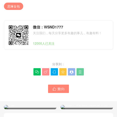
思琳女包
微信：WSND1777
关注我们，每天分享更多有趣的事儿，有趣有料！
12000人已关注
分享到：






贊(
0
)

思琳女包 官網價格查詢
CLAUDE經典老花款鏈條腋
思琳女包 日本官方網站價格
下包
及圖片 CE 經典鏈條腋下包