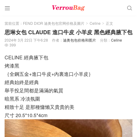


當前位置：
FEND DIOR 迪奥包包官网价格及圖片
Celine
正文
>
>
思琳女包 CLAUDE 進口牛皮 小羊皮 黑色經典腋下包
2024年 3月 22日 下午6:28
作者：
迪奥包包价格和图片
分類：
Celine
399

CELINE 經典腋下包
烤漆黑
｛全鋼五金+進口牛皮+內裏進口小羊皮｝
經典始終是經典
舉手投足間都是滿滿的氣質
暗黑系 冷淡氛圍
精致十足 是那種慵懶又貴貴的美
尺寸 20.5*10.5*4cm