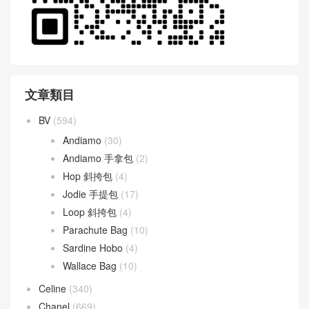
文章類目
BV
(594)
Andiamo
(30)
Andiamo 手拿包
(2)
Hop 斜挎包
(4)
Jodie 手提包
(17)
Loop 斜挎包
(4)
Parachute Bag
(10)
Sardine Hobo
(4)
Wallace Bag
(10)
Celine
(340)
Chanel
(669)