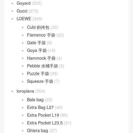
Goyard
(523)
Gucci
(270)
LOEWE
(349)
Cubi 斜挎包
(20)
Flamenco 手袋
(23)
Gate 手袋
(8)
Goya 手袋
(14)
Hammock 手袋
(4)
Pebble 水桶手袋
(3)
Puzzle 手袋
(35)
Squeeze 手袋
(7)
loropiana
(304)
Bale bag
(23)
Extra Bag L27
(45)
Extra Pocket L19
(88)
Extra Pocket L23.5
(31)
Ghiera bag
(27)