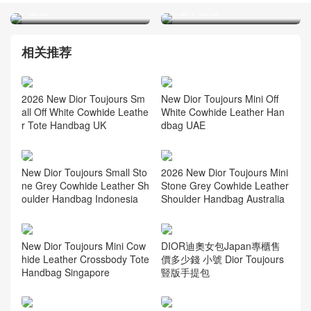
豎版手提包
相关推荐
2026 New Dior Toujours Sm
New Dior Toujours Mini Off
all Off White Cowhide Leathe
White Cowhide Leather Han
r Tote Handbag UK
dbag UAE
New Dior Toujours Small Sto
2026 New Dior Toujours Mini
ne Grey Cowhide Leather Sh
Stone Grey Cowhide Leather
oulder Handbag Indonesia
Shoulder Handbag Australia
New Dior Toujours Mini Cow
DIOR迪奧女包Japan專櫃售
hide Leather Crossbody Tote
價多少錢 小號 Dior Toujours
Handbag Singapore
豎版手提包