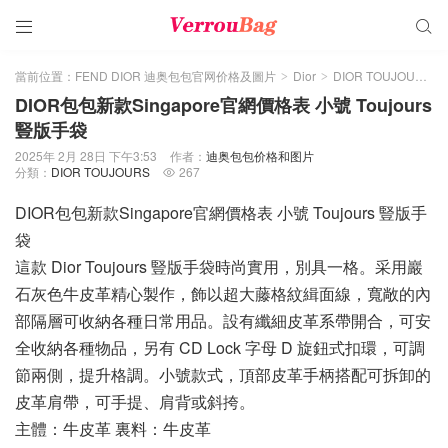


當前位置：
FEND DIOR 迪奥包包官网价格及圖片
Dior
DIOR TOUJOURS
>
>
>
DIOR包包新款Singapore官網價格表 小號 Toujours
豎版手袋
2025年 2月 28日 下午3:53
作者：
迪奥包包价格和图片
分類：
DIOR TOUJOURS
267

DIOR包包新款Singapore官網價格表 小號 Toujours 豎版手
袋
這款 Dior Toujours 豎版手袋時尚實用，別具一格。采用巖
石灰色牛皮革精心製作，飾以超大藤格紋緝面線，寬敞的內
部隔層可收納各種日常用品。設有纖細皮革系帶開合，可安
全收納各種物品，另有 CD Lock 字母 D 旋鈕式扣環，可調
節兩側，提升格調。小號款式，頂部皮革手柄搭配可拆卸的
皮革肩帶，可手提、肩背或斜挎。
主體：牛皮革 裏料：牛皮革