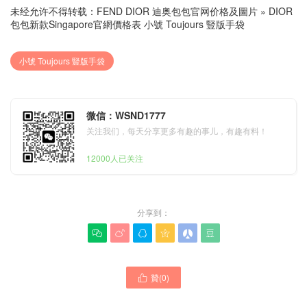
未经允许不得转载：
FEND DIOR 迪奥包包官网价格及圖片
»
DIOR
包包新款Singapore官網價格表 小號 Toujours 豎版手袋
小號 Toujours 豎版手袋
微信：WSND1777
关注我们，每天分享更多有趣的事儿，有趣有料！
12000人已关注
分享到：






贊(
0
)
DIOR包包官網新款價格一覽

DIOR女包新款Singapore官
表 小號牛皮革 Toujours豎版
網代購多少錢 小號 Toujours
手提包