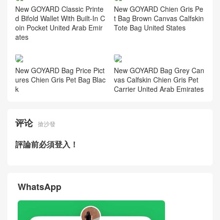
lti-color Calfskin Bifold Coin P
alfskin Singapore
urse USA
New GOYARD Wallet Card H
2026 New GOYARD Bifold W
older Grey Printed Calfskin B
allet Card Holder Brown Print
ifold Coin Purse Canada
Calfskin Coin Pocket Dubai
New GOYARD Classic Printe
New GOYARD Chien Gris Pe
d Bifold Wallet With Built-In C
t Bag Brown Canvas Calfskin
oin Pocket United Arab Emir
Tote Bag United States
ates
New GOYARD Bag Price Pict
New GOYARD Bag Grey Can
ures Chien Gris Pet Bag Blac
vas Calfskin Chien Gris Pet
k
Carrier United Arab Emirates
评论
搶沙發