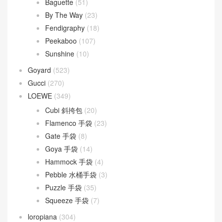
Dior Groove
(1)
Dior Saddle
(1)
DIOR TOUJOURS
(30)
Lady D-Joy
(26)
Lady Dior
(37)
Fendi
(582)
Baguette
(51)
By The Way
(23)
Fendigraphy
(18)
Peekaboo
(107)
Sunshine
(10)
Goyard
(523)
Gucci
(270)
LOEWE
(349)
Cubi 斜挎包
(20)
Flamenco 手袋
(23)