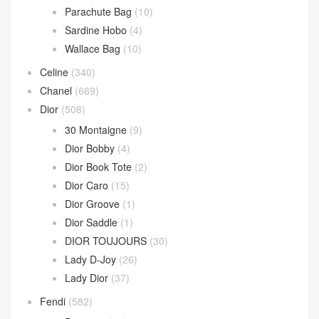
文章類目
BV
(594)
Andiamo
(30)
Andiamo 手拿包
(2)
Hop 斜挎包
(4)
Jodie 手提包
(17)
Loop 斜挎包
(4)
Parachute Bag
(10)
Sardine Hobo
(4)
Wallace Bag
(10)
Celine
(340)
Chanel
(669)
Dior
(508)
30 Montaigne
(9)
Dior Bobby
(4)
Dior Book Tote
(2)
Dior Caro
(15)