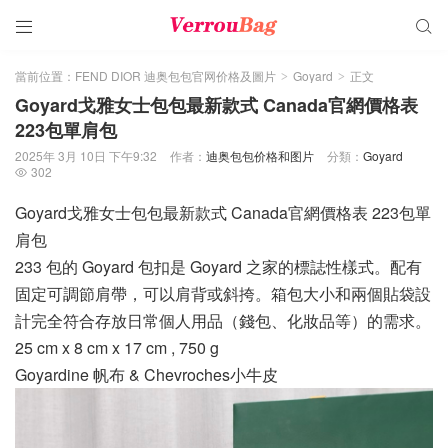


當前位置：
FEND DIOR 迪奥包包官网价格及圖片
Goyard
正文
>
>
Goyard戈雅女士包包最新款式 Canada官網價格表
223包單肩包
2025年 3月 10日 下午9:32
作者：
迪奥包包价格和图片
分類：
Goyard
302

Goyard戈雅女士包包最新款式 Canada官網價格表 223包單
肩包
233 包的 Goyard 包扣是 Goyard 之家的標誌性樣式。配有
固定可調節肩帶，可以肩背或斜挎。箱包大小和兩個貼袋設
計完全符合存放日常個人用品（錢包、化妝品等）的需求。
25 cm x 8 cm x 17 cm , 750 g
Goyardine 帆布 & Chevroches小牛皮