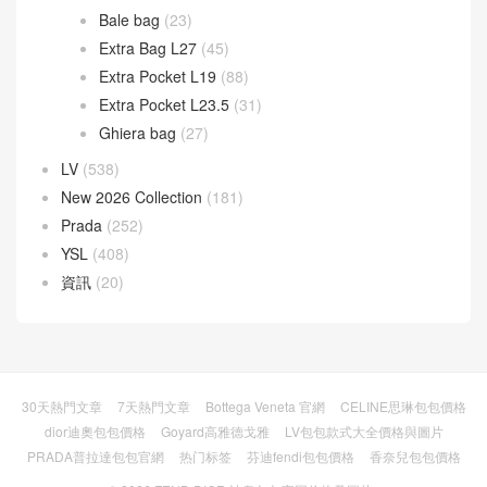
Gate 手袋
(8)
Goya 手袋
(14)
Hammock 手袋
(4)
Pebble 水桶手袋
(3)
Puzzle 手袋
(35)
Squeeze 手袋
(7)
loropiana
(304)
Bale bag
(23)
Extra Bag L27
(45)
Extra Pocket L19
(88)
Extra Pocket L23.5
(31)
Ghiera bag
(27)
LV
(538)
New 2026 Collection
(181)
Prada
(252)
YSL
(408)
資訊
(20)