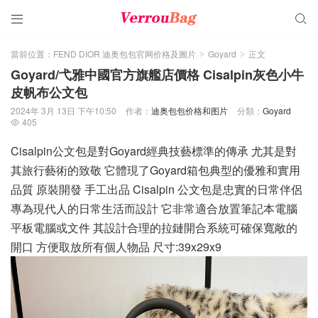


當前位置：
FEND DIOR 迪奥包包官网价格及圖片
Goyard
正文
>
>
Goyard/弋雅中國官方旗艦店價格 Cisalpin灰色小牛
皮帆布公文包
2024年 3月 13日 下午10:50
作者：
迪奥包包价格和图片
分類：
Goyard
405

Cisalpin公文包是對Goyard經典技藝標準的傳承 尤其是對
其旅行藝術的致敬 它體現了Goyard箱包典型的優雅和實用
品質 原裝開發 手工出品 Cisalpin 公文包是忠實的日常伴侶
專為現代人的日常生活而設計 它非常適合放置筆記本電腦
平板電腦或文件 其設計合理的拉鏈開合系統可確保寬敞的
開口 方便取放所有個人物品 尺寸:39x29x9