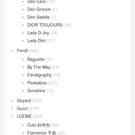
Dior Caro
(15)
Dior Groove
(1)
Dior Saddle
(1)
DIOR TOUJOURS
(30)
Lady D-Joy
(26)
Lady Dior
(37)
Fendi
(582)
Baguette
(51)
By The Way
(23)
Fendigraphy
(18)
Peekaboo
(107)
Sunshine
(10)
Goyard
(523)
Gucci
(270)
LOEWE
(349)
Cubi 斜挎包
(20)
Flamenco 手袋
(23)