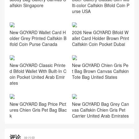
alfskin Singapore
lti-color Calfskin Bifold Coin P
urse USA
New GOYARD Wallet Card H
2026 New GOYARD Bifold W
older Grey Printed Calfskin B
allet Card Holder Brown Print
ifold Coin Purse Canada
Calfskin Coin Pocket Dubai
New GOYARD Classic Printe
New GOYARD Chien Gris Pe
d Bifold Wallet With Built-In C
t Bag Brown Canvas Calfskin
oin Pocket United Arab Emir
Tote Bag United States
ates
New GOYARD Bag Price Pict
New GOYARD Bag Grey Can
ures Chien Gris Pet Bag Blac
vas Calfskin Chien Gris Pet
k
Carrier United Arab Emirates
评论
搶沙發