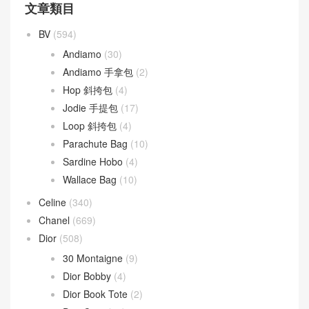
文章類目
BV
(594)
Andiamo
(30)
Andiamo 手拿包
(2)
Hop 斜挎包
(4)
Jodie 手提包
(17)
Loop 斜挎包
(4)
Parachute Bag
(10)
Sardine Hobo
(4)
Wallace Bag
(10)
Celine
(340)
Chanel
(669)
Dior
(508)
30 Montaigne
(9)
Dior Bobby
(4)
Dior Book Tote
(2)