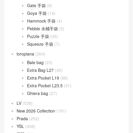
Gate 手袋
(8)
Goya 手袋
(14)
Hammock 手袋
(4)
Pebble 水桶手袋
(3)
Puzzle 手袋
(35)
Squeeze 手袋
(7)
loropiana
(304)
Bale bag
(23)
Extra Bag L27
(45)
Extra Pocket L19
(88)
Extra Pocket L23.5
(31)
Ghiera bag
(27)
LV
(538)
New 2026 Collection
(181)
Prada
(252)
YSL
(408)