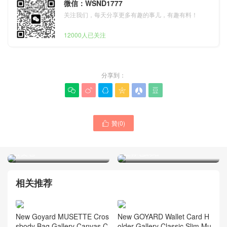
微信：WSND1777
关注我们，每天分享更多有趣的事儿，有趣有料！
12000人已关注
分享到：






贊(
0
)

Goyard 中國官方旗艦店價
Goyard/戈雅包包新加坡官
格 Cisalpin黑色小牛皮帆布
方旗艦店新款限量版Rouette
公文包
迷你包網站
相关推荐
New Goyard MUSETTE Cros
New GOYARD Wallet Card H
sbody Bag Gallery Canvas C
older Gallery Classic Slim Mu