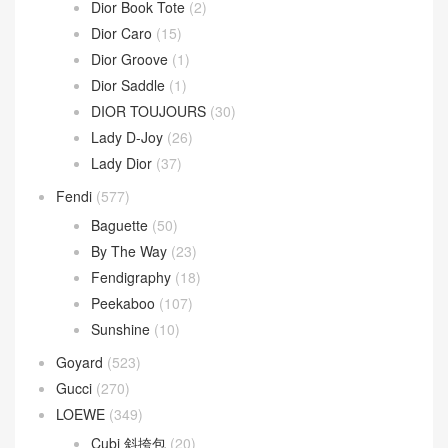
Dior Book Tote
(2)
Dior Caro
(15)
Dior Groove
(1)
Dior Saddle
(1)
DIOR TOUJOURS
(30)
Lady D-Joy
(26)
Lady Dior
(37)
Fendi
(577)
Baguette
(50)
By The Way
(23)
Fendigraphy
(18)
Peekaboo
(107)
Sunshine
(10)
Goyard
(523)
Gucci
(270)
LOEWE
(349)
Cubi 斜挎包
(20)