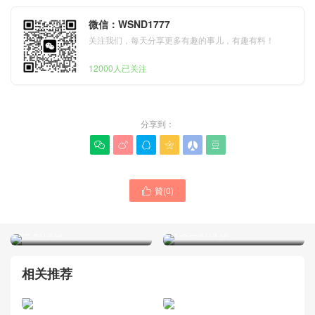
微信：WSND1777
关注我们，每天分享更多有趣的事儿，有趣有料！
12000人已关注
分享到：






LV包包怎麼分辨真假
贊(
0
)

Malaysia官網M46655
LOUIS VUITTON路易威登女
KEEPALL BANDOULIÈRE
士包 M40353 經典老花系列
35 斜挎包
lv女士斜挎包
相关推荐