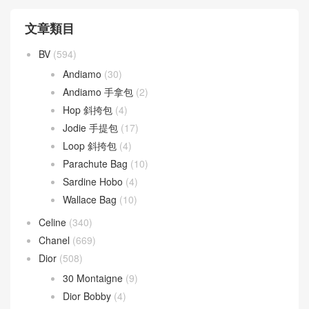
文章類目
BV
(594)
Andiamo
(30)
Andiamo 手拿包
(2)
Hop 斜挎包
(4)
Jodie 手提包
(17)
Loop 斜挎包
(4)
Parachute Bag
(10)
Sardine Hobo
(4)
Wallace Bag
(10)
Celine
(340)
Chanel
(669)
Dior
(508)
30 Montaigne
(9)
Dior Bobby
(4)