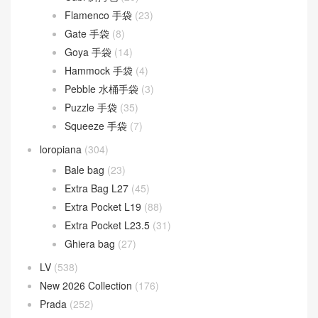
Flamenco 手袋
(23)
Gate 手袋
(8)
Goya 手袋
(14)
Hammock 手袋
(4)
Pebble 水桶手袋
(3)
Puzzle 手袋
(35)
Squeeze 手袋
(7)
loropiana
(304)
Bale bag
(23)
Extra Bag L27
(45)
Extra Pocket L19
(88)
Extra Pocket L23.5
(31)
Ghiera bag
(27)
LV
(538)
New 2026 Collection
(176)
Prada
(252)