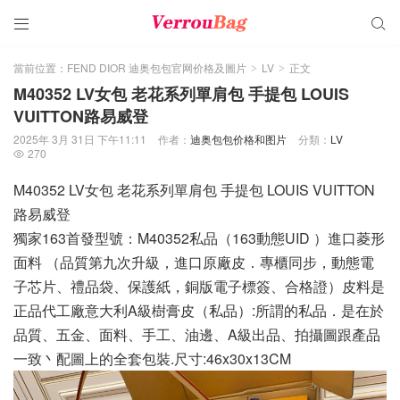


當前位置：
FEND DIOR 迪奥包包官网价格及圖片
LV
正文
>
>
M40352 LV女包 老花系列單肩包 手提包 LOUIS
VUITTON路易威登
2025年 3月 31日 下午11:11
作者：
迪奥包包价格和图片
分類：
LV
270

M40352 LV女包 老花系列單肩包 手提包 LOUIS VUITTON
路易威登
獨家163首發型號：M40352私品（163動態UID ）進口菱形
面料 （品質第九次升級，進口原廠皮．專櫃同步，動態電
子芯片、禮品袋、保護紙，銅版電子標簽、合格證）皮料是
正品代工廠意大利A級樹膏皮（私品）:所謂的私品．是在於
品質、五金、面料、手工、油邊、A級出品、拍攝圖跟產品
一致丶配圖上的全套包裝.尺寸:46x30x13CM