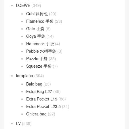
LOEWE
(349)
Cubi 斜挎包
(20)
Flamenco 手袋
(23)
Gate 手袋
(8)
Goya 手袋
(14)
Hammock 手袋
(4)
Pebble 水桶手袋
(3)
Puzzle 手袋
(35)
Squeeze 手袋
(7)
loropiana
(304)
Bale bag
(23)
Extra Bag L27
(45)
Extra Pocket L19
(88)
Extra Pocket L23.5
(31)
Ghiera bag
(27)
LV
(538)