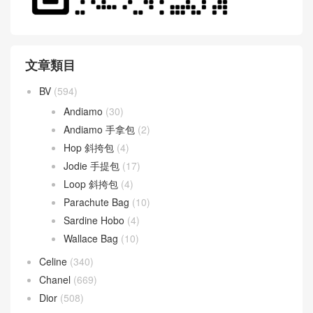
文章類目
BV
(594)
Andiamo
(30)
Andiamo 手拿包
(2)
Hop 斜挎包
(4)
Jodie 手提包
(17)
Loop 斜挎包
(4)
Parachute Bag
(10)
Sardine Hobo
(4)
Wallace Bag
(10)
Celine
(340)
Chanel
(669)
Dior
(508)