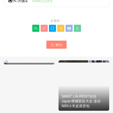
12000人已关注
分享到：






贊(
0
)

SAINT LAURENT聖羅蘭女
士手袋中文網站入口 經典
Le 37手袋 黑色
SAINT LAURENT包包
Japan專櫃新款大全 迷你
NIKI小羊皮肩背包