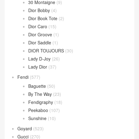
30 Montaigne
(9)
Dior Bobby
(4)
Dior Book Tote
(2)
Dior Caro
(15)
Dior Groove
(1)
Dior Saddle
(1)
DIOR TOUJOURS
(30)
Lady D-Joy
(26)
Lady Dior
(37)
Fendi
(577)
Baguette
(50)
By The Way
(23)
Fendigraphy
(18)
Peekaboo
(107)
Sunshine
(10)
Goyard
(523)
Gucci
(270)