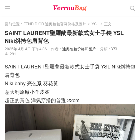


當前位置：
FEND DIOR 迪奥包包官网价格及圖片
YSL
正文
>
>
SAINT LAURENT聖羅蘭最新款式女士手袋 YSL
Niki斜挎包肩背包
2025年 4月 4日 下午4:36
作者：
迪奥包包价格和图片
分類：
YSL
291

SAINT LAURENT聖羅蘭最新款式女士手袋 YSL Niki斜挎包
肩背包
Niki baby 亮色系 葵花黃
意大利原廠小羊皮💯
超正的黃色 洋氣穿搭的首選 22cm