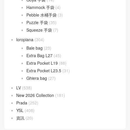
Hammock 手袋
(4)
Pebble 水桶手袋
(3)
Puzzle 手袋
(35)
Squeeze 手袋
(7)
loropiana
(304)
Bale bag
(23)
Extra Bag L27
(45)
Extra Pocket L19
(88)
Extra Pocket L23.5
(31)
Ghiera bag
(27)
LV
(538)
New 2026 Collection
(181)
Prada
(252)
YSL
(408)
資訊
(20)