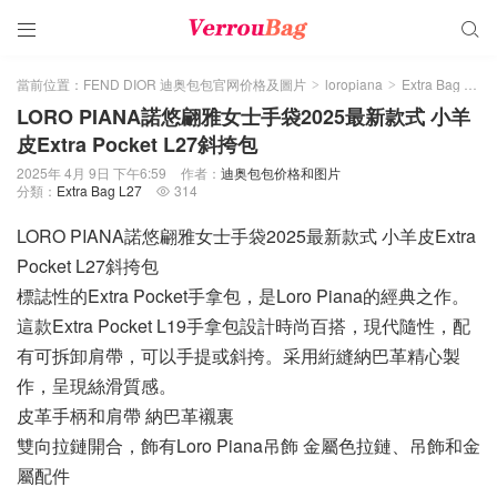


當前位置：
FEND DIOR 迪奥包包官网价格及圖片
loropiana
Extra Bag L27
>
>
LORO PIANA諾悠翩雅女士手袋2025最新款式 小羊
皮Extra Pocket L27斜挎包
2025年 4月 9日 下午6:59
作者：
迪奥包包价格和图片
分類：
Extra Bag L27
314

LORO PIANA諾悠翩雅女士手袋2025最新款式 小羊皮Extra
Pocket L27斜挎包
標誌性的Extra Pocket手拿包，是Loro Piana的經典之作。
這款Extra Pocket L19手拿包設計時尚百搭，現代隨性，配
有可拆卸肩帶，可以手提或斜挎。采用絎縫納巴革精心製
作，呈現絲滑質感。
皮革手柄和肩帶 納巴革襯裏
雙向拉鏈開合，飾有Loro Piana吊飾 金屬色拉鏈、吊飾和金
屬配件