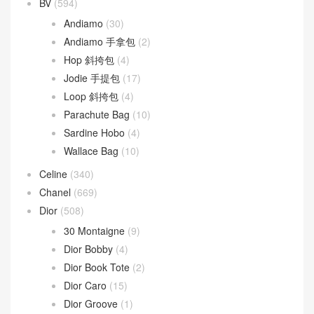
BV
(594)
Andiamo
(30)
Andiamo 手拿包
(2)
Hop 斜挎包
(4)
Jodie 手提包
(17)
Loop 斜挎包
(4)
Parachute Bag
(10)
Sardine Hobo
(4)
Wallace Bag
(10)
Celine
(340)
Chanel
(669)
Dior
(508)
30 Montaigne
(9)
Dior Bobby
(4)
Dior Book Tote
(2)
Dior Caro
(15)
Dior Groove
(1)