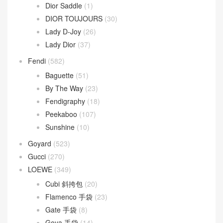
Dior Saddle
(1)
DIOR TOUJOURS
(30)
Lady D-Joy
(26)
Lady Dior
(37)
Fendi
(582)
Baguette
(51)
By The Way
(23)
Fendigraphy
(18)
Peekaboo
(107)
Sunshine
(10)
Goyard
(523)
Gucci
(270)
LOEWE
(349)
Cubi 斜挎包
(20)
Flamenco 手袋
(23)
Gate 手袋
(8)
Goya 手袋
(14)