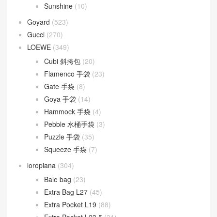
Lady D-Joy
(26)
Lady Dior
(37)
Fendi
(577)
Baguette
(50)
By The Way
(23)
Fendigraphy
(18)
Peekaboo
(107)
Sunshine
(10)
Goyard
(523)
Gucci
(270)
LOEWE
(349)
Cubi 斜挎包
(20)
Flamenco 手袋
(23)
Gate 手袋
(8)
Goya 手袋
(14)
Hammock 手袋
(4)
Pebble 水桶手袋
(3)