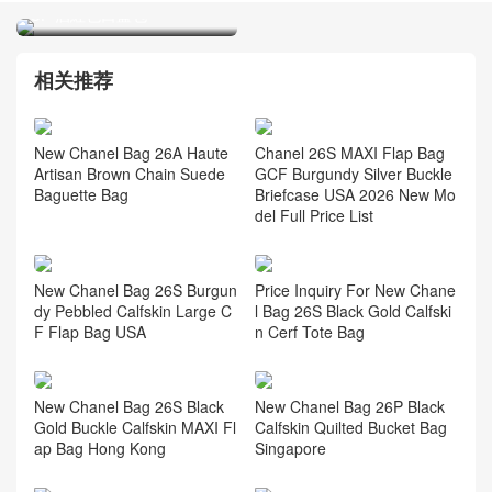
CF 酒紅色口蓋包
CHANEL香奈兒Classic Flap
經典款包包官方官網 mini淺
灰色小羊皮口蓋包
相关推荐
New Chanel Bag 26A Haute
Chanel 26S MAXI Flap Bag
Artisan Brown Chain Suede
GCF Burgundy Silver Buckle
Baguette Bag
Briefcase USA 2026 New Mo
del Full Price List