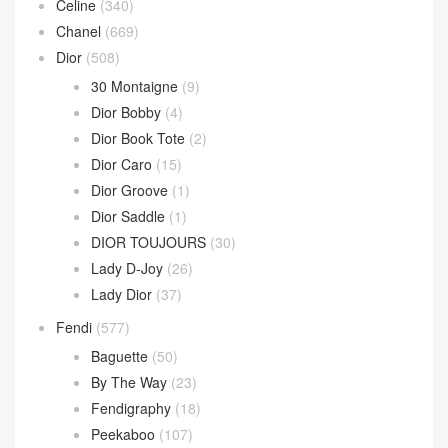
Andiamo 手拿包
(2)
Hop 斜挎包
(4)
Jodie 手提包
(17)
Loop 斜挎包
(4)
Parachute Bag
(10)
Sardine Hobo
(4)
Wallace Bag
(10)
Celine
(340)
Chanel
(669)
Dior
(508)
30 Montaigne
(9)
Dior Bobby
(4)
Dior Book Tote
(2)
Dior Caro
(15)
Dior Groove
(1)
Dior Saddle
(1)
DIOR TOUJOURS
(30)