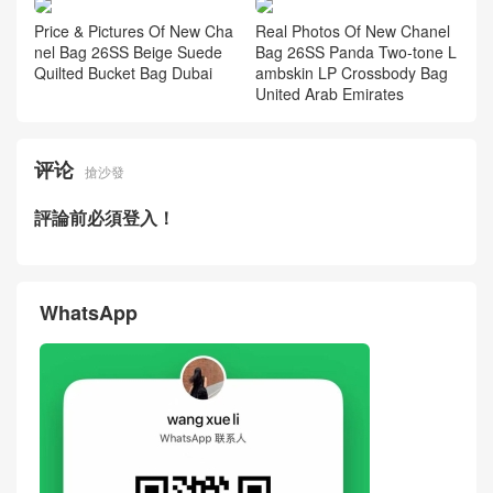
New Chanel Bag 26S Burgun
Price Inquiry For New Chane
dy Pebbled Calfskin Large C
l Bag 26S Black Gold Calfski
F Flap Bag USA
n Cerf Tote Bag
New Chanel Bag 26S Black
New Chanel Bag 26P Black
Gold Buckle Calfskin MAXI Fl
Calfskin Quilted Bucket Bag
ap Bag Hong Kong
Singapore
Price & Pictures Of New Cha
Real Photos Of New Chanel
nel Bag 26SS Beige Suede
Bag 26SS Panda Two-tone L
Quilted Bucket Bag Dubai
ambskin LP Crossbody Bag
United Arab Emirates
评论
搶沙發
評論前必須登入！