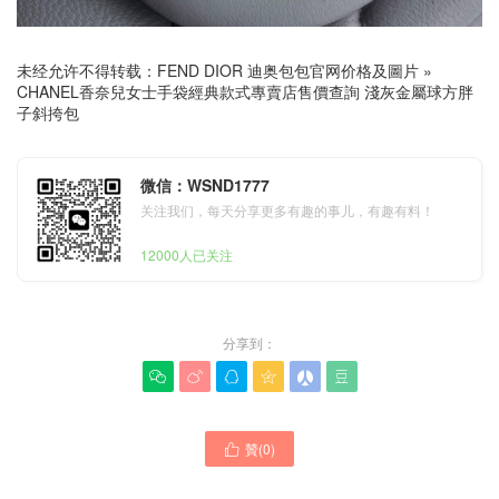
未经允许不得转载：
FEND DIOR 迪奥包包官网价格及圖片
»
CHANEL香奈兒女士手袋經典款式專賣店售價查詢 淺灰金屬球方胖
子斜挎包
微信：WSND1777
关注我们，每天分享更多有趣的事儿，有趣有料！
12000人已关注
分享到：






贊(
0
)

CHANEL香奈兒女士手袋經
典款式官網 24k 金球 mini