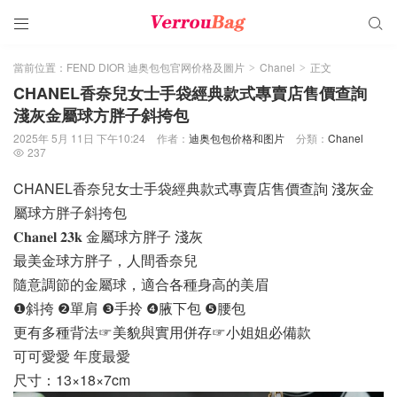


當前位置：
FEND DIOR 迪奥包包官网价格及圖片
Chanel
正文
>
>
CHANEL香奈兒女士手袋經典款式專賣店售價查詢
淺灰金屬球方胖子斜挎包
2025年 5月 11日 下午10:24
作者：
迪奥包包价格和图片
分類：
Chanel
237

CHANEL香奈兒女士手袋經典款式專賣店售價查詢 淺灰金
屬球方胖子斜挎包
𝐂𝐡𝐚𝐧𝐞𝐥 𝟐𝟑𝐤 金屬球方胖子 淺灰
最美金球方胖子，人間香奈兒
隨意調節的金屬球，適合各種身高的美眉
❶斜挎 ❷單肩 ❸手拎 ❹腋下包 ❺腰包
更有多種背法☞美貌與實用併存☞小姐姐必備款
可可愛愛 年度最愛
尺寸：13×18×7cm