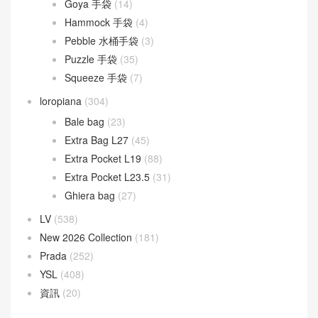
Fendi
(582)
Baguette
(51)
By The Way
(23)
Fendigraphy
(18)
Peekaboo
(107)
Sunshine
(10)
Goyard
(523)
Gucci
(270)
LOEWE
(349)
Cubi 斜挎包
(20)
Flamenco 手袋
(23)
Gate 手袋
(8)
Goya 手袋
(14)
Hammock 手袋
(4)
Pebble 水桶手袋
(3)
Puzzle 手袋
(35)
Squeeze 手袋
(7)