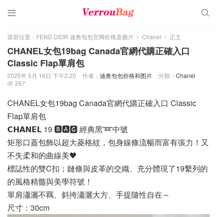


當前位置：
FEND DIOR 迪奥包包官网价格及圖片
Chanel
正文
>
>
CHANEL女包19bag Canada官網代購正確入口
Classic Flap單肩包
2025年 5月 16日 下午2:20
作者：
迪奥包包价格和图片
分類：
Chanel
267

CHANEL女包19bag Canada官網代購正確入口 Classic
Flap單肩包
𝗖𝗛𝗔𝗡𝗘𝗟 19 🅱🅰🅶 經典黑➿中號
矩形口蓋包飾以超大菱格紋，包身線條流暢而富有張力！又
不失柔和的曲線美🖤
標誌性的雙C扣；鏈條與皮革的交織、充分體現了19繫列的
的風格精髓與美學符號！
單肩瀟灑不羈、斜挎瀟灑大方、手提隨性自在～
尺寸：30cm