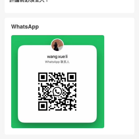
New Chanel Bag 26S Black
New Chanel Bag 26P Black
Gold Buckle Calfskin MAXI Fl
Calfskin Quilted Bucket Bag
ap Bag Hong Kong
Singapore
Price & Pictures Of New Cha
Real Photos Of New Chanel
nel Bag 26SS Beige Suede
Bag 26SS Panda Two-tone L
Quilted Bucket Bag Dubai
ambskin LP Crossbody Bag
United Arab Emirates
评论
搶沙發
評論前必須登入！
WhatsApp