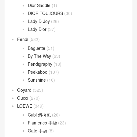
Jodie 手提包
(17)
Loop 斜挎包
(4)
Parachute Bag
(10)
Sardine Hobo
(4)
Wallace Bag
(10)
Celine
(340)
Chanel
(669)
Dior
(508)
30 Montaigne
(9)
Dior Bobby
(4)
Dior Book Tote
(2)
Dior Caro
(15)
Dior Groove
(1)
Dior Saddle
(1)
DIOR TOUJOURS
(30)
Lady D-Joy
(26)
Lady Dior
(37)