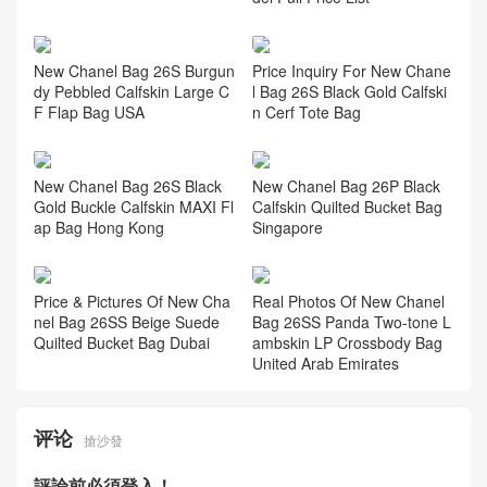
相关推荐
Chanel 26S MAXI Flap Bag
GCF Burgundy Silver Buckle
Briefcase USA 2026 New Mo
del Full Price List
New Chanel Bag 26A Haute
Artisan Brown Chain Suede
Baguette Bag
New Chanel Bag 26S Burgun
Price Inquiry For New Chane
dy Pebbled Calfskin Large C
l Bag 26S Black Gold Calfski
F Flap Bag USA
n Cerf Tote Bag