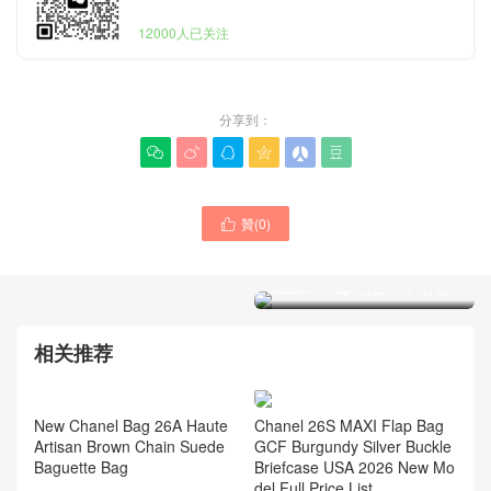
12000人已关注
分享到：






贊(
0
)

CHANEL香奈兒品牌經典女
士手袋官網價格錶 mini
Classic Flap 黑金牛手柄包
CHANEL女包19繫列
Australia官網專賣店新款
Classic Flap 大號黑色羊皮
革