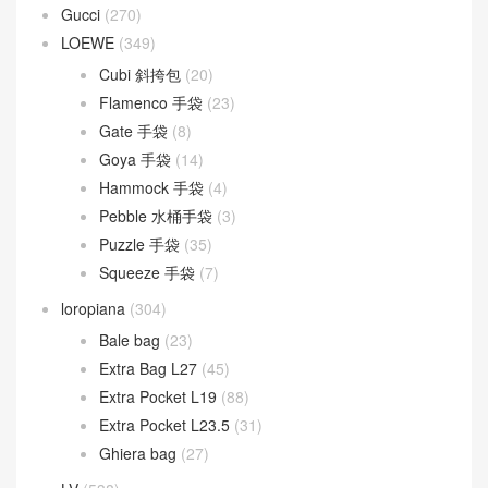
Gucci
(270)
LOEWE
(349)
Cubi 斜挎包
(20)
Flamenco 手袋
(23)
Gate 手袋
(8)
Goya 手袋
(14)
Hammock 手袋
(4)
Pebble 水桶手袋
(3)
Puzzle 手袋
(35)
Squeeze 手袋
(7)
loropiana
(304)
Bale bag
(23)
Extra Bag L27
(45)
Extra Pocket L19
(88)
Extra Pocket L23.5
(31)
Ghiera bag
(27)