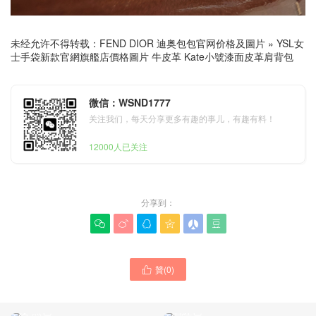
未经允许不得转载：
FEND DIOR 迪奥包包官网价格及圖片
»
YSL女
士手袋新款官網旗艦店價格圖片 牛皮革 Kate小號漆面皮革肩背包
微信：WSND1777
关注我们，每天分享更多有趣的事儿，有趣有料！
12000人已关注
分享到：






贊(
0
)

YSL包包如何鑒別真假 新款
YSL包包2025最新款專櫃大
Le 5 à 7迷妳漆皮革手提包
全 mini niki斜挎包 粒面小羊
酒紅色
皮 黑色