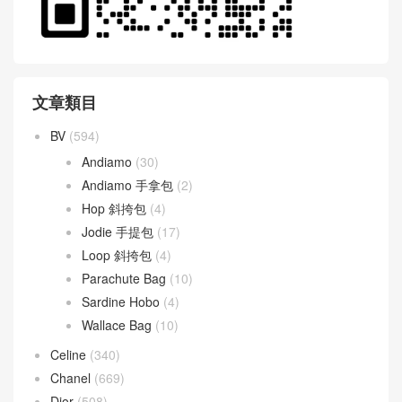
文章類目
BV
(594)
Andiamo
(30)
Andiamo 手拿包
(2)
Hop 斜挎包
(4)
Jodie 手提包
(17)
Loop 斜挎包
(4)
Parachute Bag
(10)
Sardine Hobo
(4)
Wallace Bag
(10)
Celine
(340)
Chanel
(669)
Dior
(508)