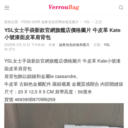


當前位置：
FEND DIOR 迪奥包包官网价格及圖片
YSL
正文
>
>
YSL女士手袋新款官網旗艦店價格圖片 牛皮革 Kate
小號漆面皮革肩背包
2025年 5月 31日 下午8:43
作者：
迪奥包包价格和图片
分類：
YSL
273

YSL女士手袋新款官網旗艦店價格圖片 牛皮革 Kate小號漆
面皮革肩背包
肩背包飾以鎖鏈和金屬le cassandre。
牛皮革 古銅色金屬配件 羅緞襯裏 金屬質感開合 內部開縫袋
尺寸：20 X 12,5 X 5 CM 肩帶高度：56厘米
貨號 469390B870W6259