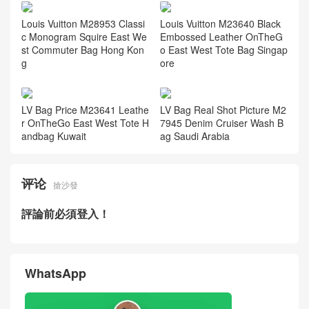
Louis Vuitton M28953 Classi
Louis Vuitton M23640 Black
c Monogram Squire East We
Embossed Leather OnTheG
st Commuter Bag Hong Kon
o East West Tote Bag Singap
g
ore
LV Bag Price M23641 Leathe
LV Bag Real Shot Picture M2
r OnTheGo East West Tote H
7945 Denim Cruiser Wash B
andbag Kuwait
ag Saudi Arabia
评论
搶沙發
評論前必須登入！
WhatsApp