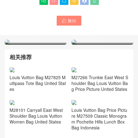






贊(
0
)
LOUIS VUITTON包包United

LV bag DAUPHINE 中號達
Arab Emirates官網旗艦店
芙妮單肩斜挎包 M44391
M11613 ENVELOPE
Monogram帆佈
POUCH 斜挎包
相关推荐
Louis Vuitton Bag M27825 M
M27266 Trunkie East West S
ultipass Tote Bag United Stat
houlder Bag Louis Vuitton Ba
es
g Price Picture United States
M28101 Carryall East West
Louis Vuitton Bag Price Pictu
Shoulder Bag Louis Vuitton
re M27509 Classic Monogra
Women Bag United States
m Pochette Hills Lunch Box
Bag Indonesia