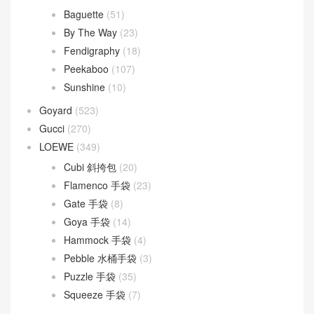
Baguette
(51)
By The Way
(23)
Fendigraphy
(18)
Peekaboo
(107)
Sunshine
(10)
Goyard
(523)
Gucci
(270)
LOEWE
(349)
Cubi 斜挎包
(20)
Flamenco 手袋
(23)
Gate 手袋
(8)
Goya 手袋
(14)
Hammock 手袋
(4)
Pebble 水桶手袋
(3)
Puzzle 手袋
(35)
Squeeze 手袋
(7)