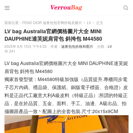


當前位置：
FEND DIOR 迪奥包包官网价格及圖片
LV
正文
>
>
LV bag Australia官網價格圖片大全 MINI
DAUPHINE達芙妮肩背包 斜挎包 M44580
2025年 6月 15日 下午4:33
作者：
迪奥包包价格和图片
分類：
LV
241

LV bag Australia官網價格圖片大全 MINI DAUPHINE達芙妮
肩背包 斜挎包 M44580
獨家首發型號：M44580特級加強版（品質提升.專櫃同步電
子芯片內碼、禮品袋、保護紙、銅版電子標簽、合格證）皮
料是正品代工廠意大利A級皮料（特級正品）:所謂的特級正
品．是在於品質、五金、面料、手工、油邊、A級出品、拍
攝圖跟產品一致丶配圖上的全套包裝.尺寸:20x15x9CM