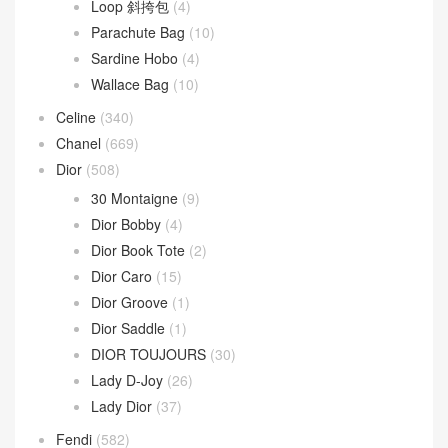
Loop 斜挎包
(4)
Parachute Bag
(10)
Sardine Hobo
(4)
Wallace Bag
(10)
Celine
(340)
Chanel
(669)
Dior
(508)
30 Montaigne
(9)
Dior Bobby
(4)
Dior Book Tote
(2)
Dior Caro
(15)
Dior Groove
(1)
Dior Saddle
(1)
DIOR TOUJOURS
(30)
Lady D-Joy
(26)
Lady Dior
(37)
Fendi
(582)