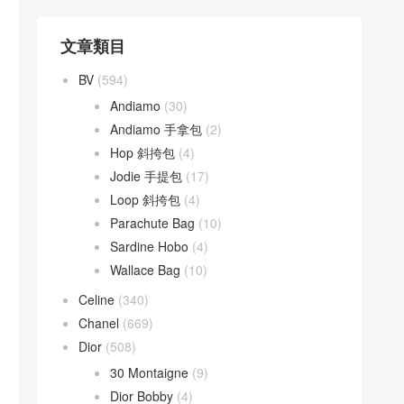
文章類目
BV
(594)
Andiamo
(30)
Andiamo 手拿包
(2)
Hop 斜挎包
(4)
Jodie 手提包
(17)
Loop 斜挎包
(4)
Parachute Bag
(10)
Sardine Hobo
(4)
Wallace Bag
(10)
Celine
(340)
Chanel
(669)
Dior
(508)
30 Montaigne
(9)
Dior Bobby
(4)