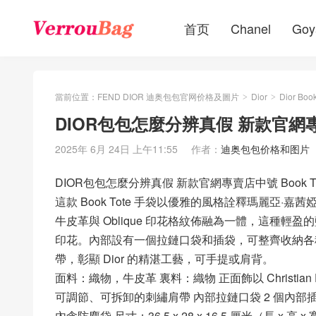
首页
Chanel
Goy
當前位置：
FEND DIOR 迪奥包包官网价格及圖片
Dior
Dior Book
>
>
DIOR包包怎麼分辨真假 新款官網專賣
2025年 6月 24日 上午11:55
作者：
迪奥包包价格和图片
DIOR包包怎麼分辨真假 新款官網專賣店中號 Book T
這款 Book Tote 手袋以優雅的風格詮釋瑪麗亞·嘉茜婭·蔻
牛皮革與 Oblique 印花格紋佈融為一體，這種輕盈
印花。內部設有一個拉鏈口袋和插袋，可整齊收納各
帶，彰顯 Dior 的精湛工藝，可手提或肩背。
面料：織物，牛皮革 裏料：織物 正面飾以 Christian Dio
可調節、可拆卸的刺繡肩帶 內部拉鏈口袋 2 個內部
內含防塵袋 尺寸：36.5 x 28 x 16.5 厘米（長 x 高 x