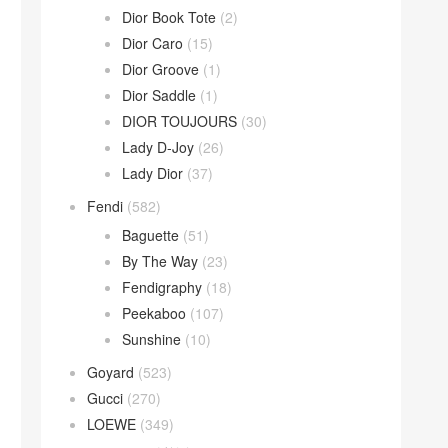
Dior Book Tote
(2)
Dior Caro
(15)
Dior Groove
(1)
Dior Saddle
(1)
DIOR TOUJOURS
(30)
Lady D-Joy
(26)
Lady Dior
(37)
Fendi
(582)
Baguette
(51)
By The Way
(23)
Fendigraphy
(18)
Peekaboo
(107)
Sunshine
(10)
Goyard
(523)
Gucci
(270)
LOEWE
(349)