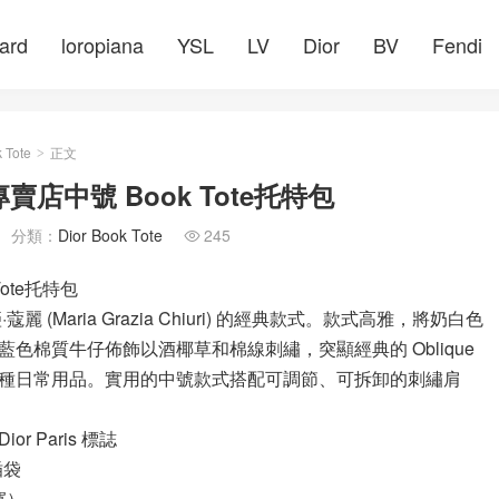
ard
loropiana
YSL
LV
Dior
BV
Fendi
 Tote
正文
>
店中號 Book Tote托特包
分類：
Dior Book Tote
245

ote托特包
麗 (Maria Grazia Chiuri) 的經典款式。款式高雅，將奶白色
的藍色棉質牛仔佈飾以酒椰草和棉線刺繡，突顯經典的 Oblique
種日常用品。實用的中號款式搭配可調節、可拆卸的刺繡肩
r Paris 標誌
插袋
 寬）