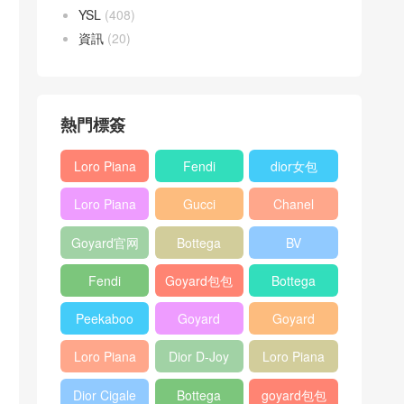
YSL
(408)
資訊
(20)
熱門標簽
Loro Piana
Fendi
dior女包
L19
Baguette
Loro Piana
Gucci
Chanel
Shoulder
bag
L19
Horsebit
25bag
Bag
Goyard官网
Bottega
BV
Crossbody
1955 bag
veneta包包
Pinacoteca
Bag
Fendi
Goyard包包
Bottega
tote bag
Peekaboo
多少钱
veneta女包
Peekaboo
Goyard
Goyard
bag
ISeeU中號
Crossbody
Shoulder
Loro Piana
Dior D-Joy
Loro Piana
手提包
Bag
Bag
L19 Clutch
mini bag
Extra
Dior Cigale
Bottega
goyard包包