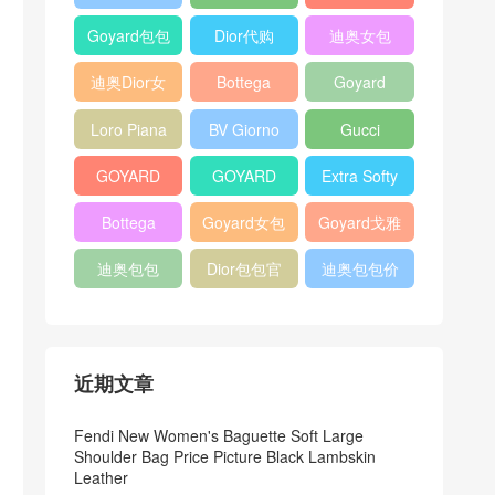
Bag
Pocket L19
Handbag
Veneta
官方旗艦店
Goyard包包
Dior代购
迪奥女包
Andiamo
价格
shoulder
迪奥Dior女
Bottega
Goyard
bag
包
veneta官网
Notebook
Loro Piana
BV Giorno
Gucci
Cover
Bucket Bag
clutch bag
horsebit
GOYARD
GOYARD
Extra Softy
bag
Pet Tote
Bifold Wallet
Bag L33
Bottega
Goyard女包
Goyard戈雅
Bag
Veneta
迪奥包包
Dior包包官
迪奥包包价
Woven Tote
网
格
Bag
近期文章
Fendi New Women's Baguette Soft Large
Shoulder Bag Price Picture Black Lambskin
Leather