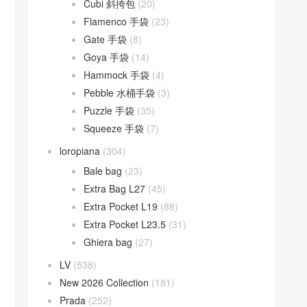
Cubi 斜挎包
(20)
Flamenco 手袋
(23)
Gate 手袋
(8)
Goya 手袋
(14)
Hammock 手袋
(4)
Pebble 水桶手袋
(3)
Puzzle 手袋
(35)
Squeeze 手袋
(7)
loropiana
(304)
Bale bag
(23)
Extra Bag L27
(45)
Extra Pocket L19
(88)
Extra Pocket L23.5
(31)
Ghiera bag
(27)
LV
(538)
New 2026 Collection
(181)
Prada
(252)