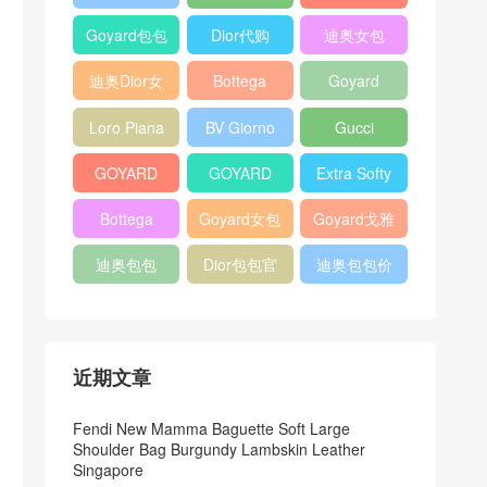
Bag
Pocket L19
Handbag
Veneta
官方旗艦店
Goyard包包
Dior代购
迪奥女包
Andiamo
价格
shoulder
迪奥Dior女
Bottega
Goyard
bag
包
veneta官网
Notebook
Loro Piana
BV Giorno
Gucci
Cover
Bucket Bag
clutch bag
horsebit
GOYARD
GOYARD
Extra Softy
bag
Pet Tote
Bifold Wallet
Bag L33
Bottega
Goyard女包
Goyard戈雅
Bag
Veneta
迪奥包包
Dior包包官
迪奥包包价
Woven Tote
网
格
Bag
近期文章
Fendi New Mamma Baguette Soft Large
Shoulder Bag Burgundy Lambskin Leather
Singapore