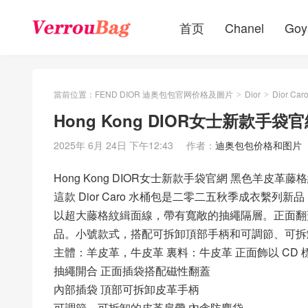
首页
Chanel
Goy
當前位置：
FEND DIOR 迪奥包包官网价格及圖片
Dior
Dior Car
>
>
Hong Kong DIOR女士新款手
2025年 6月 24日 下午12:43
作者：
迪奥包包价格和图片
Hong Kong DIOR女士新款手袋官網 黑色羊皮革藤
這款 Dior Caro 水桶包是二零二五秋季成衣
以超大藤格紋緝面線，帶有寬敞的抽繩隔層。正面翻蓋
品。小號款式，搭配可拆卸頂部手柄和可調節、可拆
主體：羊皮革，牛皮革 裏料：牛皮革 正面飾以 CD 
抽繩開合 正面插袋搭配磁性翻蓋
內部插袋 頂部可拆卸皮革手柄
可調節、可拆卸的皮革肩帶 內含防塵袋