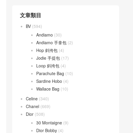
文章類目
BV
(594)
Andiamo
(30)
Andiamo 手拿包
(2)
Hop 斜挎包
(4)
Jodie 手提包
(17)
Loop 斜挎包
(4)
Parachute Bag
(10)
Sardine Hobo
(4)
Wallace Bag
(10)
Celine
(340)
Chanel
(669)
Dior
(508)
30 Montaigne
(9)
Dior Bobby
(4)