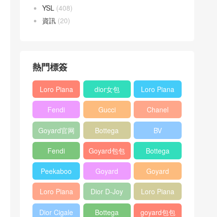
YSL
(408)
資訊
(20)
熱門標簽
Loro Piana
dior女包
Loro Piana
L19
L19
Fendi
Gucci
Chanel
Shoulder
Crossbody
Baguette
Horsebit
25bag
Bag
Bag
Goyard官网
Bottega
BV
bag
1955 bag
veneta包包
Pinacoteca
Fendi
Goyard包包
Bottega
tote bag
Peekaboo
多少钱
veneta女包
Peekaboo
Goyard
Goyard
bag
ISeeU中號
Crossbody
Shoulder
Loro Piana
Dior D-Joy
Loro Piana
手提包
Bag
Bag
L19 Clutch
mini bag
Extra
Dior Cigale
Bottega
goyard包包