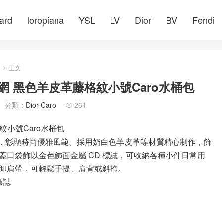
ard
loropiana
YSL
LV
Dior
BV
Fendi
o
正文
>
袋官網 黑色羊皮革藤格紋小號Caro水桶包
分類：
Dior Caro
261

格紋小號Caro水桶包
繫列新品，彰顯時尚優雅風範。採用奶白色羊皮革等材質精心制作，飾
口袋飾以金色飾面金屬 CD 標誌，可收納各種小件日常用
卸肩帶，可輕鬆手提、肩背或斜挎。
標誌