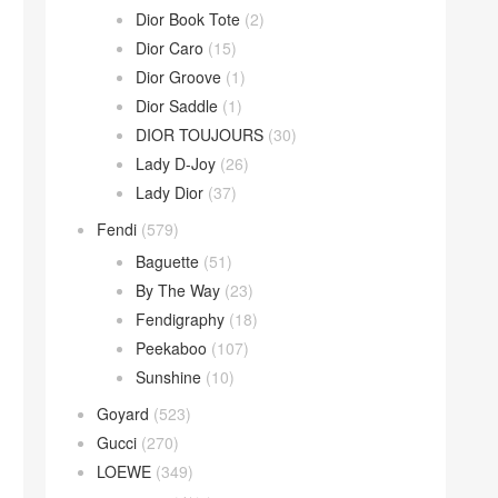
Dior Book Tote
(2)
Dior Caro
(15)
Dior Groove
(1)
Dior Saddle
(1)
DIOR TOUJOURS
(30)
Lady D-Joy
(26)
Lady Dior
(37)
Fendi
(579)
Baguette
(51)
By The Way
(23)
Fendigraphy
(18)
Peekaboo
(107)
Sunshine
(10)
Goyard
(523)
Gucci
(270)
LOEWE
(349)