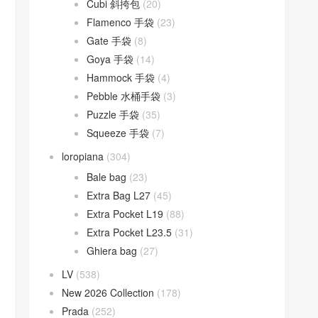
Cubi 斜挎包
(20)
Flamenco 手袋
(23)
Gate 手袋
(8)
Goya 手袋
(14)
Hammock 手袋
(4)
Pebble 水桶手袋
(3)
Puzzle 手袋
(35)
Squeeze 手袋
(7)
loropiana
(304)
Bale bag
(23)
Extra Bag L27
(45)
Extra Pocket L19
(88)
Extra Pocket L23.5
(31)
Ghiera bag
(27)
LV
(538)
New 2026 Collection
(178)
Prada
(252)