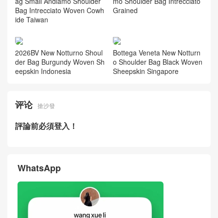
Bottega Veneta New Men's B
Bottega Veneta Small Andia
ag Small Andiamo Shoulder
mo Shoulder Bag Intrecciato
Bag Intrecciato Woven Cowh
Grained
ide Taiwan
2026BV New Notturno Shoul
Bottega Veneta New Notturn
der Bag Burgundy Woven Sh
o Shoulder Bag Black Woven
eepskin Indonesia
Sheepskin Singapore
评论
搶沙發
評論前必須登入！
WhatsApp