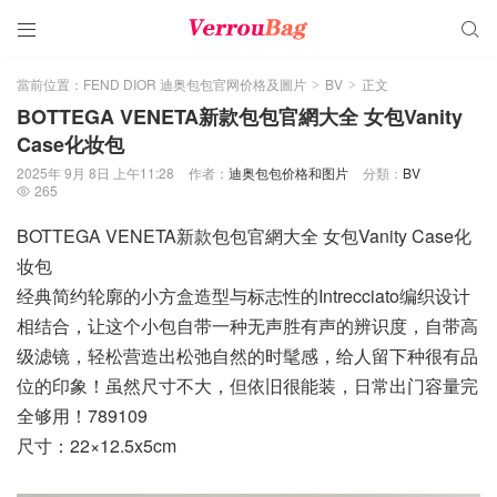


當前位置：
FEND DIOR 迪奥包包官网价格及圖片
BV
正文
>
>
BOTTEGA VENETA新款包包官網大全 女包Vanity
Case化妆包
2025年 9月 8日 上午11:28
作者：
迪奥包包价格和图片
分類：
BV
265

BOTTEGA VENETA新款包包官網大全 女包Vanity Case化
妆包
经典简约轮廓的小方盒造型与标志性的Intrecciato编织设计
相结合，让这个小包自带一种无声胜有声的辨识度，自带高
级滤镜，轻松营造出松弛自然的时髦感，给人留下种很有品
位的印象！虽然尺寸不大，但依旧很能装，日常出门容量完
全够用！789109
尺寸：22×12.5x5cm