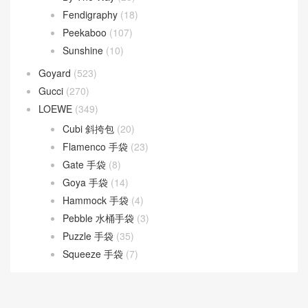
By The Way
(23)
Fendigraphy
(18)
Peekaboo
(107)
Sunshine
(10)
Goyard
(523)
Gucci
(270)
LOEWE
(349)
Cubi 斜挎包
(20)
Flamenco 手袋
(23)
Gate 手袋
(8)
Goya 手袋
(14)
Hammock 手袋
(4)
Pebble 水桶手袋
(3)
Puzzle 手袋
(35)
Squeeze 手袋
(7)
loropiana
(304)