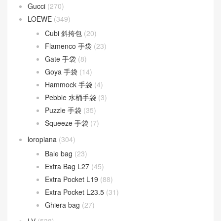
Fendi
(582)
Baguette
(51)
By The Way
(23)
Fendigraphy
(18)
Peekaboo
(107)
Sunshine
(10)
Goyard
(523)
Gucci
(270)
LOEWE
(349)
Cubi 斜挎包
(20)
Flamenco 手袋
(23)
Gate 手袋
(8)
Goya 手袋
(14)
Hammock 手袋
(4)
Pebble 水桶手袋
(3)
Puzzle 手袋
(35)
Squeeze 手袋
(7)