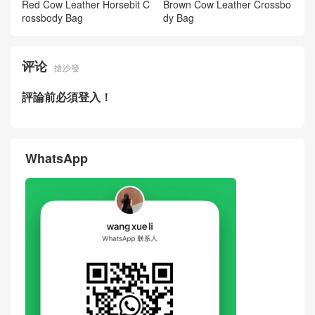
What Grade Are Gucci Bags
Gucci Horsebit 1955 Medium
Horsebit Baguette GG Mono
GG Monogram Canvas Shou
gram Crossbody Bag
lder Crossbody Bag Australia
New Gucci Women Bag 602
How To Spot Real Vs Fake G
204 Horsebit 1955 Medium
ucci Horsebit 1955 Medium
Red Cow Leather Horsebit C
Brown Cow Leather Crossbo
rossbody Bag
dy Bag
评论
搶沙發
評論前必須登入！
WhatsApp