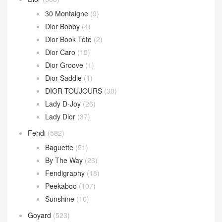
Loop 斜挎包
(4)
Parachute Bag
(10)
Sardine Hobo
(4)
Wallace Bag
(10)
Celine
(340)
Chanel
(669)
Dior
(508)
30 Montaigne
(9)
Dior Bobby
(4)
Dior Book Tote
(2)
Dior Caro
(15)
Dior Groove
(1)
Dior Saddle
(1)
DIOR TOUJOURS
(30)
Lady D-Joy
(26)
Lady Dior
(37)