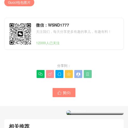
GuccI包包图片
微信：WSND1777
关注我们，每天分享更多有趣的事儿，有趣有料！
12000人已关注
分享到：






贊(
0
)

GuccI女士包包 西班牙官網
價格查詢 Horsebit 1955棕
色馬鞍包