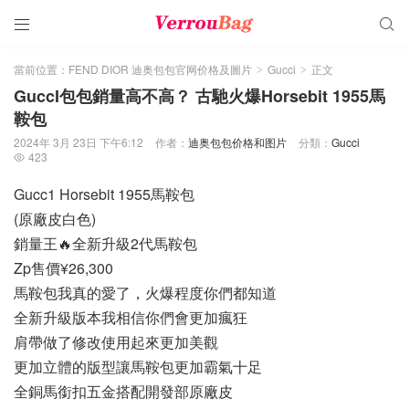


當前位置：
FEND DIOR 迪奥包包官网价格及圖片
Gucci
正文
>
>
GuccI包包銷量高不高？ 古馳火爆Horsebit 1955馬
鞍包
2024年 3月 23日 下午6:12
作者：
迪奥包包价格和图片
分類：
Gucci
423

Gucc1 Horsebit 1955馬鞍包
(原廠皮白色)
銷量王🔥全新升級2代馬鞍包
Zp售價¥26,300
馬鞍包我真的愛了，火爆程度你們都知道
全新升級版本我相信你們會更加瘋狂
肩帶做了修改使用起來更加美觀
更加立體的版型讓馬鞍包更加霸氣十足
全銅馬銜扣五金搭配開發部原廠皮