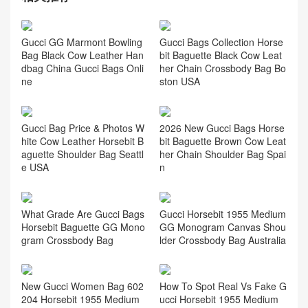
GuccI的包圖片 GuccI
Horsebit 1955黑色馬鞍包
最新升級版
相关推荐
Gucci GG Marmont Bowling
Gucci Bags Collection Horse
Bag Black Cow Leather Han
bit Baguette Black Cow Leat
dbag China Gucci Bags Onli
her Chain Crossbody Bag Bo
ne
ston USA
Gucci Bag Price & Photos W
2026 New Gucci Bags Horse
hite Cow Leather Horsebit B
bit Baguette Brown Cow Leat
aguette Shoulder Bag Seattl
her Chain Shoulder Bag Spai
e USA
n