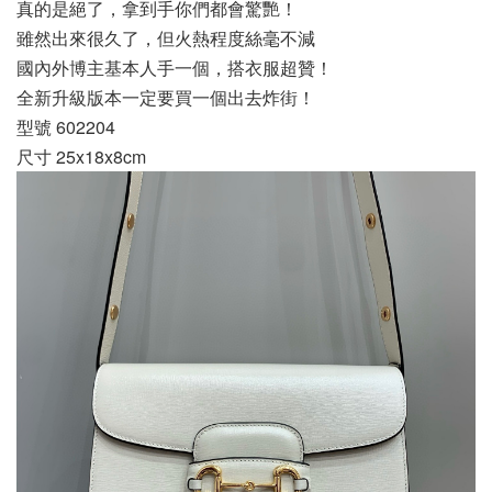
真的是絕了，拿到手你們都會驚艷！
雖然出來很久了，但火熱程度絲毫不減
國內外博主基本人手一個，搭衣服超贊！
全新升級版本一定要買一個出去炸街！
型號 602204
尺寸 25x18x8cm