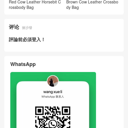
Red Cow Leather Horsebit C
Brown Cow Leather Crossbo
rossbody Bag
dy Bag
评论
搶沙發
評論前必須登入！
WhatsApp