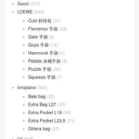
Gucci
(270)
LOEWE
(349)
Cubi 斜挎包
(20)
Flamenco 手袋
(23)
Gate 手袋
(8)
Goya 手袋
(14)
Hammock 手袋
(4)
Pebble 水桶手袋
(3)
Puzzle 手袋
(35)
Squeeze 手袋
(7)
loropiana
(304)
Bale bag
(23)
Extra Bag L27
(45)
Extra Pocket L19
(88)
Extra Pocket L23.5
(31)
Ghiera bag
(27)
LV
(538)