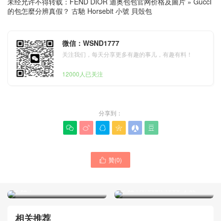
未经允许不得转载：
FEND DIOR 迪奥包包官网价格及圖片
»
GuccI
的包怎麼分辨真假？ 古馳 Horsebit 小號 貝殼包
微信：WSND1777
关注我们，每天分享更多有趣的事儿，有趣有料！
12000人已关注
分享到：






贊(
0
)

Gucc1 Horsebit 迷你貝殼包
加拿大官方網站代購價格多
古馳包包 網站專賣店價格多
少錢？
少錢 Horsebit 1955 手袋
相关推荐