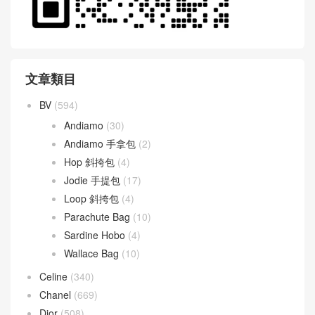
文章類目
BV
(594)
Andiamo
(30)
Andiamo 手拿包
(2)
Hop 斜挎包
(4)
Jodie 手提包
(17)
Loop 斜挎包
(4)
Parachute Bag
(10)
Sardine Hobo
(4)
Wallace Bag
(10)
Celine
(340)
Chanel
(669)
Dior
(508)