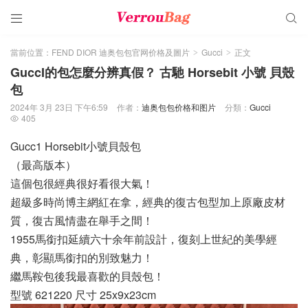


當前位置：
FEND DIOR 迪奥包包官网价格及圖片
Gucci
正文
>
>
GuccI的包怎麼分辨真假？ 古馳 Horsebit 小號 貝殼
包
2024年 3月 23日 下午6:59
作者：
迪奥包包价格和图片
分類：
Gucci
405

Gucc1 Horsebit小號貝殼包
（最高版本）
這個包很經典很好看很大氣！
超級多時尚博主網紅在拿，經典的復古包型加上原廠皮材
質，復古風情盡在舉手之間！
1955馬銜扣延續六十余年前設計，復刻上世紀的美學經
典，彰顯馬銜扣的別致魅力！
繼馬鞍包後我最喜歡的貝殼包！
型號 621220 尺寸 25x9x23cm