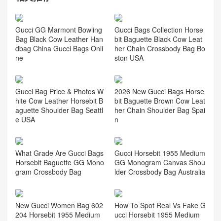
Gucci GG Marmont Bowling
Gucci Bags Collection Horse
Bag Black Cow Leather Han
bit Baguette Black Cow Leat
dbag China Gucci Bags Onli
her Chain Crossbody Bag Bo
ne
ston USA
Gucci Bag Price & Photos W
2026 New Gucci Bags Horse
hite Cow Leather Horsebit B
bit Baguette Brown Cow Leat
aguette Shoulder Bag Seattl
her Chain Shoulder Bag Spai
e USA
n
What Grade Are Gucci Bags
Gucci Horsebit 1955 Medium
Horsebit Baguette GG Mono
GG Monogram Canvas Shou
gram Crossbody Bag
lder Crossbody Bag Australia
New Gucci Women Bag 602
How To Spot Real Vs Fake G
204 Horsebit 1955 Medium
ucci Horsebit 1955 Medium