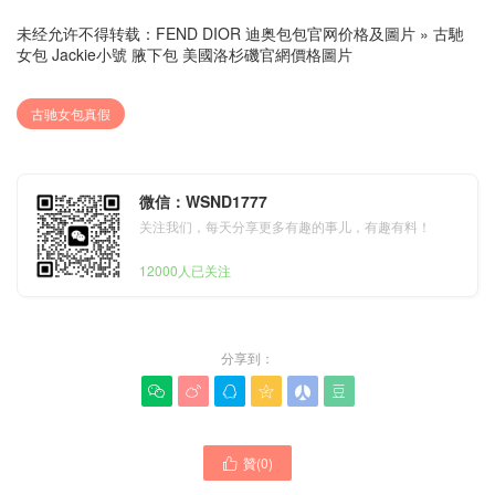
未经允许不得转载：
FEND DIOR 迪奥包包官网价格及圖片
»
古馳
女包 Jackie小號 腋下包 美國洛杉磯官網價格圖片
古驰女包真假
微信：WSND1777
关注我们，每天分享更多有趣的事儿，有趣有料！
12000人已关注
分享到：






贊(
0
)
古馳女包 Retro 經典款式雙

肩包 火爆正品GuccI包購買