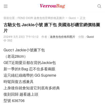


當前位置：
FEND DIOR 迪奥包包官网价格及圖片
Gucci
正文
>
>
古馳女包 Jackie小號 腋下包 美國洛杉磯官網價格圖
片
2024年 3月 23日 下午10:12
作者：
迪奥包包价格和图片
分類：
Gucci
392

Gucc1 Jackie小號腋下包
（老花28cm）
GET近期愛豆都在背的Jackie包
新一季的It Bag 忍不住多看兩眼
這只綠紅綠織帶的 GG Supreme
時髦與復古感兼具
上身後你就會知道它到底有多經典
復刻回歸 越看越上頭
型號 636706