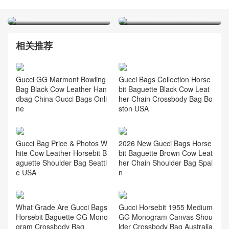
古驰女包 Jackie迷你 腋下包
網站
经典老花 官网价格多少钱
相关推荐
Gucci Bags Collection Horse
Gucci GG Marmont Bowling
bit Baguette Black Cow Leat
Bag Black Cow Leather Han
her Chain Crossbody Bag Bo
dbag China Gucci Bags Onli
ston USA
ne
Gucci Bag Price & Photos W
2026 New Gucci Bags Horse
hite Cow Leather Horsebit B
bit Baguette Brown Cow Leat
aguette Shoulder Bag Seattl
her Chain Shoulder Bag Spai
e USA
n
What Grade Are Gucci Bags
Gucci Horsebit 1955 Medium
Horsebit Baguette GG Mono
GG Monogram Canvas Shou
gram Crossbody Bag
lder Crossbody Bag Australia