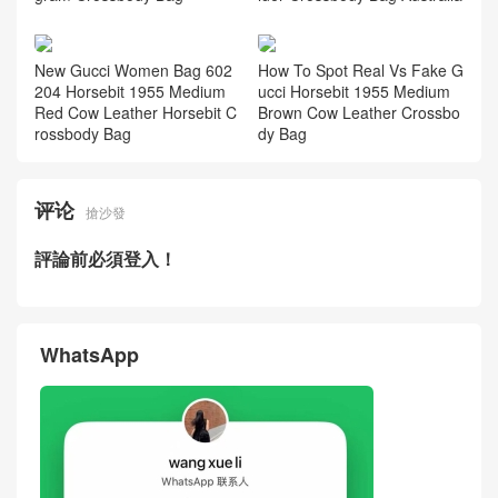
New Gucci Women Bag 602
How To Spot Real Vs Fake G
204 Horsebit 1955 Medium
ucci Horsebit 1955 Medium
Red Cow Leather Horsebit C
Brown Cow Leather Crossbo
rossbody Bag
dy Bag
评论
搶沙發
評論前必須登入！
WhatsApp