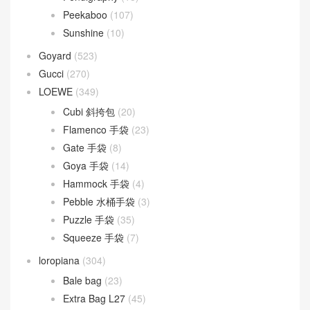
Peekaboo
(107)
Sunshine
(10)
Goyard
(523)
Gucci
(270)
LOEWE
(349)
Cubi 斜挎包
(20)
Flamenco 手袋
(23)
Gate 手袋
(8)
Goya 手袋
(14)
Hammock 手袋
(4)
Pebble 水桶手袋
(3)
Puzzle 手袋
(35)
Squeeze 手袋
(7)
loropiana
(304)
Bale bag
(23)
Extra Bag L27
(45)