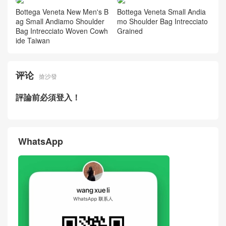
Bottega Veneta New Bag Pri
ce Picture Small Andiamo Sh
oulder Bag Woven Cowhide
Kuwait
Bottega Veneta New Men's B
Bottega Veneta Small Andia
ag Small Andiamo Shoulder
mo Shoulder Bag Intrecciato
Bag Intrecciato Woven Cowh
Grained
ide Taiwan
评论
搶沙發
評論前必須登入！
WhatsApp