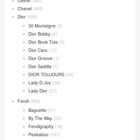
Hop 斜挎包
(4)
Jodie 手提包
(17)
Loop 斜挎包
(4)
Parachute Bag
(10)
Sardine Hobo
(4)
Wallace Bag
(10)
Celine
(340)
Chanel
(669)
Dior
(508)
30 Montaigne
(9)
Dior Bobby
(4)
Dior Book Tote
(2)
Dior Caro
(15)
Dior Groove
(1)
Dior Saddle
(1)
DIOR TOUJOURS
(30)
Lady D-Joy
(26)