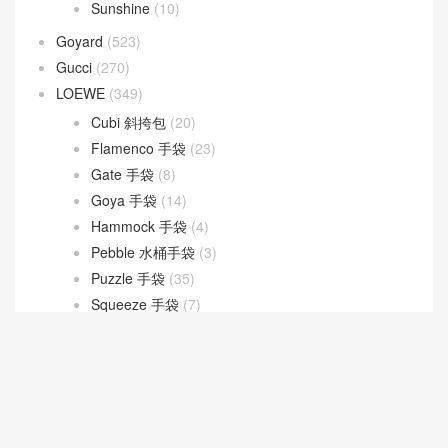
Lady Dior
(37)
Fendi
(582)
Baguette
(51)
By The Way
(23)
Fendigraphy
(18)
Peekaboo
(107)
Sunshine
(10)
Goyard
(523)
Gucci
(270)
LOEWE
(349)
Cubi 斜挎包
(20)
Flamenco 手袋
(23)
Gate 手袋
(8)
Goya 手袋
(14)
Hammock 手袋
(4)
Pebble 水桶手袋
(3)
Puzzle 手袋
(35)