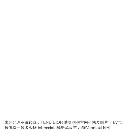
未经允许不得转载：
FEND DIOR 迪奥包包官网价格及圖片
»
BV包
包價格一般多少錢 Intrecciato編織羊皮革 小號Veneto斜挎包