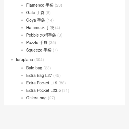
Peekaboo
(107)
Sunshine
(10)
Goyard
(523)
Gucci
(270)
LOEWE
(349)
Cubi 斜挎包
(20)
Flamenco 手袋
(23)
Gate 手袋
(8)
Goya 手袋
(14)
Hammock 手袋
(4)
Pebble 水桶手袋
(3)
Puzzle 手袋
(35)
Squeeze 手袋
(7)
loropiana
(304)
Bale bag
(23)
Extra Bag L27
(45)