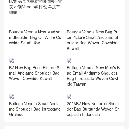
BV新品包包香港官網價格一覽
表 小號Veneto斜挎包 羊皮革
編織
Bottega Veneta New Madiso
Bottega Veneta New Bag Pri
n Shoulder Bag Off White Co
ce Picture Small Andiamo Sh
whide Saudi USA
oulder Bag Woven Cowhide
Kuwait
BV New Bag Price Picture S
Bottega Veneta New Men's B
mall Andiamo Shoulder Bag
ag Small Andiamo Shoulder
Woven Cowhide Kuwait
Bag Intrecciato Woven Cowh