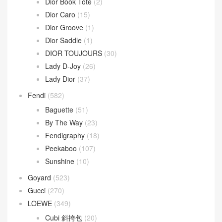
Wallace Bag
(10)
Celine
(340)
Chanel
(669)
Dior
(508)
30 Montaigne
(9)
Dior Bobby
(4)
Dior Book Tote
(2)
Dior Caro
(15)
Dior Groove
(1)
Dior Saddle
(1)
DIOR TOUJOURS
(30)
Lady D-Joy
(26)
Lady Dior
(37)
Fendi
(582)
Baguette
(51)
By The Way
(23)
Fendigraphy
(18)