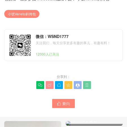
小號Veneto斜挎包
微信：WSND1777
关注我们，每天分享更多有趣的事儿，有趣有料！
12000人已关注
分享到：






贊(
0
)

BV女包新品香港專櫃代購入
口 黑色羊皮革編織迷你
Andiamo手提包