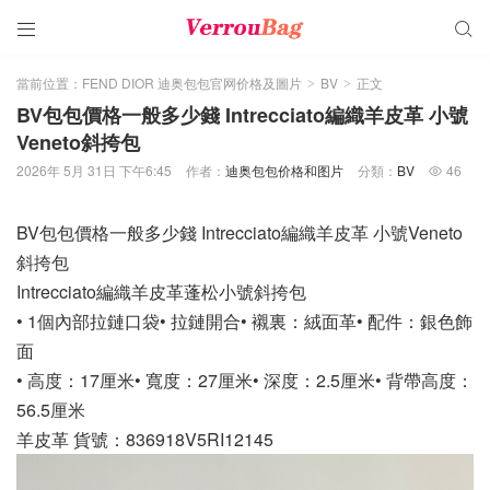


當前位置：
FEND DIOR 迪奥包包官网价格及圖片
BV
正文
>
>
BV包包價格一般多少錢 Intrecciato編織羊皮革 小號
Veneto斜挎包
2026年 5月 31日 下午6:45
作者：
迪奥包包价格和图片
分類：
BV
46

BV包包價格一般多少錢 Intrecciato編織羊皮革 小號Veneto
斜挎包
Intrecciato編織羊皮革蓬松小號斜挎包
• 1個內部拉鏈口袋• 拉鏈開合• 襯裏：絨面革• 配件：銀色飾
面
• 高度：17厘米• 寬度：27厘米• 深度：2.5厘米• 背帶高度：
56.5厘米
羊皮革 貨號：836918V5RI12145