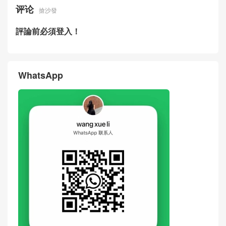
ide Taiwan
Bottega Veneta Small Andia
2026BV New Notturno Shoul
mo Shoulder Bag Intrecciato
der Bag Burgundy Woven Sh
Grained
eepskin Indonesia
评论
搶沙發
評論前必須登入！
WhatsApp