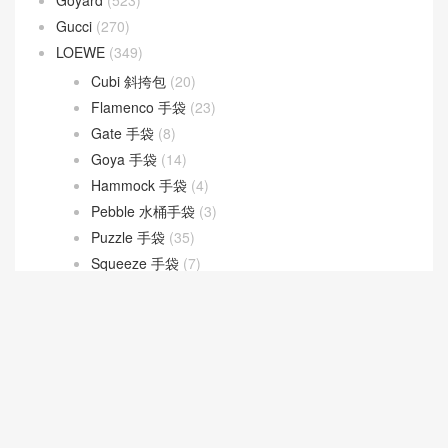
Goyard
(523)
Gucci
(270)
LOEWE
(349)
Cubi 斜挎包
(20)
Flamenco 手袋
(23)
Gate 手袋
(8)
Goya 手袋
(14)
Hammock 手袋
(4)
Pebble 水桶手袋
(3)
Puzzle 手袋
(35)
Squeeze 手袋
(7)
loropiana
(304)
Bale bag
(23)
Extra Bag L27
(45)
Extra Pocket L19
(88)
Extra Pocket L23.5
(31)
Ghiera bag
(27)