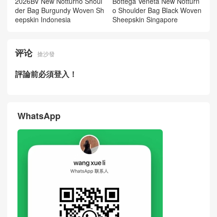
2026BV New Notturno Shoul
Bottega Veneta New Notturn
der Bag Burgundy Woven Sh
o Shoulder Bag Black Woven
eepskin Indonesia
Sheepskin Singapore
评论
搶沙發
評論前必須登入！
WhatsApp