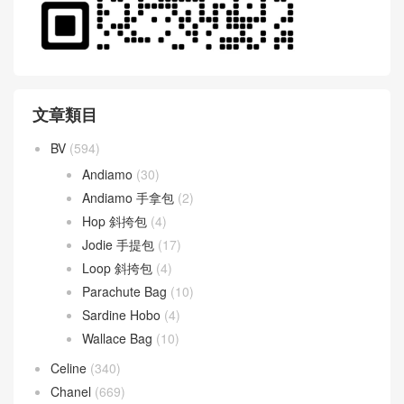
文章類目
BV
(594)
Andiamo
(30)
Andiamo 手拿包
(2)
Hop 斜挎包
(4)
Jodie 手提包
(17)
Loop 斜挎包
(4)
Parachute Bag
(10)
Sardine Hobo
(4)
Wallace Bag
(10)
Celine
(340)
Chanel
(669)