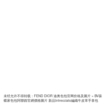
未经允许不得转载：
FEND DIOR 迪奥包包官网价格及圖片
»
BV葆
蝶家包包阿聯酋官網價格圖片 新品Intrecciato編織牛皮革手拿包