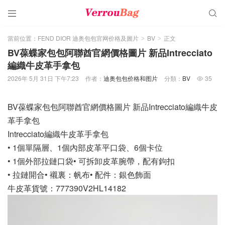


當前位置：
FEND DIOR 迪奥包包官网价格及圖片
BV
正文
>
>
BV葆蝶家包包阿聯酋官網價格圖片 新品Intrecciato
編織牛皮革手拿包
2026年 5月 31日 下午7:23
作者：
迪奥包包价格和图片
分類：
BV
35

BV葆蝶家包包阿聯酋官網價格圖片 新品Intrecciato編織牛皮
革手拿包
Intrecciato編織牛皮革手拿包
• 1個單隔層、1個內部皮革平口袋、6個卡位
• 1個外部拉鏈口袋• 可拆卸皮革腕帶，配有鉤扣
• 拉鏈開合• 襯裏：帆布• 配件：銀色飾面
牛皮革貨號：777390V2HL14182