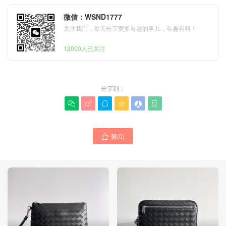
微信：WSND1777
关注我们，每天分享更多有趣的事儿，有趣有料！
12000人已关注
分享到：






贊(
0
)
