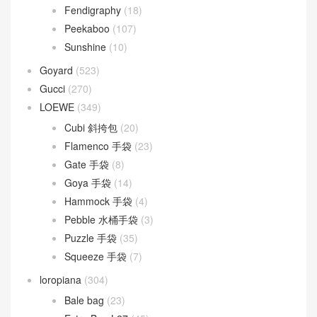
Fendigraphy
(18)
Peekaboo
(107)
Sunshine
(10)
Goyard
(523)
Gucci
(270)
LOEWE
(349)
Cubi 斜挎包
(20)
Flamenco 手袋
(23)
Gate 手袋
(8)
Goya 手袋
(14)
Hammock 手袋
(4)
Pebble 水桶手袋
(3)
Puzzle 手袋
(35)
Squeeze 手袋
(7)
loropiana
(304)
Bale bag
(23)