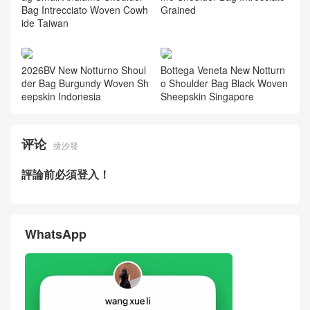
Bag Intrecciato Woven Cowh
Grained
ide Taiwan
2026BV New Notturno Shoul
Bottega Veneta New Notturn
der Bag Burgundy Woven Sh
o Shoulder Bag Black Woven
eepskin Indonesia
Sheepskin Singapore
评论
搶沙發
評論前必須登入！
WhatsApp