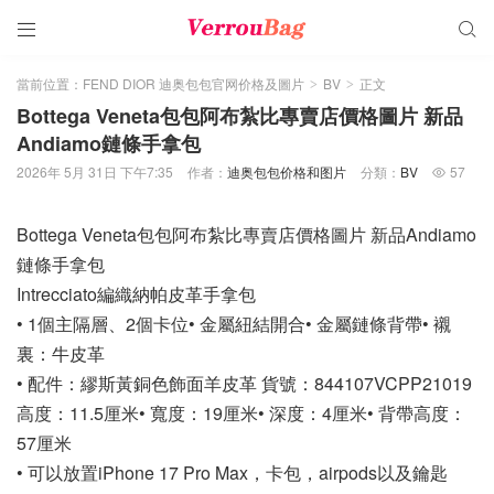


當前位置：
FEND DIOR 迪奥包包官网价格及圖片
BV
正文
>
>
Bottega Veneta包包阿布紮比專賣店價格圖片 新品
Andiamo鏈條手拿包
2026年 5月 31日 下午7:35
作者：
迪奥包包价格和图片
分類：
BV
57

Bottega Veneta包包阿布紮比專賣店價格圖片 新品Andiamo
鏈條手拿包
Intrecciato編織納帕皮革手拿包
• 1個主隔層、2個卡位• 金屬紐結開合• 金屬鏈條背帶• 襯
裏：牛皮革
• 配件：繆斯黃銅色飾面羊皮革 貨號：844107VCPP21019
高度：11.5厘米• 寬度：19厘米• 深度：4厘米• 背帶高度：
57厘米
• 可以放置iPhone 17 Pro Max，卡包，airpods以及鑰匙