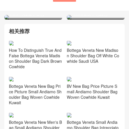
BV葆蝶家女包新品 黑色
Bottega Veneta品牌包包西
Intrecciato編織納帕皮革
班牙官網Intrecciato編織
Andiamo鏈條手拿包
Piccolo豎款卡包錢包
相关推荐
How To Distinguish True And
Bottega Veneta New Madiso
False Bottega Veneta Madis
n Shoulder Bag Off White Co
on Shoulder Bag Dark Brown
whide Saudi USA
Cowhide
Bottega Veneta New Bag Pri
BV New Bag Price Picture S
ce Picture Small Andiamo Sh
mall Andiamo Shoulder Bag
oulder Bag Woven Cowhide
Woven Cowhide Kuwait
Kuwait
Bottega Veneta New Men's B
Bottega Veneta Small Andia
ag Small Andiamo Shoulder
mo Shoulder Bag Intrecciato