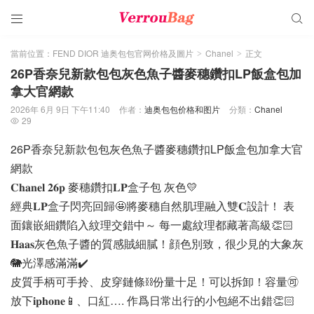


當前位置：
FEND DIOR 迪奥包包官网价格及圖片
Chanel
正文
>
>
26P香奈兒新款包包灰色魚子醬麥穗鑽扣LP飯盒包加
拿大官網款
2026年 6月 9日 下午11:40
作者：
迪奥包包价格和图片
分類：
Chanel
29

26P香奈兒新款包包灰色魚子醬麥穗鑽扣LP飯盒包加拿大官
網款
𝐂𝐡𝐚𝐧𝐞𝐥 𝟐𝟔𝐩 麥穗鑽扣𝐋𝐏盒子包 灰色💛
經典𝐋𝐏盒子閃亮回歸🤩將麥穗自然肌理融入雙𝐂設計！ 表
面鑲嵌細鑽陷入紋理交錯中～ 每一處紋理都藏著高級👏🏻
𝐇𝐚𝐚𝐬灰色魚子醬的質感賊細膩！顔色別致，很少見的大象灰
🐘光澤感滿滿✔️
皮質手柄可手拎、皮穿鏈條⛓️份量十足！可以拆卸！容量🉑
放下𝐢𝐩𝐡𝐨𝐧𝐞📱、口紅…. 作爲日常出行的小包絕不出錯👏🏻