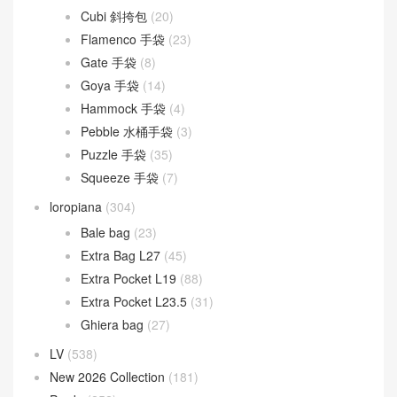
Cubi 斜挎包
(20)
Flamenco 手袋
(23)
Gate 手袋
(8)
Goya 手袋
(14)
Hammock 手袋
(4)
Pebble 水桶手袋
(3)
Puzzle 手袋
(35)
Squeeze 手袋
(7)
loropiana
(304)
Bale bag
(23)
Extra Bag L27
(45)
Extra Pocket L19
(88)
Extra Pocket L23.5
(31)
Ghiera bag
(27)
LV
(538)
New 2026 Collection
(181)