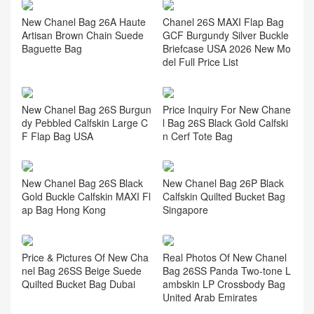
New Chanel Bag 26A Haute
Chanel 26S MAXI Flap Bag
Artisan Brown Chain Suede
GCF Burgundy Silver Buckle
Baguette Bag
Briefcase USA 2026 New Mo
del Full Price List
New Chanel Bag 26S Burgun
Price Inquiry For New Chane
dy Pebbled Calfskin Large C
l Bag 26S Black Gold Calfski
F Flap Bag USA
n Cerf Tote Bag
New Chanel Bag 26S Black
New Chanel Bag 26P Black
Gold Buckle Calfskin MAXI Fl
Calfskin Quilted Bucket Bag
ap Bag Hong Kong
Singapore
Price & Pictures Of New Cha
Real Photos Of New Chanel
nel Bag 26SS Beige Suede
Bag 26SS Panda Two-tone L
Quilted Bucket Bag Dubai
ambskin LP Crossbody Bag
United Arab Emirates