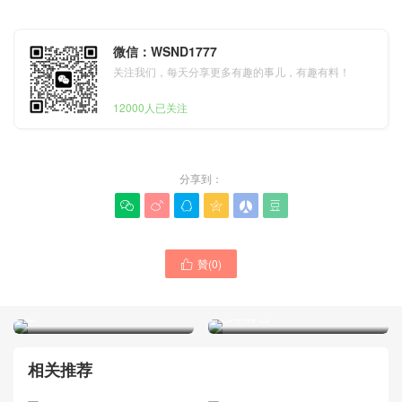
微信：WSND1777
关注我们，每天分享更多有趣的事儿，有趣有料！
12000人已关注
分享到：






贊(
0
)

26P香奈兒包包白色魚子醬
Chanel香奈兒包包價格一覽
麥穗鑽扣LP飯盒包美國官網
表 26P黑金 麥穗鑽扣LP飯盒
款
包單肩包
相关推荐