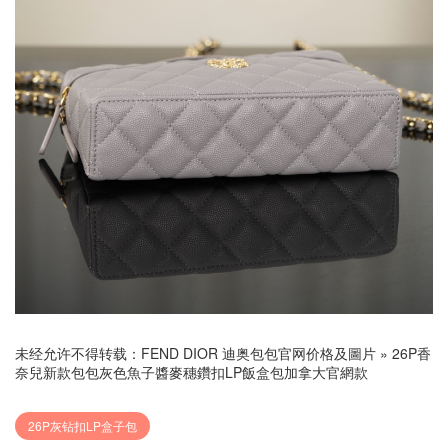
未经允许不得转载：
FEND DIOR 迪奥包包官网价格及圖片
»
26P香
奈兒新款包包灰色魚子醬麥穗鑽扣LP飯盒包加拿大官網款
26P灰钻扣LP盒子包