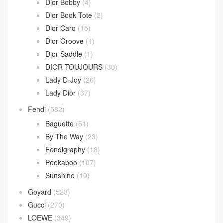
Dior Bobby
(4)
Dior Book Tote
(2)
Dior Caro
(15)
Dior Groove
(1)
Dior Saddle
(1)
DIOR TOUJOURS
(30)
Lady D-Joy
(26)
Lady Dior
(37)
Fendi
(582)
Baguette
(51)
By The Way
(23)
Fendigraphy
(18)
Peekaboo
(107)
Sunshine
(10)
Goyard
(523)
Gucci
(270)
LOEWE
(349)