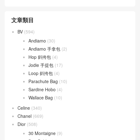
文章類目
BV
(594)
Andiamo
(30)
Andiamo 手拿包
(2)
Hop 斜挎包
(4)
Jodie 手提包
(17)
Loop 斜挎包
(4)
Parachute Bag
(10)
Sardine Hobo
(4)
Wallace Bag
(10)
Celine
(340)
Chanel
(669)
Dior
(508)
30 Montaigne
(9)