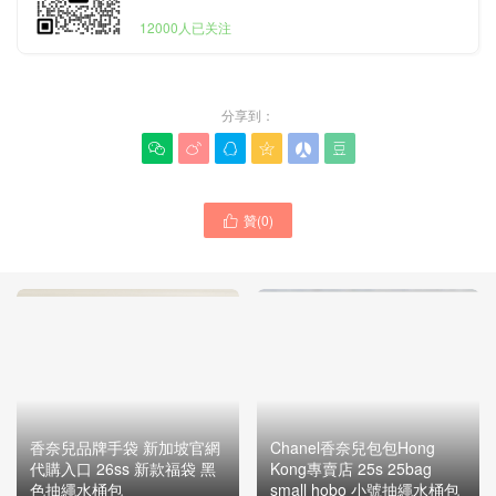
12000人已关注
分享到：






贊(
0
)

香奈兒品牌手袋 新加坡官網
Chanel香奈兒包包Hong
代購入口 26ss 新款福袋 黑
Kong專賣店 25s 25bag
色抽繩水桶包
small hobo 小號抽繩水桶包