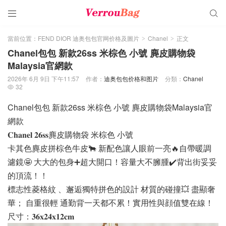


當前位置：
FEND DIOR 迪奥包包官网价格及圖片
Chanel
正文
>
>
Chanel包包 新款26ss 米棕色 小號 麂皮購物袋
Malaysia官網款
2026年 6月 9日 下午11:57
作者：
迪奥包包价格和图片
分類：
Chanel
32

Chanel包包 新款26ss 米棕色 小號 麂皮購物袋Malaysia官
網款
𝐂𝐡𝐚𝐧𝐞𝐥 𝟐𝟔𝐬𝐬麂皮購物袋 米棕色 小號
卡其色麂皮拼棕色牛皮🐂 新配色讓人眼前一亮🔥自帶暖調
濾鏡🤩 大大的包身➕超大開口！容量大不臃腫✔️背出街妥妥
的頂流！！
標志性菱格紋 、邂逅獨特拼色的設計 材質的碰撞💥 盡顯奢
華； 自重很輕 通勤背一天都不累！實用性與顔值雙在線！
尺寸：𝟑𝟔𝐱𝟐𝟒𝐱𝟏𝟐𝐜𝐦