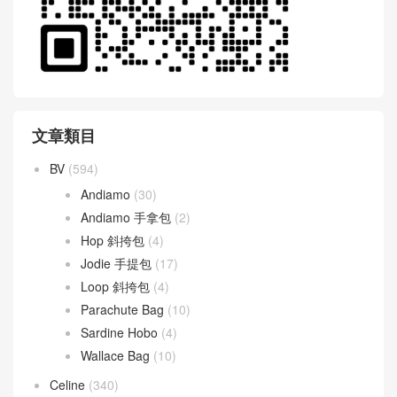
文章類目
BV
(594)
Andiamo
(30)
Andiamo 手拿包
(2)
Hop 斜挎包
(4)
Jodie 手提包
(17)
Loop 斜挎包
(4)
Parachute Bag
(10)
Sardine Hobo
(4)
Wallace Bag
(10)
Celine
(340)