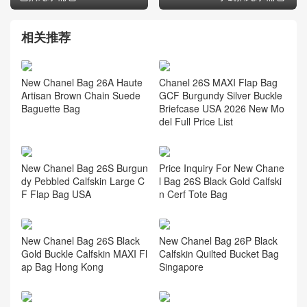
相关推荐
New Chanel Bag 26A Haute
Chanel 26S MAXI Flap Bag
Artisan Brown Chain Suede
GCF Burgundy Silver Buckle
Baguette Bag
Briefcase USA 2026 New Mo
del Full Price List
New Chanel Bag 26S Burgun
Price Inquiry For New Chane
dy Pebbled Calfskin Large C
l Bag 26S Black Gold Calfski
F Flap Bag USA
n Cerf Tote Bag
New Chanel Bag 26S Black
New Chanel Bag 26P Black
Gold Buckle Calfskin MAXI Fl
Calfskin Quilted Bucket Bag
ap Bag Hong Kong
Singapore