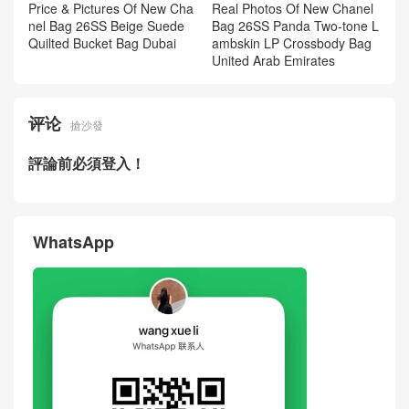
Price & Pictures Of New Cha
Real Photos Of New Chanel
nel Bag 26SS Beige Suede
Bag 26SS Panda Two-tone L
Quilted Bucket Bag Dubai
ambskin LP Crossbody Bag
United Arab Emirates
评论
搶沙發
評論前必須登入！
WhatsApp