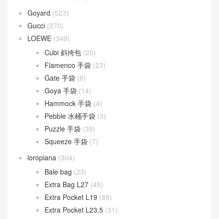
Goyard
(523)
Gucci
(270)
LOEWE
(349)
Cubi 斜挎包
(20)
Flamenco 手袋
(23)
Gate 手袋
(8)
Goya 手袋
(14)
Hammock 手袋
(4)
Pebble 水桶手袋
(3)
Puzzle 手袋
(35)
Squeeze 手袋
(7)
loropiana
(304)
Bale bag
(23)
Extra Bag L27
(45)
Extra Pocket L19
(88)
Extra Pocket L23.5
(31)