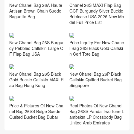
Chanel女包Australia官網新
款26p系列 大號小雞黃hobo
腋下包
相关推荐
New Chanel Bag 26A Haute
Chanel 26S MAXI Flap Bag
Artisan Brown Chain Suede
GCF Burgundy Silver Buckle
Baguette Bag
Briefcase USA 2026 New Mo
del Full Price List
New Chanel Bag 26S Burgun
Price Inquiry For New Chane
dy Pebbled Calfskin Large C
l Bag 26S Black Gold Calfski
F Flap Bag USA
n Cerf Tote Bag
New Chanel Bag 26S Black
New Chanel Bag 26P Black