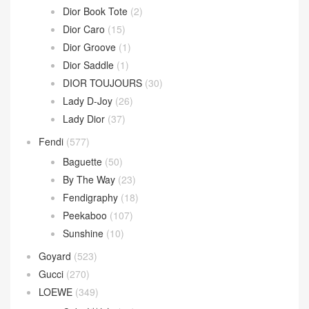
Sardine Hobo
(4)
Wallace Bag
(10)
Celine
(340)
Chanel
(669)
Dior
(508)
30 Montaigne
(9)
Dior Bobby
(4)
Dior Book Tote
(2)
Dior Caro
(15)
Dior Groove
(1)
Dior Saddle
(1)
DIOR TOUJOURS
(30)
Lady D-Joy
(26)
Lady Dior
(37)
Fendi
(577)
Baguette
(50)
By The Way
(23)