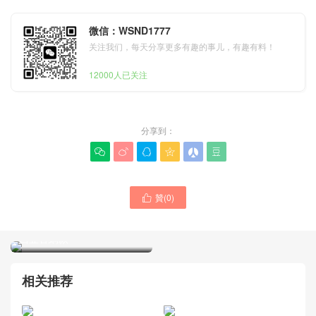
微信：WSND1777
关注我们，每天分享更多有趣的事儿，有趣有料！
12000人已关注
分享到：






贊(
0
)

Chanel香奈兒包包 26ss 新
款熊貓拼色𝐋𝐏盒子包 印度尼
西亞官網款