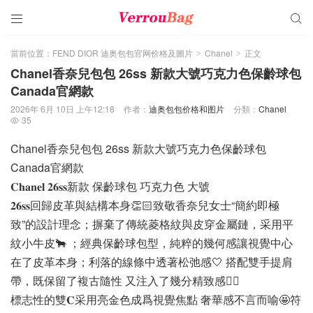


當前位置：
FEND DIOR 迪奥包包官网价格及圖片
Chanel
正文
>
>
Chanel香奈兒包包 26ss 新款大號巧克力色保齡球包
Canada官網款
2026年 6月 10日 上午12:18
作者：
迪奥包包价格和图片
分類：
Chanel
35

Chanel香奈兒包包 26ss 新款大號巧克力色保齡球包
Canada官網款
𝐂𝐡𝐚𝐧𝐞𝐥 𝟐𝟔𝐬𝐬新款 保齡球包 巧克力色 大號
𝟐𝟔𝐬𝐬回歸皮革與結構本身👏🏻致敬香奈兒女士“簡約即極
致”的設計理念；摒棄了傳統菱格紋與皮穿金屬鏈，采用平
紋小牛皮🐂 ；經典保齡球包型，純粹的幾何感讓視覺中心
在了皮革本身；利落的線條中透著松弛感🤍 搭配雙手提肩
帶，既保留了複古隨性 又注入了幾分精致感🤵‍♀️
標志性的雙𝐂采用亮金色成爲視覺焦點 奢華感不言而喻🤩符