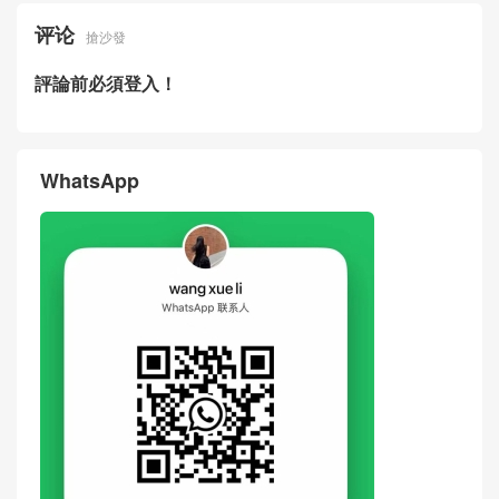
Gold Buckle Calfskin MAXI Fl
Calfskin Quilted Bucket Bag
ap Bag Hong Kong
Singapore
Price & Pictures Of New Cha
Real Photos Of New Chanel
nel Bag 26SS Beige Suede
Bag 26SS Panda Two-tone L
Quilted Bucket Bag Dubai
ambskin LP Crossbody Bag
United Arab Emirates
评论
搶沙發
評論前必須登入！
WhatsApp