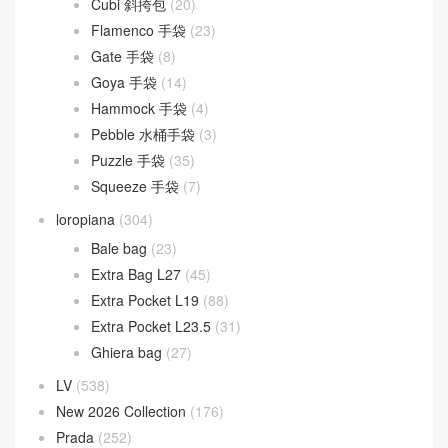
Fendigraphy
(18)
Peekaboo
(107)
Sunshine
(10)
Goyard
(523)
Gucci
(270)
LOEWE
(349)
Cubi 斜挎包
(20)
Flamenco 手袋
(23)
Gate 手袋
(8)
Goya 手袋
(14)
Hammock 手袋
(4)
Pebble 水桶手袋
(3)
Puzzle 手袋
(35)
Squeeze 手袋
(7)
loropiana
(304)
Bale bag
(23)