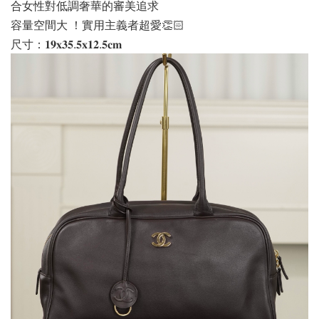
合女性對低調奢華的審美追求
容量空間大 ！實用主義者超愛👏🏻
尺寸：𝟏𝟗𝐱𝟑𝟓.𝟓𝐱𝟏𝟐.𝟓𝐜𝐦