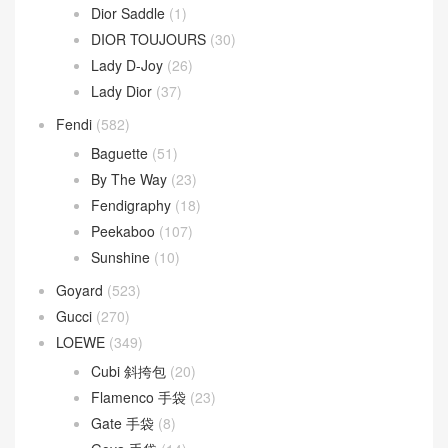
Dior Saddle
(1)
DIOR TOUJOURS
(30)
Lady D-Joy
(26)
Lady Dior
(37)
Fendi
(582)
Baguette
(51)
By The Way
(23)
Fendigraphy
(18)
Peekaboo
(107)
Sunshine
(10)
Goyard
(523)
Gucci
(270)
LOEWE
(349)
Cubi 斜挎包
(20)
Flamenco 手袋
(23)
Gate 手袋
(8)