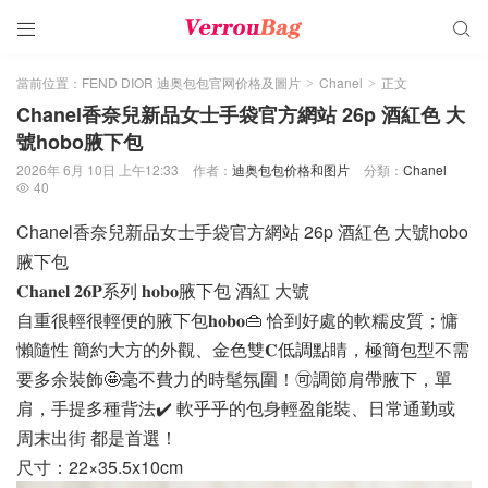


當前位置：
FEND DIOR 迪奥包包官网价格及圖片
Chanel
正文
>
>
Chanel香奈兒新品女士手袋官方網站 26p 酒紅色 大
號hobo腋下包
2026年 6月 10日 上午12:33
作者：
迪奥包包价格和图片
分類：
Chanel
40

Chanel香奈兒新品女士手袋官方網站 26p 酒紅色 大號hobo
腋下包
𝐂𝐡𝐚𝐧𝐞𝐥 𝟐𝟔𝐏系列 𝐡𝐨𝐛𝐨腋下包 酒紅 大號
自重很輕很輕便的腋下包𝐡𝐨𝐛𝐨👜 恰到好處的軟糯皮質；慵
懶隨性 簡約大方的外觀、金色雙𝐂低調點睛，極簡包型不需
要多余裝飾🤩毫不費力的時髦氛圍！🉑調節肩帶腋下，單
肩，手提多種背法✔️ 軟乎乎的包身輕盈能裝、日常通勤或
周末出街 都是首選！
尺寸：22×35.5x10cm