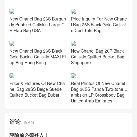
New Chanel Bag 26S Burgun
Price Inquiry For New Chane
dy Pebbled Calfskin Large C
l Bag 26S Black Gold Calfski
F Flap Bag USA
n Cerf Tote Bag
New Chanel Bag 26S Black
New Chanel Bag 26P Black
Gold Buckle Calfskin MAXI Fl
Calfskin Quilted Bucket Bag
ap Bag Hong Kong
Singapore
Price & Pictures Of New Cha
Real Photos Of New Chanel
nel Bag 26SS Beige Suede
Bag 26SS Panda Two-tone L
Quilted Bucket Bag Dubai
ambskin LP Crossbody Bag
United Arab Emirates
评论
搶沙發
評論前必須登入！