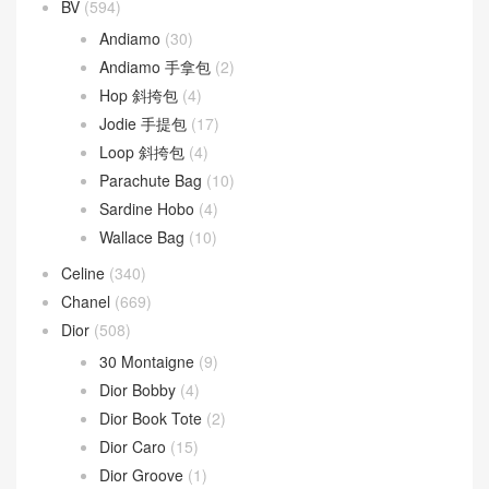
BV
(594)
Andiamo
(30)
Andiamo 手拿包
(2)
Hop 斜挎包
(4)
Jodie 手提包
(17)
Loop 斜挎包
(4)
Parachute Bag
(10)
Sardine Hobo
(4)
Wallace Bag
(10)
Celine
(340)
Chanel
(669)
Dior
(508)
30 Montaigne
(9)
Dior Bobby
(4)
Dior Book Tote
(2)
Dior Caro
(15)
Dior Groove
(1)