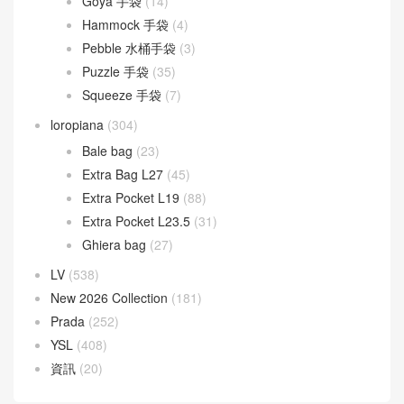
Goya 手袋
(14)
Hammock 手袋
(4)
Pebble 水桶手袋
(3)
Puzzle 手袋
(35)
Squeeze 手袋
(7)
loropiana
(304)
Bale bag
(23)
Extra Bag L27
(45)
Extra Pocket L19
(88)
Extra Pocket L23.5
(31)
Ghiera bag
(27)
LV
(538)
New 2026 Collection
(181)
Prada
(252)
YSL
(408)
資訊
(20)