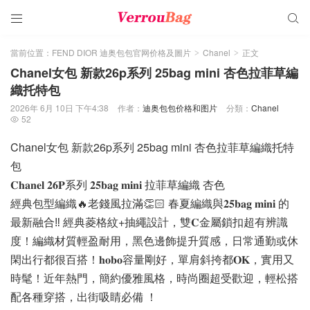


當前位置：
FEND DIOR 迪奥包包官网价格及圖片
Chanel
正文
>
>
Chanel女包 新款26p系列 25bag mini 杏色拉菲草編
織托特包
2026年 6月 10日 下午4:38
作者：
迪奥包包价格和图片
分類：
Chanel
52

Chanel女包 新款26p系列 25bag mini 杏色拉菲草編織托特
包
𝐂𝐡𝐚𝐧𝐞𝐥 𝟐𝟔𝐏系列 𝟐𝟓𝐛𝐚𝐠 𝐦𝐢𝐧𝐢 拉菲草編織 杏色
經典包型編織🔥老錢風拉滿👏🏻 春夏編織與𝟐𝟓𝐛𝐚𝐠 𝐦𝐢𝐧𝐢 的
最新融合‼️ 經典菱格紋+抽繩設計，雙𝐂金屬鎖扣超有辨識
度！編織材質輕盈耐用，黑色邊飾提升質感，日常通勤或休
閑出行都很百搭！𝐡𝐨𝐛𝐨容量剛好，單肩斜挎都𝐎𝐊，實用又
時髦！近年熱門，簡約優雅風格，時尚圈超受歡迎，輕松搭
配各種穿搭，出街吸睛必備 ！