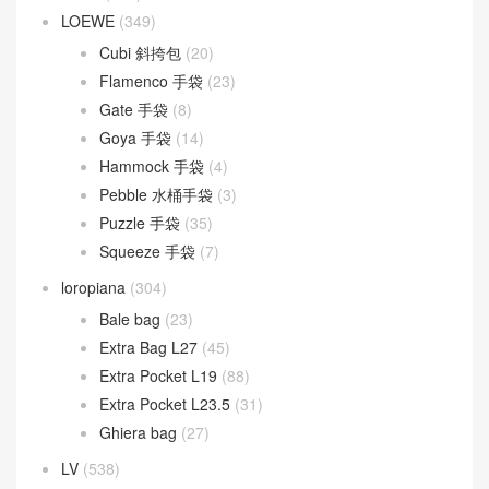
LOEWE
(349)
Cubi 斜挎包
(20)
Flamenco 手袋
(23)
Gate 手袋
(8)
Goya 手袋
(14)
Hammock 手袋
(4)
Pebble 水桶手袋
(3)
Puzzle 手袋
(35)
Squeeze 手袋
(7)
loropiana
(304)
Bale bag
(23)
Extra Bag L27
(45)
Extra Pocket L19
(88)
Extra Pocket L23.5
(31)
Ghiera bag
(27)
LV
(538)