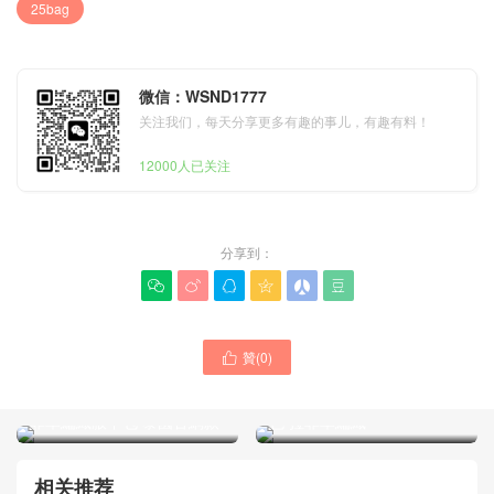
25bag
微信：WSND1777
关注我们，每天分享更多有趣的事儿，有趣有料！
12000人已关注
分享到：






贊(
0
)

Chanel女包越南官網官方網
售價 新款26p 25bag mini白
Chanel 26p 25bag 黑色 拉
色 拉菲草編織
菲草編織腋下包 泰國官網款
相关推荐