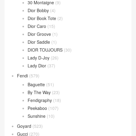
30 Montaigne
(9)
Dior Bobby
(4)
Dior Book Tote
(2)
Dior Caro
(15)
Dior Groove
(1)
Dior Saddle
(1)
DIOR TOUJOURS
(30)
Lady D-Joy
(26)
Lady Dior
(37)
Fendi
(579)
Baguette
(51)
By The Way
(23)
Fendigraphy
(18)
Peekaboo
(107)
Sunshine
(10)
Goyard
(523)
Gucci
(270)