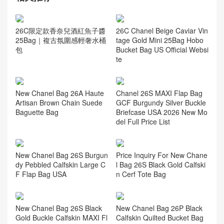
26C限定款香奈兒酒紅魚子醬
26C Chanel Beige Caviar Vin
25Bag｜複古氛圍感輕奢水桶
tage Gold Mini 25Bag Hobo
包
Bucket Bag US Official Websi
te
New Chanel Bag 26A Haute
Chanel 26S MAXI Flap Bag
Artisan Brown Chain Suede
GCF Burgundy Silver Buckle
Baguette Bag
Briefcase USA 2026 New Mo
del Full Price List
New Chanel Bag 26S Burgun
Price Inquiry For New Chane
dy Pebbled Calfskin Large C
l Bag 26S Black Gold Calfski
F Flap Bag USA
n Cerf Tote Bag
New Chanel Bag 26S Black
New Chanel Bag 26P Black
Gold Buckle Calfskin MAXI Fl
Calfskin Quilted Bucket Bag