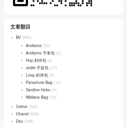
文章類目
BV
(594)
Andiamo
(30)
Andiamo 手拿包
(2)
Hop 斜挎包
(4)
Jodie 手提包
(17)
Loop 斜挎包
(4)
Parachute Bag
(10)
Sardine Hobo
(4)
Wallace Bag
(10)
Celine
(340)
Chanel
(669)
Dior
(508)