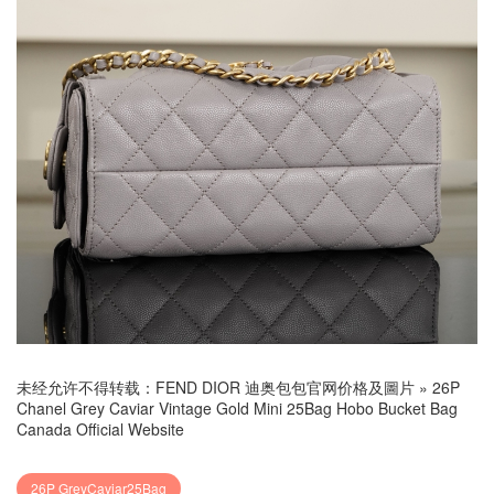
未经允许不得转载：
FEND DIOR 迪奥包包官网价格及圖片
»
26P
Chanel Grey Caviar Vintage Gold Mini 25Bag Hobo Bucket Bag
Canada Official Website
26P GreyCaviar25Bag