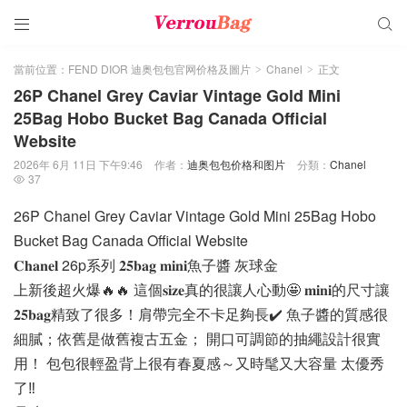


當前位置：
FEND DIOR 迪奥包包官网价格及圖片
Chanel
正文
>
>
26P Chanel Grey Caviar Vintage Gold Mini
25Bag Hobo Bucket Bag Canada Official
Website
2026年 6月 11日 下午9:46
作者：
迪奥包包价格和图片
分類：
Chanel
37

26P Chanel Grey Caviar Vintage Gold Mini 25Bag Hobo
Bucket Bag Canada Official Website
𝐂𝐡𝐚𝐧𝐞𝐥 26p系列 𝟐𝟓𝐛𝐚𝐠 𝐦𝐢𝐧𝐢魚子醬 灰球金
上新後超火爆🔥🔥 這個𝐬𝐢𝐳𝐞真的很讓人心動🤩 𝐦𝐢𝐧𝐢的尺寸讓
𝟐𝟓𝐛𝐚𝐠精致了很多！肩帶完全不卡足夠長✔️ 魚子醬的質感很
細膩；依舊是做舊複古五金； 開口可調節的抽繩設計很實
用！ 包包很輕盈背上很有春夏感～又時髦又大容量 太優秀
了‼️