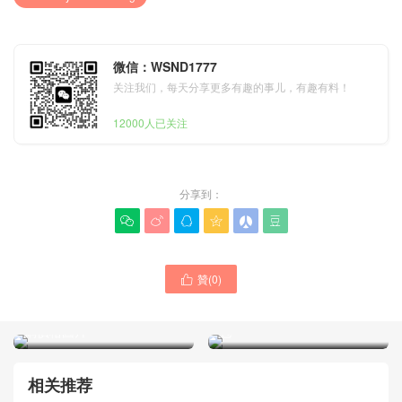
微信：WSND1777
关注我们，每天分享更多有趣的事儿，有趣有料！
12000人已关注
分享到：






贊(
0
)
26C香奈兒白色魚子醬複古

26C香奈兒黑金魚子醬
金Mini 25Bag水桶包美國官
25Bag｜2026熱門輕奢水桶
網價格圖片
包
相关推荐