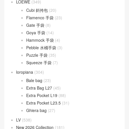
Fendigraphy
(18)
Peekaboo
(107)
Sunshine
(10)
Goyard
(523)
Gucci
(270)
LOEWE
(349)
Cubi 斜挎包
(20)
Flamenco 手袋
(23)
Gate 手袋
(8)
Goya 手袋
(14)
Hammock 手袋
(4)
Pebble 水桶手袋
(3)
Puzzle 手袋
(35)
Squeeze 手袋
(7)
loropiana
(304)
Bale bag
(23)