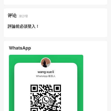
ap Bag Hong Kong
Singapore
Price & Pictures Of New Cha
Real Photos Of New Chanel
nel Bag 26SS Beige Suede
Bag 26SS Panda Two-tone L
Quilted Bucket Bag Dubai
ambskin LP Crossbody Bag
United Arab Emirates
评论
搶沙發
評論前必須登入！
WhatsApp