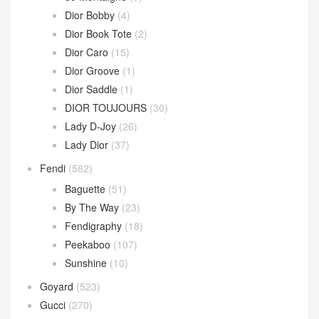
Sardine Hobo
(4)
Wallace Bag
(10)
Celine
(340)
Chanel
(669)
Dior
(508)
30 Montaigne
(9)
Dior Bobby
(4)
Dior Book Tote
(2)
Dior Caro
(15)
Dior Groove
(1)
Dior Saddle
(1)
DIOR TOUJOURS
(30)
Lady D-Joy
(26)
Lady Dior
(37)
Fendi
(582)
Baguette
(51)
By The Way
(23)