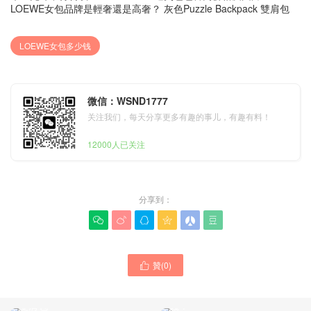
LOEWE女包品牌是輕奢還是高奢？ 灰色Puzzle Backpack 雙肩包
LOEWE女包多少钱
微信：WSND1777
关注我们，每天分享更多有趣的事儿，有趣有料！
12000人已关注
分享到：






贊(
0
)

LOEWE女包是那個國家的牌
LOEWE女包 折疊 puzzle
子 Puzzle Backpack大容量
fold 托特包 官網代購多少
雙肩包
錢？