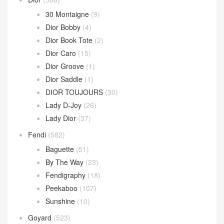
Loop 斜挎包
(4)
Parachute Bag
(10)
Sardine Hobo
(4)
Wallace Bag
(10)
Celine
(340)
Chanel
(669)
Dior
(508)
30 Montaigne
(9)
Dior Bobby
(4)
Dior Book Tote
(2)
Dior Caro
(15)
Dior Groove
(1)
Dior Saddle
(1)
DIOR TOUJOURS
(30)
Lady D-Joy
(26)
Lady Dior
(37)
Fendi
(582)