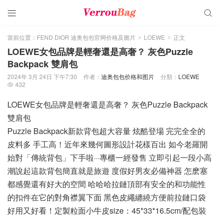


當前位置：
FEND DIOR 迪奥包包官网价格及圖片
LOEWE
正文
>
>
LOEWE女包品牌是輕奢還是高奢？ 灰色Puzzle
Backpack 雙肩包
2024年 3月 24日 下午7:30
作者：
迪奥包包价格和图片
分類：
LOEWE
432

LOEWE女包品牌是輕奢還是高奢？ 灰色Puzzle Backpack
雙肩包
Puzzle Backpack新款背包超大容量 炫酷登場 完完全全的
皮料多 手工高！近年來幾何圖形設計花樣百出 如今老羅開
始對「傳統背包」下手啦···專櫃一經發售 立即引起一段小高
潮說起這款背包簡直就是旅遊 度假好男友必備神器 怎麽塞
都感覺還有好大的空間 哈哈哈拉鏈頂部有安全的和功能性
的扣件在它的對角襟翼下面 黑色皮繩纏繞方便前拉鏈口袋
好用又好看！定製粒面小牛皮size：45*33*16.5cm/配包裝