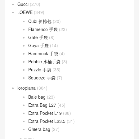
Baguette
(51)
By The Way
(23)
Fendigraphy
(18)
Peekaboo
(107)
Sunshine
(10)
Goyard
(523)
Gucci
(270)
LOEWE
(349)
Cubi 斜挎包
(20)
Flamenco 手袋
(23)
Gate 手袋
(8)
Goya 手袋
(14)
Hammock 手袋
(4)
Pebble 水桶手袋
(3)
Puzzle 手袋
(35)
Squeeze 手袋
(7)