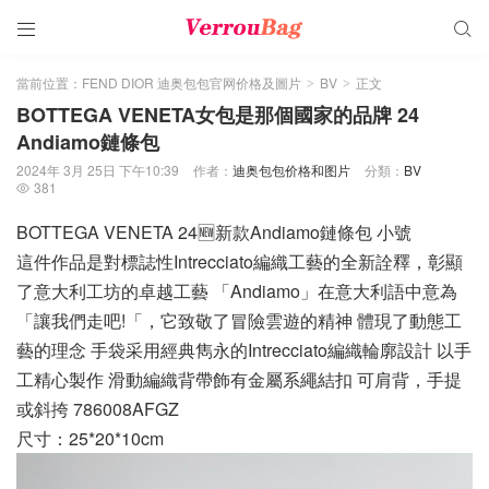


當前位置：
FEND DIOR 迪奥包包官网价格及圖片
BV
正文
>
>
BOTTEGA VENETA女包是那個國家的品牌 24
Andiamo鏈條包
2024年 3月 25日 下午10:39
作者：
迪奥包包价格和图片
分類：
BV
381

BOTTEGA VENETA 24🆕新款Andiamo鏈條包 小號
這件作品是對標誌性Intrecciato編織工藝的全新詮釋，彰顯
了意大利工坊的卓越工藝 「Andiamo」在意大利語中意為
「讓我們走吧!「，它致敬了冒險雲遊的精神 體現了動態工
藝的理念 手袋采用經典雋永的Intrecciato編織輪廓設計 以手
工精心製作 滑動編織背帶飾有金屬系繩結扣 可肩背，手提
或斜挎 786008AFGZ
尺寸：25*20*10cm