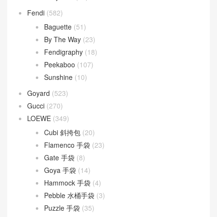
Fendi
(582)
Baguette
(51)
By The Way
(23)
Fendigraphy
(18)
Peekaboo
(107)
Sunshine
(10)
Goyard
(523)
Gucci
(270)
LOEWE
(349)
Cubi 斜挎包
(20)
Flamenco 手袋
(23)
Gate 手袋
(8)
Goya 手袋
(14)
Hammock 手袋
(4)
Pebble 水桶手袋
(3)
Puzzle 手袋
(35)