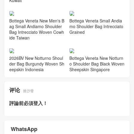
Kuwait
Bottega Veneta New Men's B
Bottega Veneta Small Andia
ag Small Andiamo Shoulder
mo Shoulder Bag Intrecciato
Bag Intrecciato Woven Cowh
Grained
ide Taiwan
2026BV New Notturno Shoul
Bottega Veneta New Notturn
der Bag Burgundy Woven Sh
o Shoulder Bag Black Woven
eepskin Indonesia
Sheepskin Singapore
评论
搶沙發
評論前必須登入！
WhatsApp