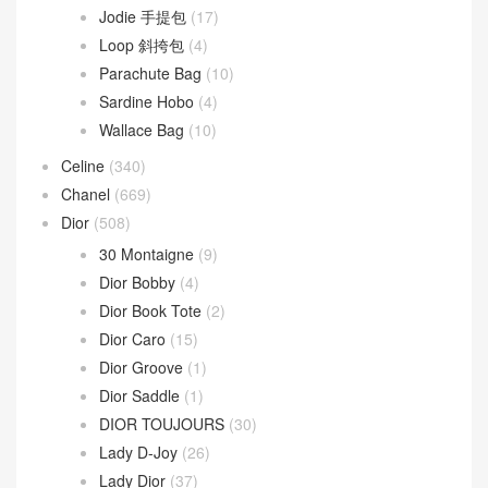
Jodie 手提包
(17)
Loop 斜挎包
(4)
Parachute Bag
(10)
Sardine Hobo
(4)
Wallace Bag
(10)
Celine
(340)
Chanel
(669)
Dior
(508)
30 Montaigne
(9)
Dior Bobby
(4)
Dior Book Tote
(2)
Dior Caro
(15)
Dior Groove
(1)
Dior Saddle
(1)
DIOR TOUJOURS
(30)
Lady D-Joy
(26)
Lady Dior
(37)