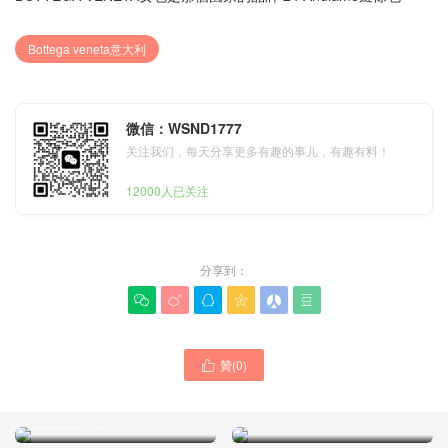
Bottega veneta意大利
微信：WSND1777
关注我们，每天分享更多有趣的事儿，有趣有料！
12000人已关注
分享到：






贊(
0
)

BOTTEGA VENETA包是那
意大利BOTTEGA VENETA
個品牌的 黑色The belt
女包官網價格圖片新款 Patti
cassette手袋
手提包