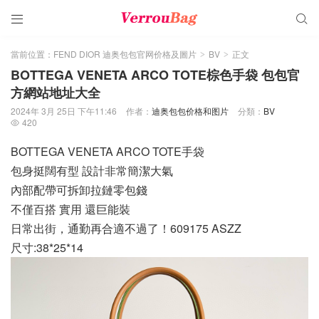


當前位置：
FEND DIOR 迪奥包包官网价格及圖片
BV
正文
>
>
BOTTEGA VENETA ARCO TOTE棕色手袋 包包官
方網站地址大全
2024年 3月 25日 下午11:46
作者：
迪奥包包价格和图片
分類：
BV
420

BOTTEGA VENETA ARCO TOTE手袋 ͏
包身挺闊有型 設計非常簡潔大氣
內部配帶可拆卸拉鏈零包錢
不僅百搭 實用 還巨能裝
日常出街，通勤再合適不過了！609175 ASZZ
尺寸:38*25*14