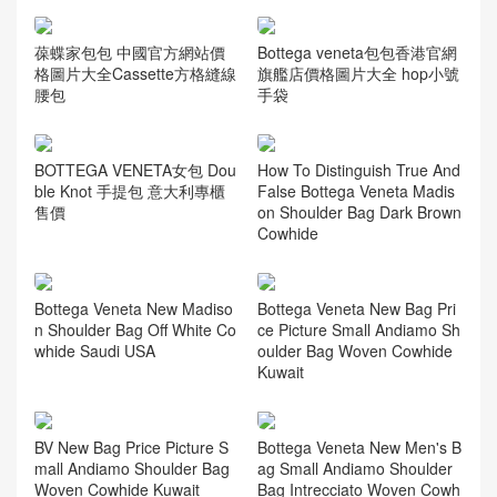
葆蝶家包包 中國官方網站價
Bottega veneta包包香港官網
格圖片大全Cassette方格縫線
旗艦店價格圖片大全 hop小號
腰包
手袋
BOTTEGA VENETA女包 Dou
How To Distinguish True And
ble Knot 手提包 意大利專櫃
False Bottega Veneta Madis
售價
on Shoulder Bag Dark Brown
Cowhide
Bottega Veneta New Madiso
Bottega Veneta New Bag Pri
n Shoulder Bag Off White Co
ce Picture Small Andiamo Sh
whide Saudi USA
oulder Bag Woven Cowhide
Kuwait
BV New Bag Price Picture S
Bottega Veneta New Men's B
mall Andiamo Shoulder Bag
ag Small Andiamo Shoulder
Woven Cowhide Kuwait
Bag Intrecciato Woven Cowh