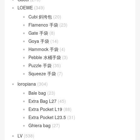
LOEWE
(349)
Cubi 斜挎包
(20)
Flamenco 手袋
(23)
Gate 手袋
(8)
Goya 手袋
(14)
Hammock 手袋
(4)
Pebble 水桶手袋
(3)
Puzzle 手袋
(35)
Squeeze 手袋
(7)
loropiana
(304)
Bale bag
(23)
Extra Bag L27
(45)
Extra Pocket L19
(88)
Extra Pocket L23.5
(31)
Ghiera bag
(27)
LV
(538)