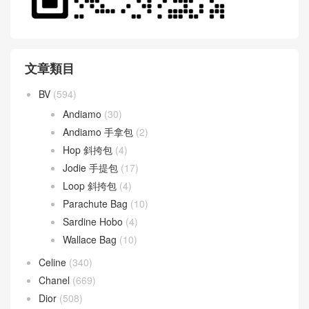
文章類目
BV
(594)
Andiamo
(30)
Andiamo 手拿包
(2)
Hop 斜挎包
(4)
Jodie 手提包
(17)
Loop 斜挎包
(4)
Parachute Bag
(10)
Sardine Hobo
(4)
Wallace Bag
(10)
Celine
(340)
Chanel
(669)
Dior
(508)