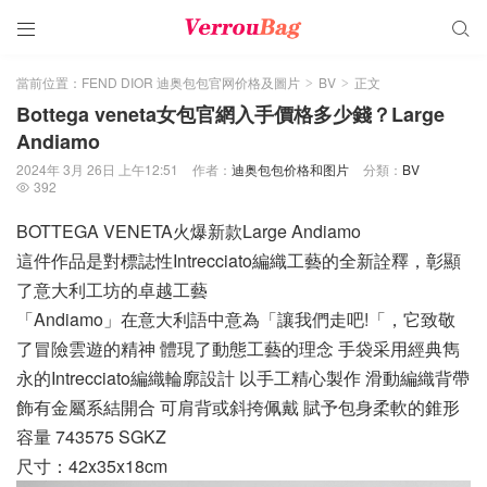


當前位置：
FEND DIOR 迪奥包包官网价格及圖片
BV
正文
>
>
Bottega veneta女包官網入手價格多少錢？Large
Andiamo
2024年 3月 26日 上午12:51
作者：
迪奥包包价格和图片
分類：
BV
392

BOTTEGA VENETA火爆新款Large Andiamo
這件作品是對標誌性Intrecciato編織工藝的全新詮釋，彰顯
了意大利工坊的卓越工藝
「Andiamo」在意大利語中意為「讓我們走吧!「，它致敬
了冒險雲遊的精神 體現了動態工藝的理念 手袋采用經典雋
永的Intrecciato編織輪廓設計 以手工精心製作 滑動編織背帶
飾有金屬系結開合 可肩背或斜挎佩戴 賦予包身柔軟的錐形
容量 743575 SGKZ
尺寸：42x35x18cm