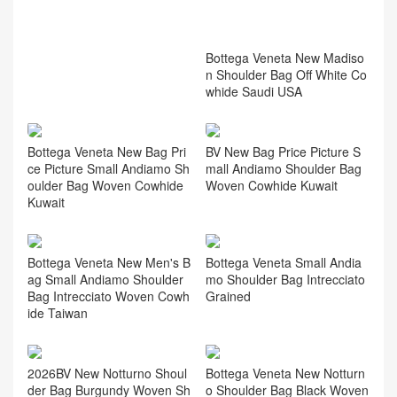
How To Distinguish True And
Bottega Veneta New Madiso
False Bottega Veneta Madis
n Shoulder Bag Off White Co
on Shoulder Bag Dark Brown
whide Saudi USA
Cowhide
Bottega Veneta New Bag Pri
BV New Bag Price Picture S
ce Picture Small Andiamo Sh
mall Andiamo Shoulder Bag
oulder Bag Woven Cowhide
Woven Cowhide Kuwait
Kuwait
Bottega Veneta New Men's B
Bottega Veneta Small Andia
ag Small Andiamo Shoulder
mo Shoulder Bag Intrecciato
Bag Intrecciato Woven Cowh
Grained
ide Taiwan
2026BV New Notturno Shoul
Bottega Veneta New Notturn