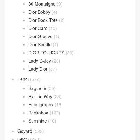
Dior
(508)
30 Montaigne
(9)
Dior Bobby
(4)
Dior Book Tote
(2)
Dior Caro
(15)
Dior Groove
(1)
Dior Saddle
(1)
DIOR TOUJOURS
(30)
Lady D-Joy
(26)
Lady Dior
(37)
Fendi
(577)
Baguette
(50)
By The Way
(23)
Fendigraphy
(18)
Peekaboo
(107)
Sunshine
(10)
Goyard
(523)