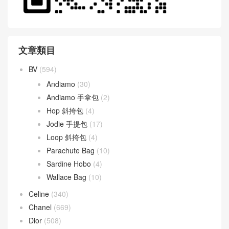
文章類目
BV
(594)
Andiamo
(30)
Andiamo 手拿包
(2)
Hop 斜挎包
(4)
Jodie 手提包
(17)
Loop 斜挎包
(4)
Parachute Bag
(10)
Sardine Hobo
(4)
Wallace Bag
(10)
Celine
(340)
Chanel
(669)