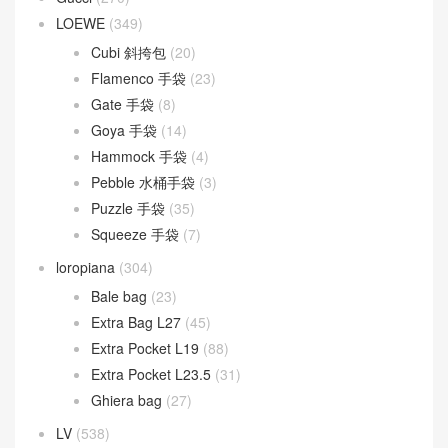
Gucci
(270)
LOEWE
(349)
Cubi 斜挎包
(20)
Flamenco 手袋
(23)
Gate 手袋
(8)
Goya 手袋
(14)
Hammock 手袋
(4)
Pebble 水桶手袋
(3)
Puzzle 手袋
(35)
Squeeze 手袋
(7)
loropiana
(304)
Bale bag
(23)
Extra Bag L27
(45)
Extra Pocket L19
(88)
Extra Pocket L23.5
(31)
Ghiera bag
(27)