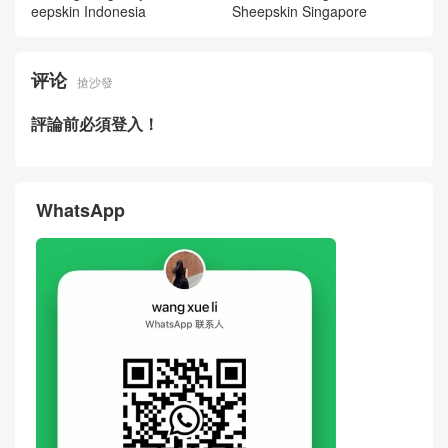
der Bag Burgundy Woven Sh
o Shoulder Bag Black Woven
eepskin Indonesia
Sheepskin Singapore
评论
搶沙發
評論前必須登入！
WhatsApp