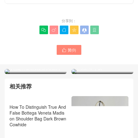
分享到：






贊(
0
)

Bottega veneta葆蝶家女包
Bottega veneta Mini Hop斜
經典新款黑色Large
挎包是什麽材質的網站查詢
Andiamo 手袋
相关推荐