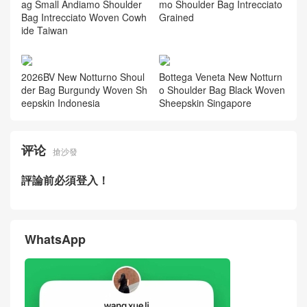
Bottega Veneta New Men's B
Bottega Veneta Small Andia
ag Small Andiamo Shoulder
mo Shoulder Bag Intrecciato
Bag Intrecciato Woven Cowh
Grained
ide Taiwan
2026BV New Notturno Shoul
Bottega Veneta New Notturn
der Bag Burgundy Woven Sh
o Shoulder Bag Black Woven
eepskin Indonesia
Sheepskin Singapore
评论
搶沙發
評論前必須登入！
WhatsApp