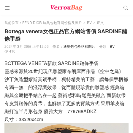


當前位置：
FEND DIOR 迪奥包包官网价格及圖片
BV
正文
>
>
Bottega veneta女包正品官方網站售價 SARDINE鏈
條手袋
2024年 3月 26日 上午12:56
作者：
迪奥包包价格和图片
分類：
BV
410

BOTTEGA VENETA新款 SARDINE鏈條手袋
靈感來源於20世紀現代雕塑家布朗庫西作品《空中之鳥》
沙丁魚造型繆斯黃銅手柄，獨特精美的工藝，讓每個手柄都
有獨一無二的淺浮調效果，從而體現珍貴的雕塑感 經典編
織與金屬把手結合在一起 藝術感和時髦完美融合 而新款帶
有皮質鏈條的肩帶，也解鎖了更多的背戴方式 采用羊皮編
織打造半月形包身 優雅大方！776768ADKZ
尺寸：33x20x4cm