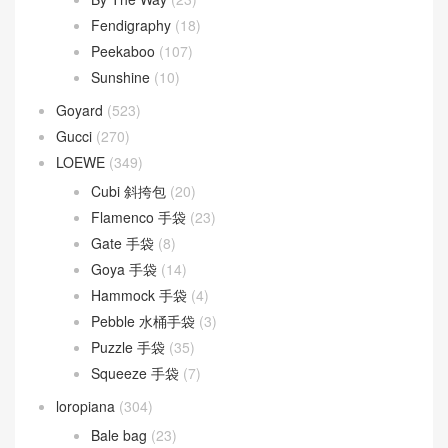
By The Way
(23)
Fendigraphy
(18)
Peekaboo
(107)
Sunshine
(10)
Goyard
(523)
Gucci
(270)
LOEWE
(349)
Cubi 斜挎包
(20)
Flamenco 手袋
(23)
Gate 手袋
(8)
Goya 手袋
(14)
Hammock 手袋
(4)
Pebble 水桶手袋
(3)
Puzzle 手袋
(35)
Squeeze 手袋
(7)
loropiana
(304)