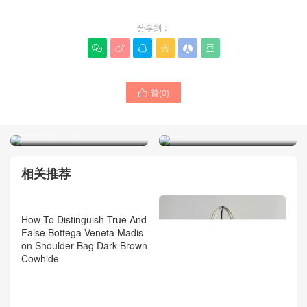
分享到：






贊(
0
)

Bottega veneta葆蝶家女包
Bottega veneta葆蝶家的包
經典新款黑色Large
網站 黑色新款sardIne鏈條
Andiamo 手袋
手袋
相关推荐