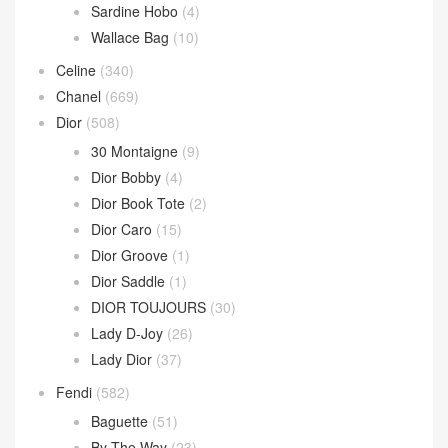
Parachute Bag
(10)
Sardine Hobo
(4)
Wallace Bag
(10)
Celine
(340)
Chanel
(669)
Dior
(508)
30 Montaigne
(9)
Dior Bobby
(4)
Dior Book Tote
(2)
Dior Caro
(15)
Dior Groove
(1)
Dior Saddle
(1)
DIOR TOUJOURS
(30)
Lady D-Joy
(26)
Lady Dior
(37)
Fendi
(582)
Baguette
(51)