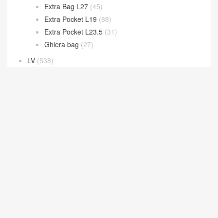
Bale bag
(23)
Extra Bag L27
(45)
Extra Pocket L19
(88)
Extra Pocket L23.5
(31)
Ghiera bag
(27)
LV
(538)
New 2026 Collection
(181)
Prada
(252)
YSL
(408)
資訊
(20)
30天熱門文章
7天熱門文章
Bottega Veneta 官網
CELINE思琳包包價格
dior迪奧包包價格
Goyard高雅德戈雅
LV包包款式大全價格與圖片
PRADA普拉達包包官網
热门标签
芬迪fendi包包價格
香奈兒包包價格
© 2026
FEND DIOR 迪奥包包官网价格及圖片