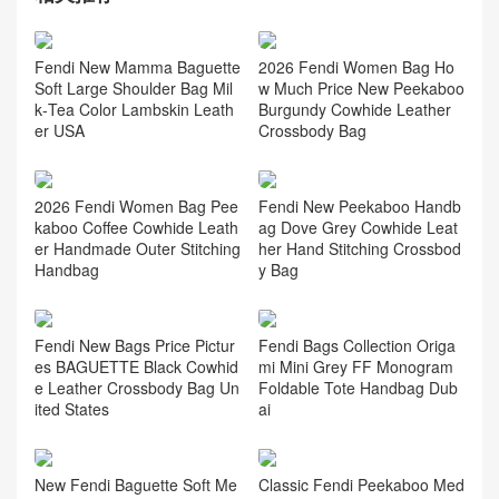
芬迪官網旗艦店價格 FENDI
First Midi手袋 淺綠色皮革手
袋
相关推荐
2026 Fendi Women Bag Ho
Fendi New Mamma Baguette
w Much Price New Peekaboo
Soft Large Shoulder Bag Mil
Burgundy Cowhide Leather
k‑Tea Color Lambskin Leath
Crossbody Bag
er USA
2026 Fendi Women Bag Pee
Fendi New Peekaboo Handb
kaboo Coffee Cowhide Leath
ag Dove Grey Cowhide Leat
er Handmade Outer Stitching
her Hand Stitching Crossbod
Handbag
y Bag