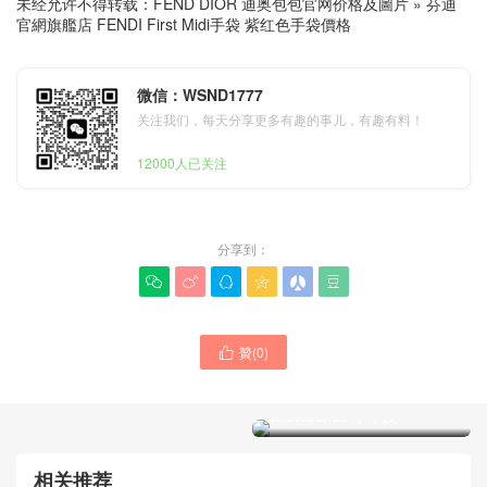
未经允许不得转载：
FEND DIOR 迪奥包包官网价格及圖片
»
芬迪
官網旗艦店 FENDI First Midi手袋 紫红色手袋價格
微信：WSND1777
关注我们，每天分享更多有趣的事儿，有趣有料！
12000人已关注
分享到：






贊(
0
)

Goyard SaIgon 托特包官網
價格 白色 Goyardine
Chevroches 小牛皮