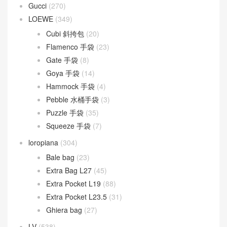
Fendi
(579)
Baguette
(51)
By The Way
(23)
Fendigraphy
(18)
Peekaboo
(107)
Sunshine
(10)
Goyard
(523)
Gucci
(270)
LOEWE
(349)
Cubi 斜挎包
(20)
Flamenco 手袋
(23)
Gate 手袋
(8)
Goya 手袋
(14)
Hammock 手袋
(4)
Pebble 水桶手袋
(3)
Puzzle 手袋
(35)
Squeeze 手袋
(7)