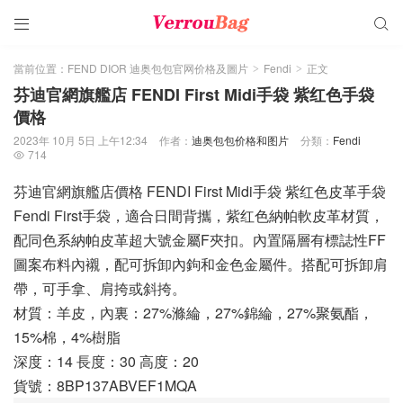


當前位置：
FEND DIOR 迪奥包包官网价格及圖片
Fendi
正文
>
>
芬迪官網旗艦店 FENDI First Midi手袋 紫红色手袋
價格
2023年 10月 5日 上午12:34
作者：
迪奥包包价格和图片
分類：
Fendi
714

芬迪官網旗艦店價格 FENDI First Midi手袋 紫红色皮革手袋
Fendi First手袋，適合日間背攜，紫红色納帕軟皮革材質，
配同色系納帕皮革超大號金屬F夾扣。內置隔層有標誌性FF
圖案布料內襯，配可拆卸內鉤和金色金屬件。搭配可拆卸肩
帶，可手拿、肩挎或斜挎。
材質：羊皮，內裏：27%滌綸，27%錦綸，27%聚氨酯，
15%棉，4%樹脂
深度：14 長度：30 高度：20
貨號：8BP137ABVEF1MQA