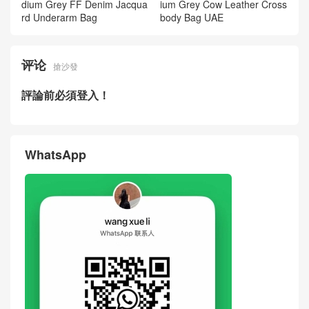
Fendi New Bags Price Pictur
Fendi Bags Collection Origa
es BAGUETTE Black Cowhid
mi Mini Grey FF Monogram
e Leather Crossbody Bag Un
Foldable Tote Handbag Dub
ited States
ai
New Fendi Baguette Soft Me
Classic Fendi Peekaboo Med
dium Grey FF Denim Jacqua
ium Grey Cow Leather Cross
rd Underarm Bag
body Bag UAE
评论
搶沙發
評論前必須登入！
WhatsApp