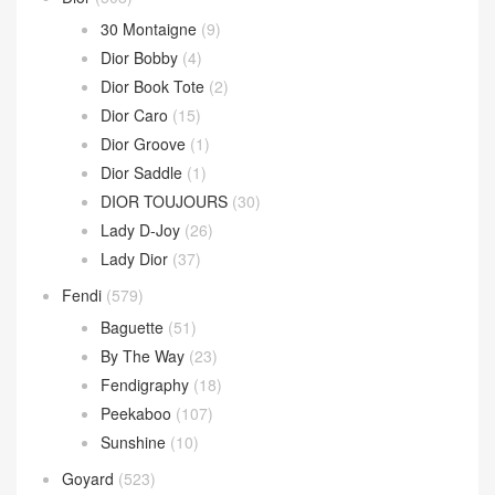
Loop 斜挎包
(4)
Parachute Bag
(10)
Sardine Hobo
(4)
Wallace Bag
(10)
Celine
(340)
Chanel
(669)
Dior
(508)
30 Montaigne
(9)
Dior Bobby
(4)
Dior Book Tote
(2)
Dior Caro
(15)
Dior Groove
(1)
Dior Saddle
(1)
DIOR TOUJOURS
(30)
Lady D-Joy
(26)
Lady Dior
(37)