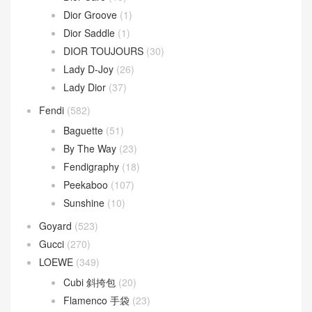
Chanel
(669)
Dior
(508)
30 Montaigne
(9)
Dior Bobby
(4)
Dior Book Tote
(2)
Dior Caro
(15)
Dior Groove
(1)
Dior Saddle
(1)
DIOR TOUJOURS
(30)
Lady D-Joy
(26)
Lady Dior
(37)
Fendi
(582)
Baguette
(51)
By The Way
(23)
Fendigraphy
(18)
Peekaboo
(107)
Sunshine
(10)