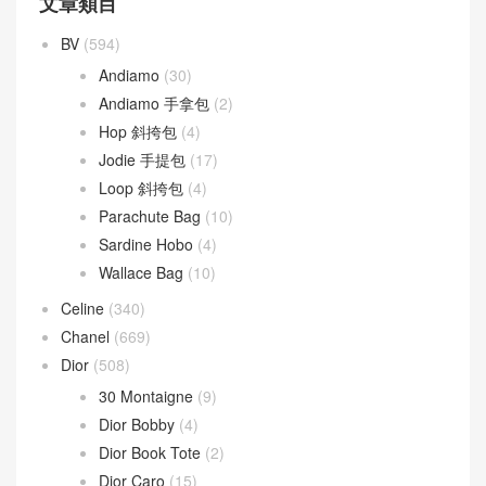
文章類目
BV
(594)
Andiamo
(30)
Andiamo 手拿包
(2)
Hop 斜挎包
(4)
Jodie 手提包
(17)
Loop 斜挎包
(4)
Parachute Bag
(10)
Sardine Hobo
(4)
Wallace Bag
(10)
Celine
(340)