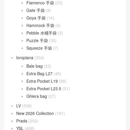
Flamenco 手袋
(23)
Gate 手袋
(8)
Goya 手袋
(14)
Hammock 手袋
(4)
Pebble 水桶手袋
(3)
Puzzle 手袋
(35)
Squeeze 手袋
(7)
loropiana
(304)
Bale bag
(23)
Extra Bag L27
(45)
Extra Pocket L19
(88)
Extra Pocket L23.5
(31)
Ghiera bag
(27)
LV
(538)
New 2026 Collection
(181)
Prada
(252)
YSL
(408)