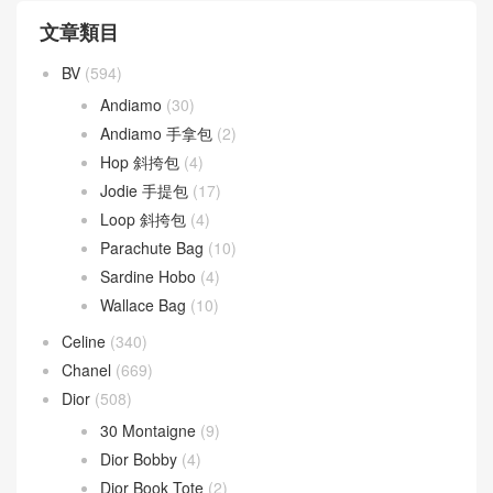
文章類目
BV
(594)
Andiamo
(30)
Andiamo 手拿包
(2)
Hop 斜挎包
(4)
Jodie 手提包
(17)
Loop 斜挎包
(4)
Parachute Bag
(10)
Sardine Hobo
(4)
Wallace Bag
(10)
Celine
(340)
Chanel
(669)
Dior
(508)
30 Montaigne
(9)
Dior Bobby
(4)
Dior Book Tote
(2)