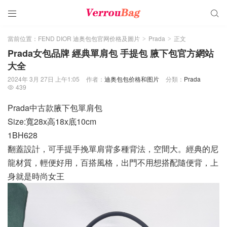


當前位置：
FEND DIOR 迪奥包包官网价格及圖片
Prada
正文
>
>
Prada女包品牌 經典單肩包 手提包 腋下包官方網站
大全
2024年 3月 27日 上午1:05
作者：
迪奥包包价格和图片
分類：
Prada
439

Prada中古款腋下包單肩包
Size:寬28x高18x底10cm
1BH628
翻蓋設計，可手提手挽單肩背多種背法，空間大。經典的尼
龍材質，輕便好用，百搭風格，出門不用想搭配隨便背，上
身就是時尚女王